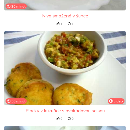
20 minut
Niva smažená v šunce
1
1
30 minut
video
Placky z kukuřice s avokádovou salsou
0
0