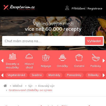
Přihlášení
/
Registrace
Vyhledávejte mezi
více než 60 000 recepty
Vyhledat
Dezerty a
Hlavní
Nápoje
Omáčky
Ostatní
Polévky
moučníky
chod
Vegetariánské
Svačina
Marinády
Pomazánky
Bábovky
Mléčné
Sýr
Kravský sýr
Gratinované chlebíčky se sýrem