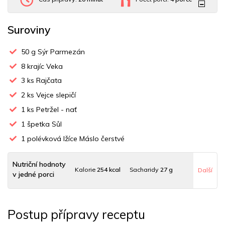
Suroviny
50
g Sýr Parmezán
8
krajíc Veka
3
ks Rajčata
2
ks Vejce slepičí
1
ks Petržel - nať
1
špetka Sůl
1
polévková lžíce Máslo čerstvé
Nutriční hodnoty
Kalorie
254 kcal
Sacharidy
27 g
Další
v jedné porci
Tuky
11 g
Sodík
302 mg
Bílkoviny
12 g
Postup přípravy receptu
Uhlovodany
3 g
Cholesterol
137.2 mg