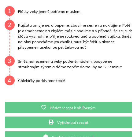
Draslík
194.6 mg
Vláknina
1461 mg
1
Plátky veky jemně potřeme máslem.
Vitamín A
1461 mg
Vitamín B6
0.1 mg
2
Rajčata omyjeme, oloupeme, zbavíme semen a nakrájíme. Poté
je osmahneme na zbylém másle,osolíme a v případě, že se jejich
Vitamín B12
0 mg
Vitamín C
8.1 mg
šťáva vysmahne, přilijeme rozkvedlaná a osolená vajíčka. Směs
na ohni ponecháme jen chvilku, musí být řidší. Nakonec
přisypeme nasekanou petrželovou nať.
Vitamín E
0.6 mg
Vápník
0 mg
Železo
6.5 mg
3
Směs naneseme na veky potřené máslem, posypeme
strouhaným sýrem a dáme zapéct do trouby na 5 - 7 minut.
4
Chlebíčky podáváme teplé.
Přidat recept k oblíbeným
Vytisknout recept