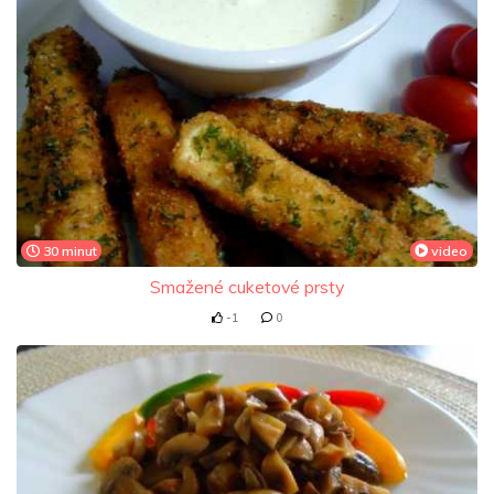
30 minut
video
Smažené cuketové prsty
-1
0