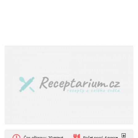
Čas přípravy:
20 minut
Počet porcí:
4
porce