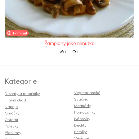
17 minut
Žampiony jako minutka
1
1
Kategorie
Vegetariánské
Dezerty a moučníky
Svačina
Hlavní chod
Marinády
Nápoje
Pomazánky
Omáčky
Bábovky
Ostatní
Buchty
Polévky
Perníky
Předkrmy
Vepřové