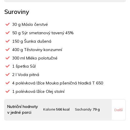
Suroviny
30
g Máslo čerstvé
50
g Sýr smetanový tavený 45%
150
g Šunka dušená
400
g Těstoviny konzumní
300
ml Mléko polotučné
1
špetka Sůl
2
l Voda pitná
4
polévková lžíce Mouka pšeničná hladká T 650
1
polévková lžíce Olej stolní
Nutriční hodnoty
Kalorie
566 kcal
Sacharidy
79 g
Další
v jedné porci
Tuky
17 g
Sodík
78 mg
Bílkoviny
22 g