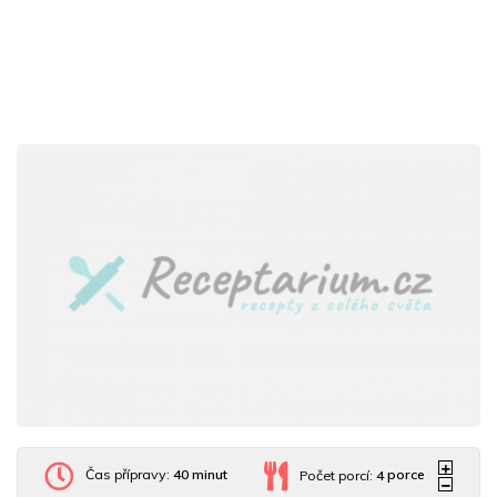
Čas přípravy:
40 minut
Počet porcí:
4
porce