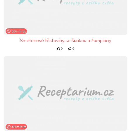
30 minut
Smetanové těstoviny se šunkou a žampiony
0
0
40 minut