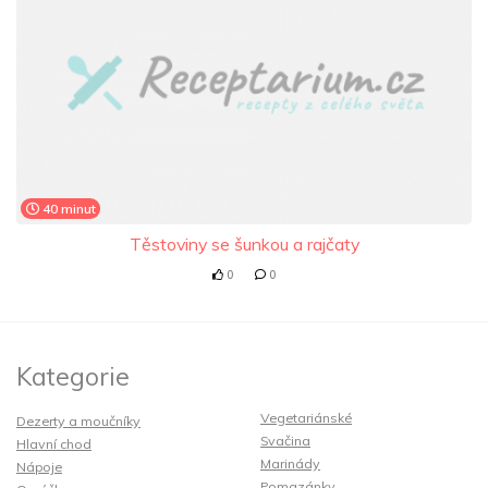
40 minut
Těstoviny se šunkou a rajčaty
0
0
Kategorie
Vegetariánské
Dezerty a moučníky
Svačina
Hlavní chod
Marinády
Nápoje
Pomazánky