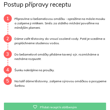
Postup přípravy receptu
Uhlovodany
0 g
Cholesterol
36.2 mg
Draslík
0 mg
Vláknina
126 mg
Vitamín A
126 mg
1
Připravíme si bešamelovou omáčku - opražíme na másle mouku
a zalijeme ji mlékem. Směs za stálého míchání povaříme na
mírnějším plameni.
Vitamín B6
0 mg
Vitamín B12
0 mg
2
Vitamín C
0 mg
Vitamín E
0 mg
Vápník
0 mg
Dáme vařit těstoviny do vroucí osolené vody. Poté je scedíme a
propláchneme studenou vodou.
Železo
10.4 mg
3
Do bešamelové omáčky přidáme tavený sýr, rozmícháme a
necháme rozpustit.
4
Šunku nakrájíme na proužky.
5
Na talíř dáme těstoviny, zalijeme sýrovou omáčkou a posypeme
šunkou.
Přidat recept k oblíbeným