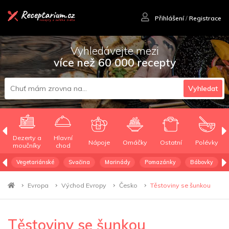
Přihlášení
/
Registrace
Vyhledávejte mezi
více než 60 000 recepty
Vyhledat
Dezerty a
Hlavní
Nápoje
Omáčky
Ostatní
Polévky
moučníky
chod
Vegetariánské
Svačina
Marinády
Pomazánky
Bábovky
Evropa
Východ Evropy
Česko
Těstoviny se šunkou
Těstoviny se šunkou