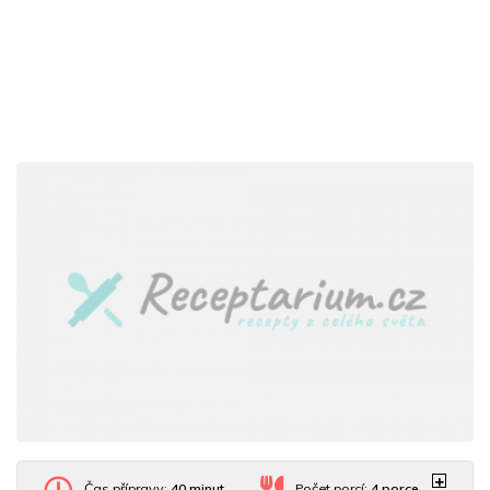
Čas přípravy:
40 minut
Počet porcí:
4
porce