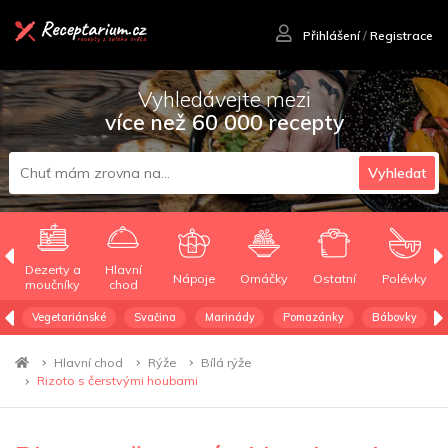
Přihlášení
/
Registrace
Vyhledávejte mezi
více než 60 000 recepty
Vyhledat
Dezerty a
Hlavní
Nápoje
Omáčky
Ostatní
Polévky
moučníky
chod
Vegetariánské
Svačina
Marinády
Pomazánky
Bábovky
Hlavní chod
Rýže
Bílá rýže
Rizoto s čerstvými houbami