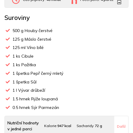
Suroviny
500
g Houby čerstvé
125
g Máslo čerstvé
125
ml Víno bílé
1
ks Cibule
1
ks Pažitka
1
špetka Pepř černý mletý
1
špetka Sůl
1
l Vývar drůbeží
1.5
hrnek Rýže loupaná
0.5
hrnek Sýr Parmezán
Nutriční hodnoty
Kalorie
947 kcal
Sacharidy
72 g
Další
v jedné porci