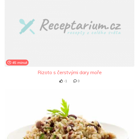
45 minut
Rizoto s čerstvými dary moře
-1
0