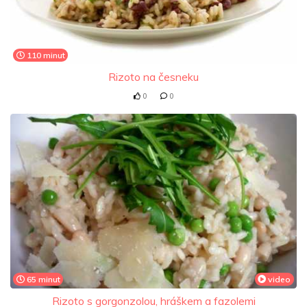
110 minut
Rizoto na česneku
0
0
65 minut
video
Rizoto s gorgonzolou, hráškem a fazolemi