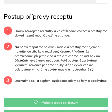
Tuky
37 g
Sodík
1131 mg
Bílkoviny
22 g
Postup přípravy receptu
Uhlovodany
72 g
Cholesterol
48.6 mg
Draslík
819.6 mg
Vláknina
13892.2 mg
1
Houby nakrájíme na plátky a ve větší pánvi cca 5min orestujeme,
dokud nezměknou. Odložíme stranou.
Vitamín A
13892.2 mg
Vitamín B6
0.2 mg
2
Na pánvi rozpálíme polovinu másla a orestujeme najemno
Vitamín B12
0 mg
Vitamín C
19.6 mg
nakrájenou cibulku a rozdrcený česnek. Přidáme rýži,
promícháme, přilijeme víno a stále mícháme, dokud se víno
částečně nevsákne a neodpaří. Poté postupně zaléváme
Vitamín E
0.1 mg
Vápník
0 mg
Železo
42.6 mg
vývarem, nakonec přidáme houby. Až se vývar vsákne,
odstavíme, vmícháme zbytek másla a nastrouhaný sýr.
3
Dochutíme solí a pepřem, ozdobíme snítky pažitky a podáváme.
Přidat recept k oblíbeným