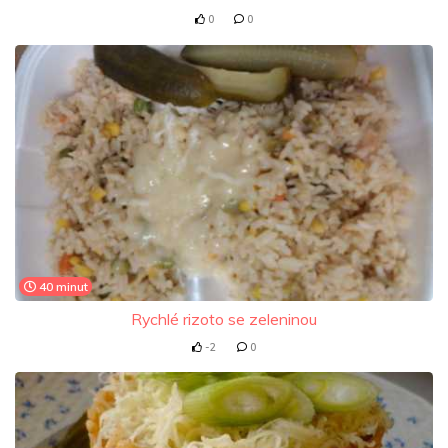
0
0
40 minut
Rychlé rizoto se zeleninou
-2
0