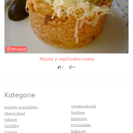
60 minut
Rizoto z vepřového masa
1
4
Kategorie
Vegetariánské
Dezerty a moučníky
Svačina
Hlavní chod
Marinády
Nápoje
Pomazánky
Omáčky
Bábovky
Ostatní