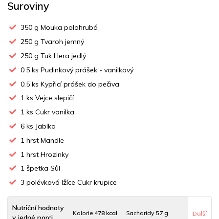
Suroviny
350
g Mouka polohrubá
250
g Tvaroh jemný
250
g Tuk Hera jedlý
0.5
ks Pudinkový prášek - vanilkový
0.5
ks Kypřicí prášek do pečiva
1
ks Vejce slepičí
1
ks Cukr vanilka
6
ks Jablka
1
hrst Mandle
1
hrst Hrozinky
1
špetka Sůl
3
polévková lžíce Cukr krupice
Nutriční hodnoty
Kalorie
478 kcal
Sacharidy
57 g
Další
v jedné porci