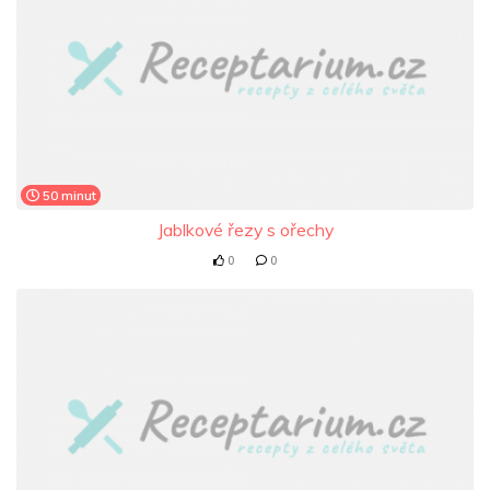
50 minut
Jablkové řezy s ořechy
0
0