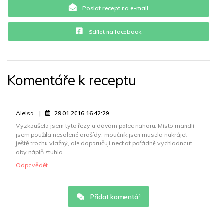
Poslat recept na e-mail
Sdílet na facebook
Komentáře k receptu
Aleisa
29.01.2016 16:42:29
Vyzkoušela jsem tyto řezy a dávám palec nahoru. Místo mandlí
jsem použila nesolené arašídy, moučník jsen musela nakrájet
ještě trochu vlažný, ale doporučuji nechat pořádně vychladnout,
aby náplň ztuhla.
Odpovědět
Přidat komentář