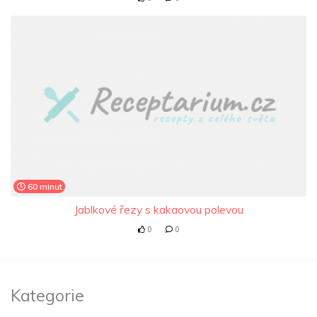
60 minut
Jablkové řezy s kakaovou polevou
0
0
Kategorie