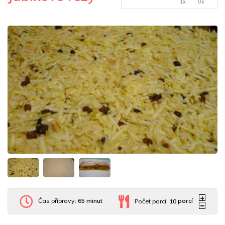
1x
0x
Čas přípravy:
65 minut
Počet porcí:
10
porcí