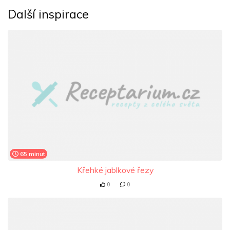
Další inspirace
65 minut
Křehké jablkové řezy
0
0