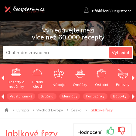
Přihlášení
/
Registrace
Vyhledávejte mezi
více než 60 000 recepty
Vyhledat
Dezerty a
Hlavní
Nápoje
Omáčky
Ostatní
Polévky
moučníky
chod
Vegetariánské
Svačina
Marinády
Pomazánky
Bábovky
Evropa
Východ Evropy
Česko
Jablkové řezy
Jablkové řezy
Hodnocení