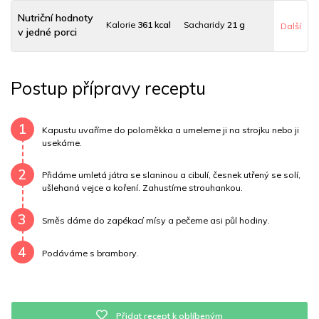
Nutriční hodnoty
Kalorie
361 kcal
Sacharidy
21 g
Další
v jedné porci
Tuky
24 g
Sodík
288 mg
Bílkoviny
19 g
Postup přípravy receptu
Uhlovodany
21 g
Cholesterol
255.9 mg
Draslík
885.2 mg
Vláknina
7185.6 mg
1
Kapustu uvaříme do poloměkka a umeleme ji na strojku nebo ji
usekáme.
Vitamín A
7185.6 mg
Vitamín B6
0.8 mg
2
Přidáme umletá játra se slaninou a cibulí, česnek utřený se solí,
Vitamín B12
0 mg
Vitamín C
191.7 mg
ušlehaná vejce a koření. Zahustíme strouhankou.
3
Vitamín E
0.4 mg
Vápník
0 mg
Železo
12.1 mg
Směs dáme do zapékací mísy a pečeme asi půl hodiny.
4
Podáváme s brambory.
Přidat recept k oblíbeným