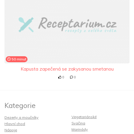
50 minut
Kapusta zapečená se zakysanou smetanou
0
0
Kategorie
Vegetariánské
Dezerty a moučníky
Svačina
Hlavní chod
Marinády
Nápoje