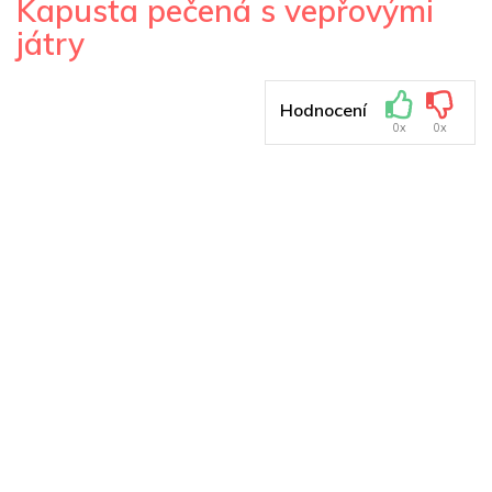
Kapusta pečená s vepřovými
játry
Hodnocení
0x
0x