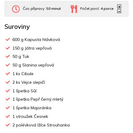
Čas přípravy:
50 minut
Počet porcí:
4
porce
Suroviny
600
g Kapusta hlávková
150
g Játra vepřová
50
g Tuk
50
g Slanina vepřová
1
ks Cibule
2
ks Vejce slepičí
1
špetka Sůl
1
špetka Pepř černý mletý
1
špetka Majoránka
1
stroužek Česnek
2
polévková lžíce Strouhanka