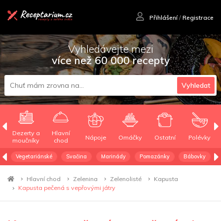
Přihlášení
/
Registrace
Vyhledávejte mezi
více než 60 000 recepty
Vyhledat
Dezerty a
Hlavní
Nápoje
Omáčky
Ostatní
Polévky
moučníky
chod
Vegetariánské
Svačina
Marinády
Pomazánky
Bábovky
Hlavní chod
Zelenina
Zelenolisté
Kapusta
Kapusta pečená s vepřovými játry