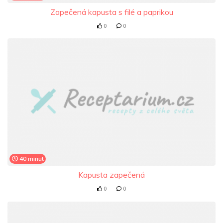
Zapečená kapusta s filé a paprikou
0
0
40 minut
Kapusta zapečená
0
0