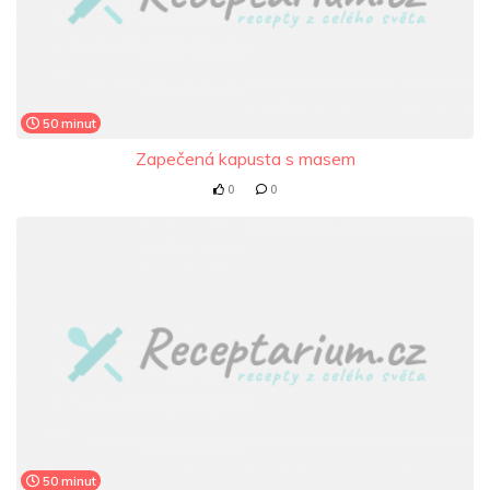
50 minut
Zapečená kapusta s masem
0
0
50 minut