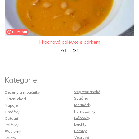
80 minut
Hrachová polévka s párkem
1
1
Kategorie
Vegetariánské
Dezerty a moučníky
Svačina
Hlavní chod
Marinády
Nápoje
Pomazánky
Omáčky
Bábovky
Ostatní
Buchty
Polévky
Perníky
Předkrmy
Vepřové
Saláty