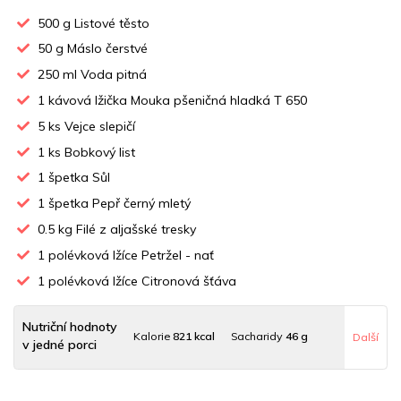
500
g Listové těsto
50
g Máslo čerstvé
250
ml Voda pitná
1
kávová lžička Mouka pšeničná hladká T 650
5
ks Vejce slepičí
1
ks Bobkový list
1
špetka Sůl
1
špetka Pepř černý mletý
0.5
kg Filé z aljašské tresky
1
polévková lžíce Petržel - nať
1
polévková lžíce Citronová šťáva
Nutriční hodnoty
Kalorie
821 kcal
Sacharidy
46 g
Další
v jedné porci
Tuky
54 g
Sodík
163 mg
Bílkoviny
39 g