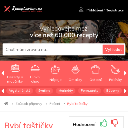
Přihlášení
/
Registrace
Vyhledávejte mezi
více než 60 000 recepty
Vyhledat
Dezerty a
Hlavní
Nápoje
Omáčky
Ostatní
Polévky
moučníky
chod
Vegetariánské
Svačina
Marinády
Pomazánky
Bábovky
Způsob přípravy
Pečení
Rybí taštičky
Rybí taštičky
Hodnocení