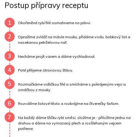
Postup přípravy receptu
Uhlovodany
1 g
Cholesterol
409.2 mg
Draslík
108.9 mg
Vláknina
3918.3 mg
1
Okořeněné rybí filé osmahneme na pánvi.
Vitamín A
3918.3 mg
Vitamín B6
0.1 mg
2
Opražíme zvlášť na másle mouku, přidáme vodu, bobkový list a
nasekanou petrželovou nať.
Vitamín B12
0 mg
Vitamín C
2.7 mg
3
Necháme projít varem a dáme vychladnout.
Vitamín E
0.7 mg
Vápník
0 mg
Železo
16.8 mg
4
Poté přilijeme citronovou šťávu.
5
Rozmačkáme vidličkou filé a smícháme s pokrájenými vejci a
omáčkou z mouky.
6
Rozválíme listové těsto a rozkrájíme na čtverečky 5x5cm.
7
Na každý dáme lžičku rybí směsi, složíme je - přiložíme jednu na
druhou a dáme na vymazaný plech a rozšlehaným vejcem
potřeme.