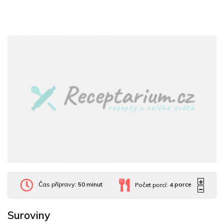
Čas přípravy:
50 minut
Počet porcí:
4
porce
Suroviny