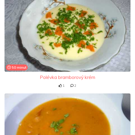
50 minut
Polévka bramborový krém
1
2