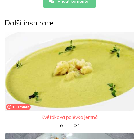
Přidat komentář
Další inspirace
160 minut
Květáková polévka jemná
-1
0