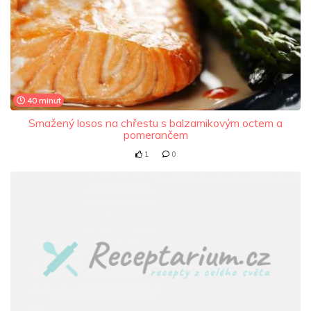
40 minut
Smažený losos na chřestu s balzamikovým octem a
pomerančem
1
0