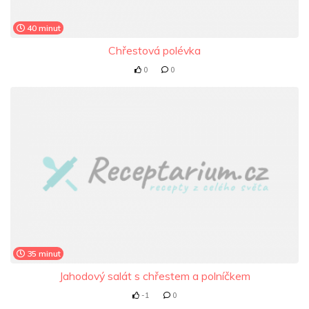
40 minut
Chřestová polévka
0
0
35 minut
Jahodový salát s chřestem a polníčkem
-1
0