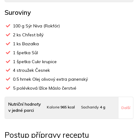
Suroviny
100
g Sýr Niva (Rokfór)
2
ks Chřest bílý
1
ks Bazalka
1
špetka Sůl
1
špetka Cukr krupice
4
stroužek Česnek
0.5
hrnek Olej olivový extra panenský
5
polévková lžíce Máslo čerstvé
Nutriční hodnoty
Kalorie
965 kcal
Sacharidy
4 g
Další
v jedné porci
Tuky
94 g
Sodík
545 mg
Bílkoviny
8 g
Postup přípravy receptu
Uhlovodany
4 g
Cholesterol
65 mg