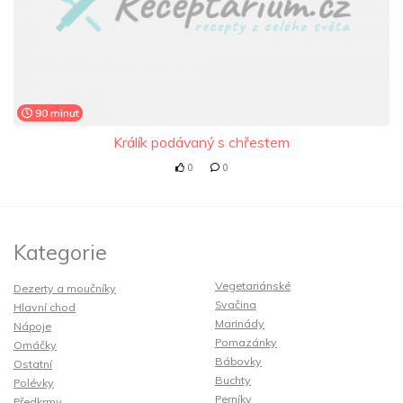
90 minut
Králík podávaný s chřestem
0
0
Kategorie
Vegetariánské
Dezerty a moučníky
Svačina
Hlavní chod
Marinády
Nápoje
Pomazánky
Omáčky
Bábovky
Ostatní
Buchty
Polévky
Perníky
Předkrmy