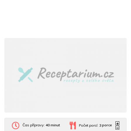
Čas přípravy:
40 minut
Počet porcí:
3
porce