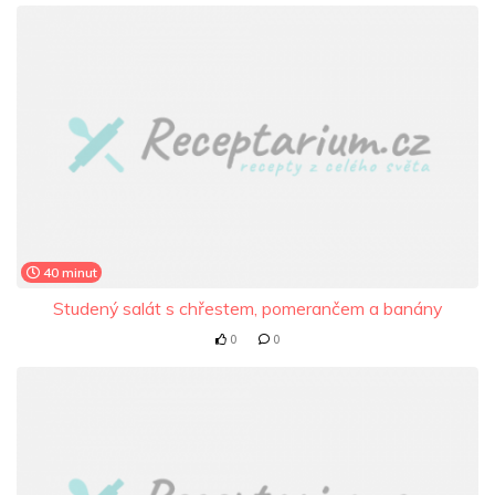
40 minut
Studený salát s chřestem, pomerančem a banány
0
0