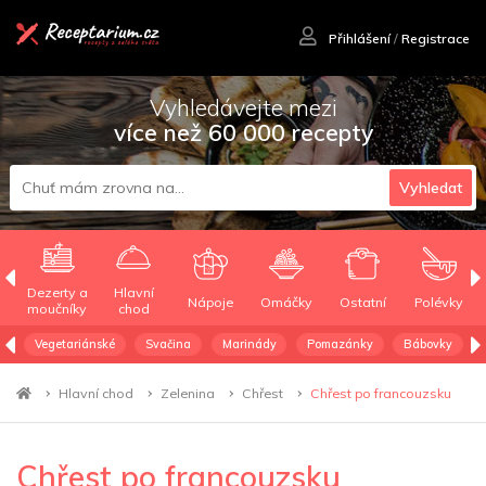
Přihlášení
/
Registrace
Vyhledávejte mezi
více než 60 000 recepty
Vyhledat
Dezerty a
Hlavní
Nápoje
Omáčky
Ostatní
Polévky
moučníky
chod
Vegetariánské
Svačina
Marinády
Pomazánky
Bábovky
Hlavní chod
Zelenina
Chřest
Chřest po francouzsku
Chřest po francouzsku