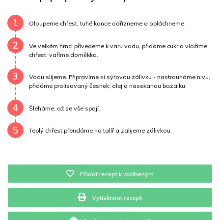
Draslík
123.9 mg
Vláknina
414.7 mg
1
Oloupeme chřest, tuhé konce odřízneme a opláchneme.
Vitamín A
414.7 mg
Vitamín B6
0.1 mg
2
Ve velkém hrnci přivedeme k varu vodu, přidáme cukr a vložíme
chřest, vaříme doměkka.
Vitamín B12
0 mg
Vitamín C
2.7 mg
3
Vodu slijeme. Připravíme si sýrovou zálivku - nastrouháme nivu,
Vitamín E
0.1 mg
Vápník
0 mg
Železo
37 mg
přidáme prolisovaný česnek, olej a nasekanou bazalku.
4
Šleháme, až se vše spojí.
5
Teplý chřest přendáme na talíř a zalijeme zálivkou.
Přidat recept k oblíbeným
Vytisknout recept