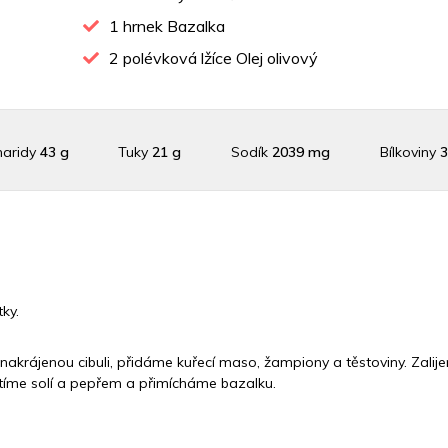
1
hrnek Bazalka
2
polévková lžíce Olej olivový
haridy
43 g
Tuky
21 g
Sodík
2039 mg
Bílkoviny
3
aslík
827.3 mg
Vláknina
7509.8 mg
Vitamín A
7509.8
 C
21.2 mg
Vitamín E
1.1 mg
Vápník
0 mg
Železo
4
ky.
akrájenou cibuli, přidáme kuřecí maso, žampiony a těstoviny. Zali
tíme solí a pepřem a přimícháme bazalku.