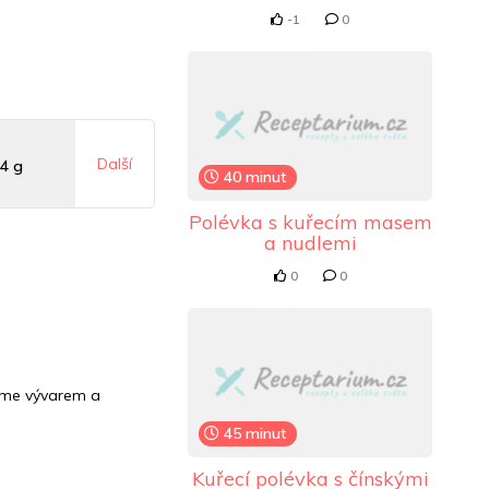
-1
0
Další
4 g
40 minut
Polévka s kuřecím masem
a nudlemi
 mg
0
0
.5 mg
jeme vývarem a
45 minut
Kuřecí polévka s čínskými