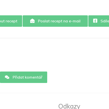
out recept
Poslat recept na e-mail
Sdíl
Přidat komentář
Odkazy