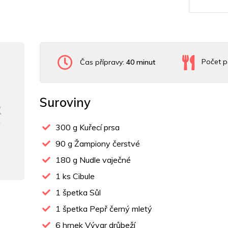
Čas přípravy:
40 minut
Počet p
Suroviny
300
g Kuřecí prsa
90
g Žampiony čerstvé
180
g Nudle vaječné
1
ks Cibule
1
špetka Sůl
1
špetka Pepř černý mletý
6
hrnek Vývar drůbeží