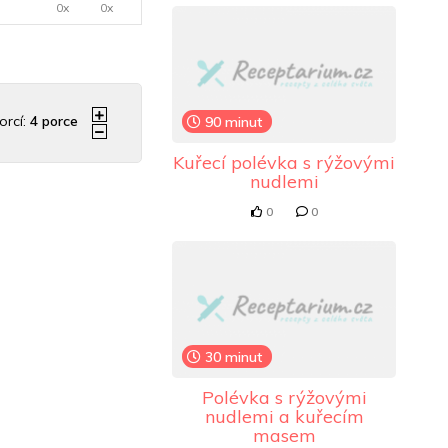
0x
0x
orcí:
4
porce
90 minut
Kuřecí polévka s rýžovými
nudlemi
0
0
30 minut
Polévka s rýžovými
nudlemi a kuřecím
masem