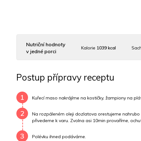
Nutriční hodnoty
Kalorie
1039 kcal
Sac
v jedné porci
Uhlovodany
43 g
Cholesterol
85.8 mg
Dr
Postup přípravy receptu
Vitamín B6
0.9 mg
Vitamín B12
0 mg
Vitamín
1
Kuřecí maso nakrájíme na kostičky, žampiony na plát
2
Na rozpáleném oleji dozlatova orestujeme nahrubo n
přivedeme k varu. Zvolna asi 10min provaříme, ochu
3
Polévku ihned podáváme.