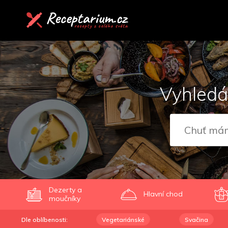
Vyhledá
Dezerty a
Hlavní chod
moučníky
Dle oblíbenosti:
Vegetariánské
Svačina