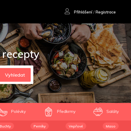
Přihlášení
/
Registrace
 recepty
Vyhledat
Polévky
Předkrmy
Saláty
Buchty
Perníky
Vepřové
Maso