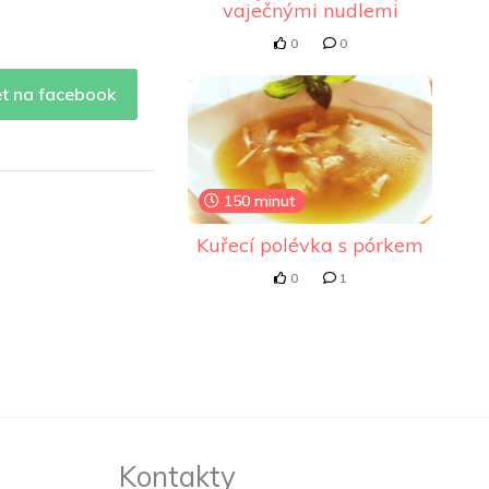
vaječnými nudlemi
0
0
et na facebook
150 minut
Kuřecí polévka s pórkem
0
1
Kontakty