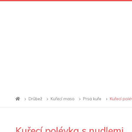
Drůbež
Kuřecí maso
Prsa kuře
Kuřecí polé
Kuřecí polévka s nudlemi