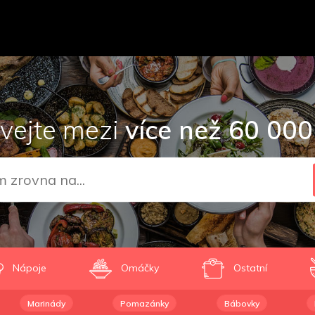
vejte mezi
více než 60 000
Nápoje
Omáčky
Ostatní
Marinády
Pomazánky
Bábovky