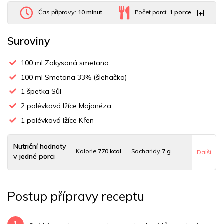
Čas přípravy:
10 minut
Počet porcí:
1
porce
Suroviny
100
ml Zakysaná smetana
100
ml Smetana 33% (šlehačka)
1
špetka Sůl
2
polévková lžíce Majonéza
1
polévková lžíce Křen
Nutriční hodnoty
Kalorie
770 kcal
Sacharidy
7 g
Další
v jedné porci
Tuky
81 g
Sodík
492 mg
Bílkoviny
4 g
Postup přípravy receptu
Uhlovodany
4 g
Cholesterol
162 mg
Draslík
196.8 mg
Vláknina
704 mg