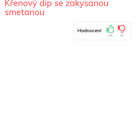
Křenový dip se zakysanou
smetanou
Hodnocení
0x
1x