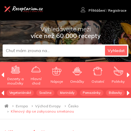
Přihlášení
/
Registrace
Vyhledávejte mezi
více než 60 000 recepty
Vyhledat
Dezerty a
Hlavní
Nápoje
Omáčky
Ostatní
Polévky
moučníky
chod
Vegetariánské
Svačina
Marinády
Pomazánky
Bábovky
Evropa
Východ Evropy
Česko
Křenový dip se zakysanou smetanou