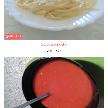
15 minut
Sýrová omáčka
0
1