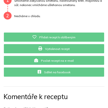
1
Smícháme zakysanou smetanu, nastrouhaný křen, majonézu a
sůl, nakonec vmícháme ušlehanou smetanu.
Vitamín A
704 mg
Vitamín B6
0.1 mg
2
Necháme v chladu.
Vitamín B12
0 mg
Vitamín C
16.4 mg
Vitamín E
4.7 mg
Vápník
0 mg
Železo
0.4 mg
Přidat recept k oblíbeným
Vytisknout recept
Poslat recept na e-mail
Sdílet na facebook
Komentáře k receptu