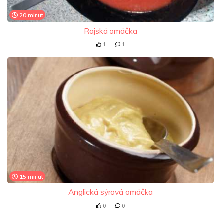
20 minut
Rajská omáčka
1
1
15 minut
Anglická sýrová omáčka
0
0