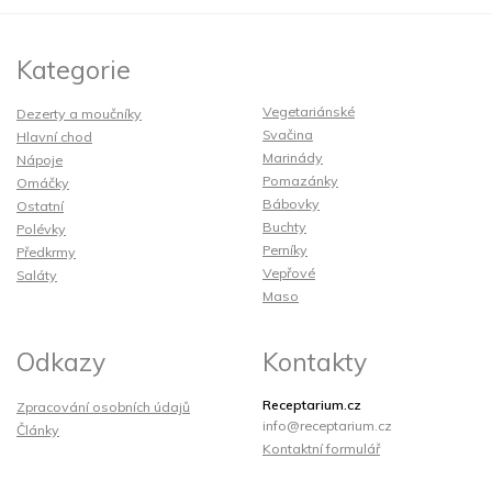
Kategorie
Vegetariánské
Dezerty a moučníky
Svačina
Hlavní chod
Marinády
Nápoje
Pomazánky
Omáčky
Bábovky
Ostatní
Buchty
Polévky
Perníky
Předkrmy
Vepřové
Saláty
Maso
Odkazy
Kontakty
Receptarium.cz
Zpracování osobních údajů
info@receptarium.cz
Články
Kontaktní formulář