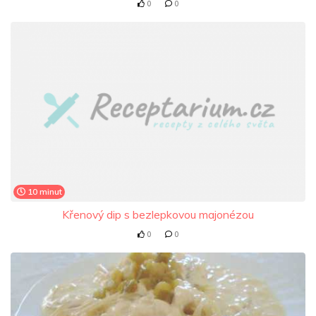
0
0
10 minut
Křenový dip s bezlepkovou majonézou
0
0