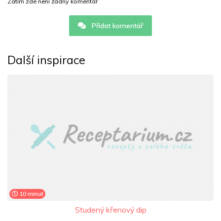
Zatím zde není žádný komentář
Přidat komentář
Další inspirace
10 minut
Studený křenový dip