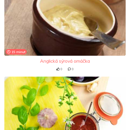
15 minut
Anglická sýrová omáčka
0
0