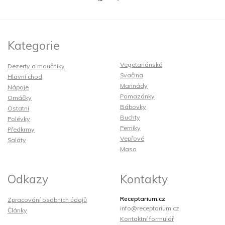
Kategorie
Vegetariánské
Dezerty a moučníky
Svačina
Hlavní chod
Marinády
Nápoje
Pomazánky
Omáčky
Bábovky
Ostatní
Buchty
Polévky
Perníky
Předkrmy
Vepřové
Saláty
Maso
Odkazy
Kontakty
Receptarium.cz
Zpracování osobních údajů
info@receptarium.cz
Články
Kontaktní formulář