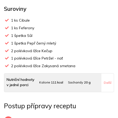
Suroviny
1
ks Cibule
1
ks Feferony
1
špetka Sůl
1
špetka Pepř černý mletý
2
polévková lžíce Kečup
1
polévková lžíce Petržel - nať
2
polévková lžíce Zakysaná smetana
Nutriční hodnoty
Kalorie
111 kcal
Sacharidy
20 g
Další
v jedné porci
Tuky
3 g
Sodík
250 mg
Bílkoviny
2 g
Postup přípravy receptu
Uhlovodany
12 g
Cholesterol
6.8 mg