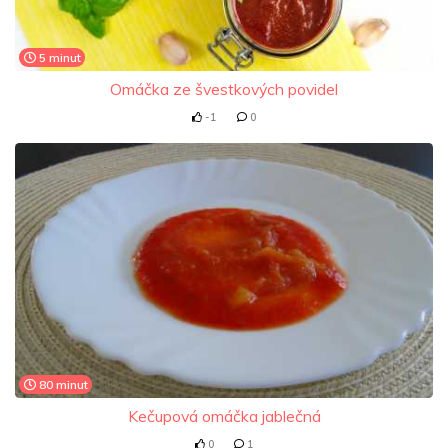
5 minut
Omáčka ze švestkových povidel
-1
0
80 minut
Kečupová omáčka jablečná
0
1