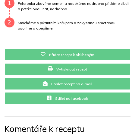
Draslík
245.8 mg
Vláknina
4315 mg
1
Feferonku zbavíme semen a nasekáme nadrobno přidáme cibuli
a petrželovou nať, nadrobno.
Vitamín A
4315 mg
Vitamín B6
0.2 mg
2
Smícháme s pikantním kečupem a zakysanou smetanou,
Vitamín B12
0 mg
Vitamín C
35.1 mg
osolíme a opepříme.
Vitamín E
0.2 mg
Vápník
0 mg
Železo
0.9 mg
Přidat recept k oblíbeným
Vytisknout recept
Poslat recept na e-mail
Sdílet na facebook
Komentáře k receptu