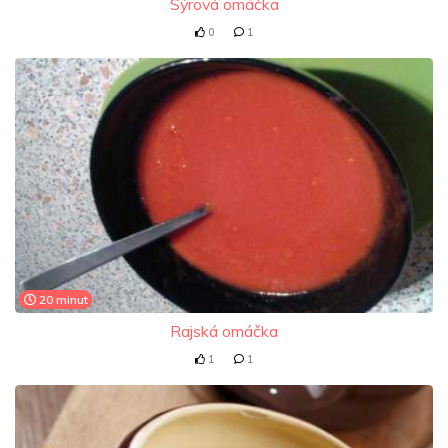
Sýrová omáčka
0
1
20 minut
Rajská omáčka
1
1