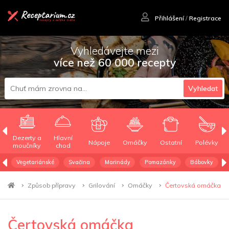
Přihlášení
/
Registrace
Vyhledávejte mezi
více než 60 000 recepty
Vyhledat
Dezerty a
Hlavní
Nápoje
Omáčky
Ostatní
Polévky
moučníky
chod
Vegetariánské
Svačina
Marinády
Pomazánky
Bábovky
Způsob přípravy
Grilování
Omáčky
Čertovská omáčka
Čertovská omáčka