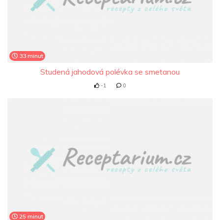
33 minut
Studená jahodová polévka se smetanou
-1
0
25 minut