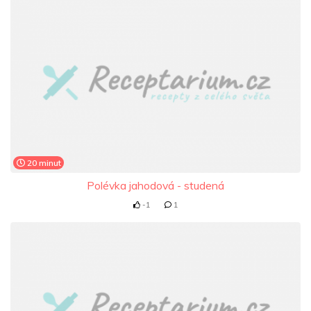
20 minut
Polévka jahodová - studená
-1
1