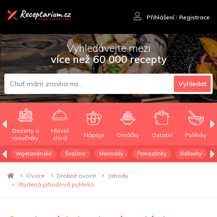
Přihlášení
/
Registrace
Vyhledávejte mezi
více než 60 000 recepty
Vyhledat
Dezerty a
Hlavní
Nápoje
Omáčky
Ostatní
Polévky
moučníky
chod
Vegetariánské
Svačina
Marinády
Pomazánky
Bábovky
Ovoce
Drobné ovoce
Jahody
Studená jahodová polévka