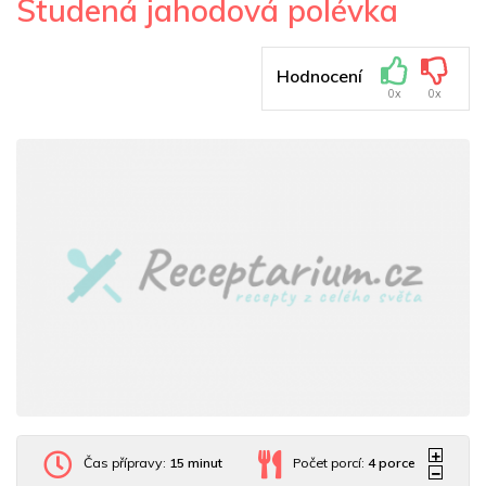
Studená jahodová polévka
Hodnocení
0x
0x
Čas přípravy:
15 minut
Počet porcí:
4
porce