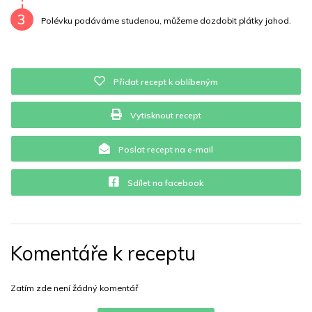
3
Vitamín E
0.6 mg
Vápník
0 mg
Železo
0.9 mg
Polévku podáváme studenou, můžeme dozdobit plátky jahod.
Přidat recept k oblíbeným
Vytisknout recept
Poslat recept na e-mail
Sdílet na facebook
Komentáře k receptu
Zatím zde není žádný komentář