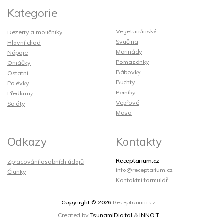
Kategorie
Vegetariánské
Dezerty a moučníky
Svačina
Hlavní chod
Marinády
Nápoje
Pomazánky
Omáčky
Bábovky
Ostatní
Buchty
Polévky
Perníky
Předkrmy
Vepřové
Saláty
Maso
Odkazy
Kontakty
Receptarium.cz
Zpracování osobních údajů
info@receptarium.cz
Články
Kontaktní formulář
Copyright © 2026
Receptarium.cz
Created by
TsunamiDigital
&
INNOIT