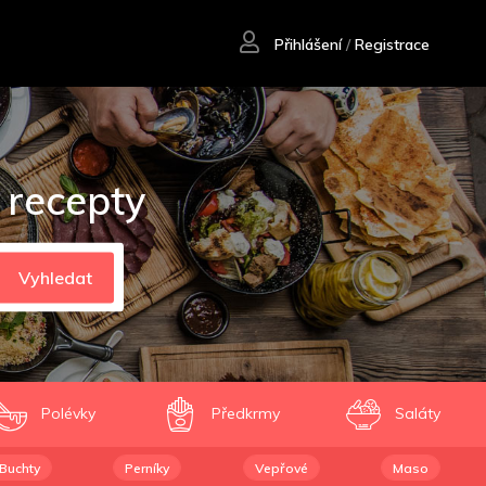
Přihlášení
/
Registrace
 recepty
Vyhledat
Polévky
Předkrmy
Saláty
Buchty
Perníky
Vepřové
Maso