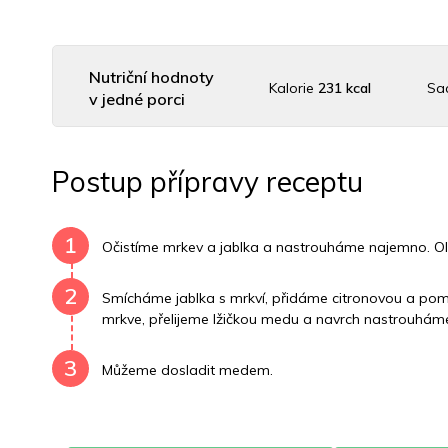
Nutriční hodnoty
Kalorie
231 kcal
Sa
v jedné porci
Uhlovodany
38 g
Cholesterol
2.6 mg
Dr
Postup přípravy receptu
Vitamín B6
0 mg
Vitamín B12
0 mg
Vitamín
1
Očistíme mrkev a jablka a nastrouháme najemno. Ol
2
Smícháme jablka s mrkví, přidáme citronovou a pom
mrkve, přelijeme lžičkou medu a navrch nastrouháme 
3
Můžeme dosladit medem.