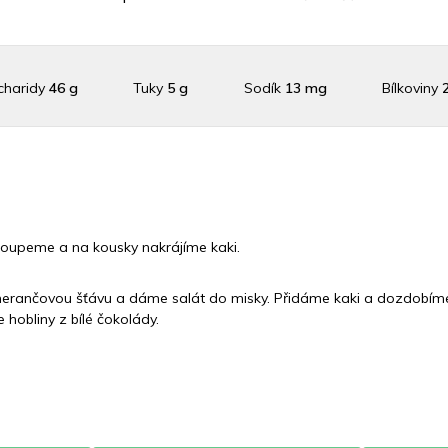
charidy
46 g
Tuky
5 g
Sodík
13 mg
Bílkoviny
aslík
266.9 mg
Vláknina
10662 mg
Vitamín A
10662 
 C
31 mg
Vitamín E
0.3 mg
Vápník
0 mg
Železo
2.
oupeme a na kousky nakrájíme kaki.
erančovou šťávu a dáme salát do misky. Přidáme kaki a dozdobíme
hobliny z bílé čokolády.