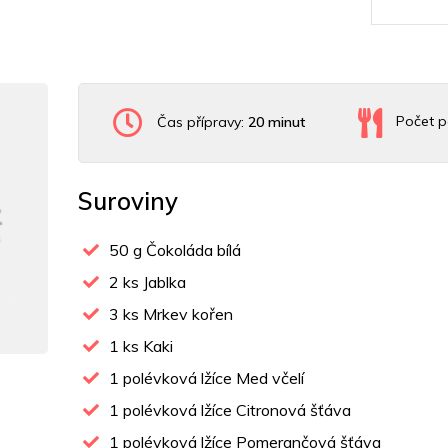
Čas přípravy:
20 minut
Počet p
Suroviny
50
g Čokoláda bílá
2
ks Jablka
3
ks Mrkev kořen
1
ks Kaki
1
polévková lžíce Med včelí
1
polévková lžíce Citronová šťáva
1
polévková lžíce Pomerančová šťáva