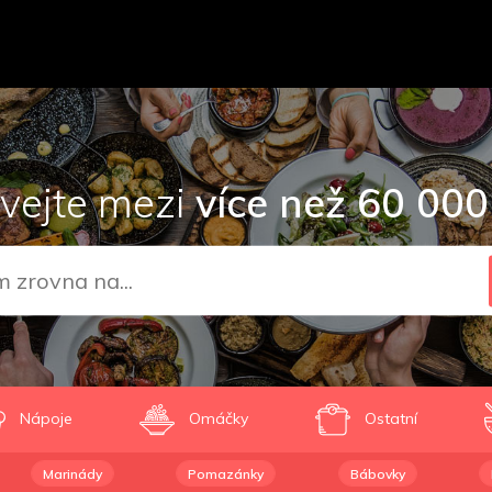
vejte mezi
více než 60 000
Nápoje
Omáčky
Ostatní
Marinády
Pomazánky
Bábovky