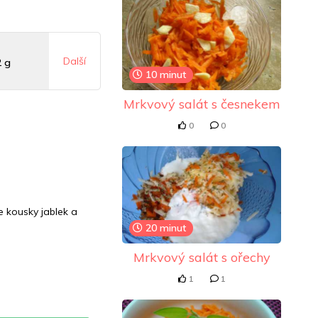
Další
2 g
10 minut
Mrkvový salát s česnekem
mg
0
0
8 mg
 kousky jablek a
20 minut
Mrkvový salát s ořechy
1
1