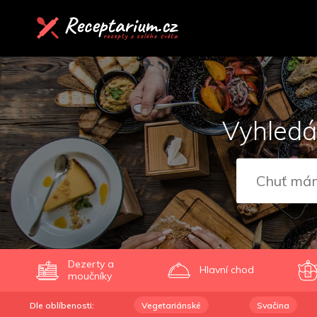
Vyhledá
Dezerty a
Hlavní chod
moučníky
Dle oblíbenosti:
Vegetariánské
Svačina