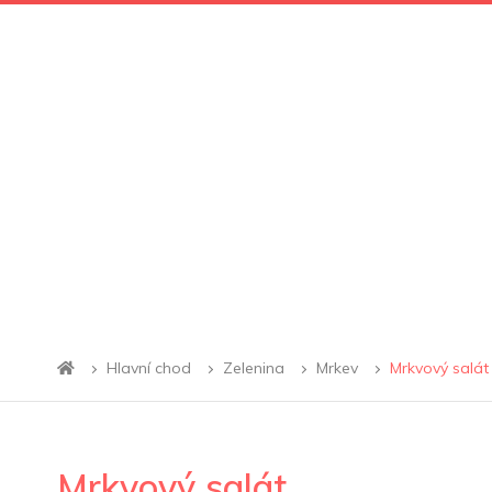
Hlavní chod
Zelenina
Mrkev
Mrkvový salát
Mrkvový salát