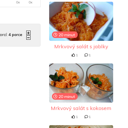
0x
0x
orcí:
4
porce
20 minut
Mrkvový salát s jablky
1
1
20 minut
Mrkvový salát s kokosem
1
1