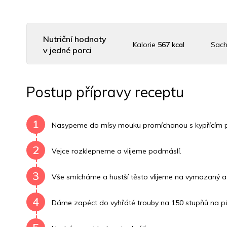
Nutriční hodnoty
Kalorie
567 kcal
Sach
v jedné porci
Uhlovodany
48 g
Cholesterol
182.7 mg
Postup přípravy receptu
Vitamín B6
0.1 mg
Vitamín B12
0 mg
Vitam
1
Nasypeme do mísy mouku promíchanou s kypřícím 
2
Vejce rozklepneme a vlijeme podmáslí.
3
Vše smícháme a hustší těsto vlijeme na vymazaný a
4
Dáme zapéct do vyhřáté trouby na 150 stupňů na pů