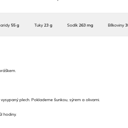
aridy
55 g
Tuky
23 g
Sodík
263 mg
Bílkoviny
3
Draslík
258.6 mg
Vláknina
6191 mg
Vitamín A
6191 
ín C
0 mg
Vitamín E
0.3 mg
Vápník
0 mg
Železo
1.
práškem.
 vysypaný plech. Poklademe šunkou, sýrem a olivami.
l hodiny.