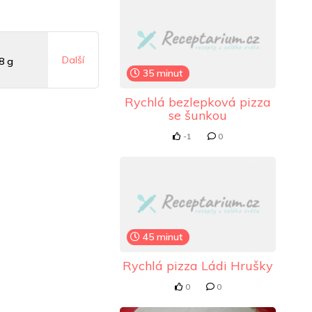
Další
8 g
35 minut
Rychlá bezlepková pizza
mg
se šunkou
-1
0
9 mg
45 minut
Rychlá pizza Ládi Hrušky
0
0