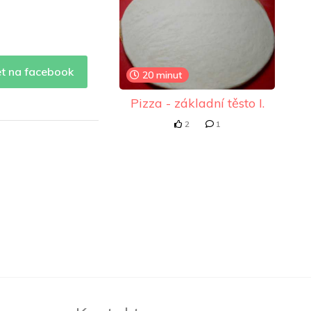
et na facebook
20 minut
Pizza - základní těsto I.
2
1