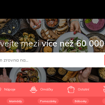
vejte mezi
více než 60 000
Nápoje
Omáčky
Ostatní
Marinády
Pomazánky
Bábovky