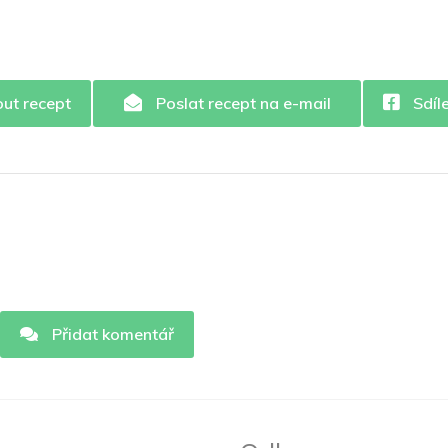
out recept
Poslat recept na e-mail
Sdíl
Přidat komentář