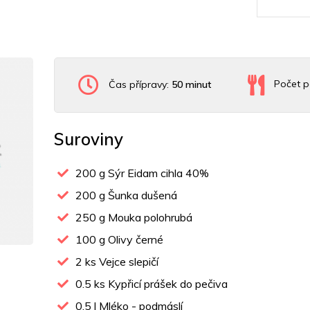
Čas přípravy:
50 minut
Počet p
Suroviny
200
g Sýr Eidam cihla 40%
200
g Šunka dušená
250
g Mouka polohrubá
100
g Olivy černé
2
ks Vejce slepičí
0.5
ks Kypřicí prášek do pečiva
0.5
l Mléko - podmáslí