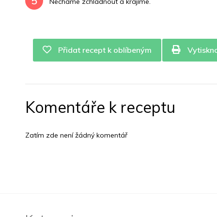
5
Necháme zchladnout a krájíme.
Přidat recept k oblíbeným
Vytiskn
Komentáře k receptu
Zatím zde není žádný komentář