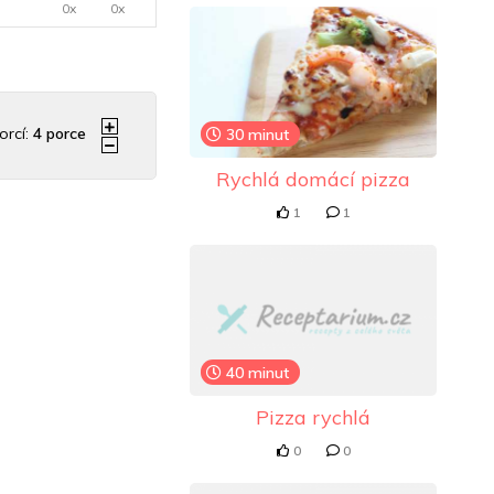
0x
0x
orcí:
4
porce
30 minut
Rychlá domácí pizza
1
1
40 minut
Pizza rychlá
0
0