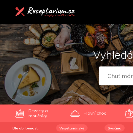
Vyhledá
Dezerty a
Hlavní chod
moučníky
Dle oblíbenosti:
Vegetariánské
Svačina