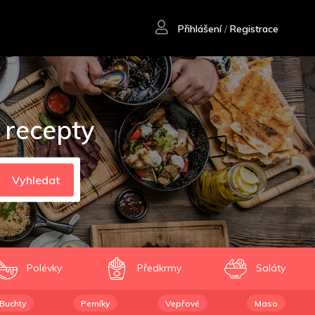
Přihlášení
/
Registrace
 recepty
Vyhledat
Polévky
Předkrmy
Saláty
Buchty
Perníky
Vepřové
Maso