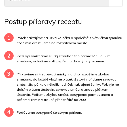
Tuky
24 g
Sodík
666 mg
Bílkoviny
33 g
Postup přípravy receptu
Uhlovodany
47 g
Cholesterol
99.8 mg
Draslík
387.3 mg
Vláknina
7158.3 mg
1
Pórek nakrájíme na úzká kolečka a společně s větvičkou tymiánu
cca 5min orestujeme na rozpáleném másle.
Vitamín A
7158.3 mg
Vitamín B6
0.3 mg
2
Kozí sýr smícháme s 30g strouhaného parmazánu a 50ml
Vitamín B12
0 mg
Vitamín C
32 mg
smetany, ochutíme solí, pepřem a drceným tymiánem.
3
Vitamín E
1.1 mg
Vápník
0 mg
Železo
67.3 mg
Připravíme si 4 zapékací misky, na dno rozdělíme zbylou
smetanu, do každé vložíme plátek těstovin, přidáme sýrovou
směs, lžíci pórku a několik nudliček nakrájené šunky. Pokryjeme
dalším plátem těstovin, sýrovou směsí a znovu plátkem
těstovin. Potřeme zbylou směsí, posypeme parmazánem a
pečeme 15min v troubě předehřáté na 200C.
4
Podáváme posypané čerstvým pórkem.