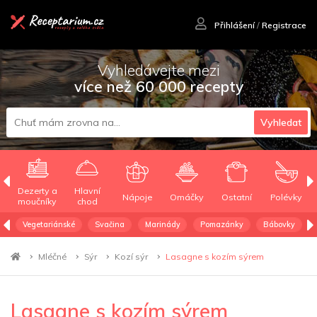
Přihlášení
/
Registrace
Vyhledávejte mezi
více než 60 000 recepty
Vyhledat
Dezerty a
Hlavní
Nápoje
Omáčky
Ostatní
Polévky
moučníky
chod
Vegetariánské
Svačina
Marinády
Pomazánky
Bábovky
Mléčné
Sýr
Kozí sýr
Lasagne s kozím sýrem
Lasagne s kozím sýrem