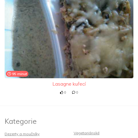
95 minut
Lasagne kuřecí
0
0
Kategorie
Vegetariánské
Dezerty a moučníky