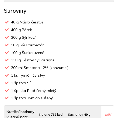
Suroviny
40
g Máslo čerstvé
400
g Pórek
300
g Sýr kozí
50
g Sýr Parmezán
100
g Šunka uzená
150
g Těstoviny Lasagne
200
ml Smetana 12% (konzumní)
1
ks Tymián čerstvý
1
špetka Sůl
1
špetka Pepř černý mletý
1
špetka Tymián sušený
Nutriční hodnoty
Kalorie
738 kcal
Sacharidy
49 g
Další
v jedné porci