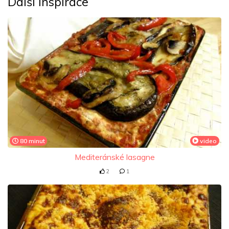
Další inspirace
80 minut
video
Mediteránské lasagne
2
1