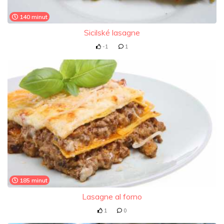
140 minut
Sicilské lasagne
-1
1
185 minut
Lasagne al forno
1
0