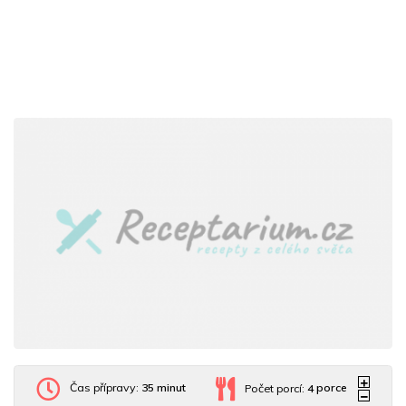
Čas přípravy:
35 minut
Počet porcí:
4
porce