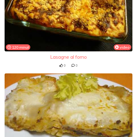
120 minut
video
Lasagne al forno
0
0