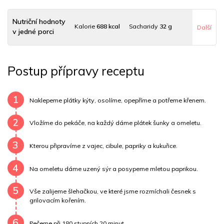
Nutriční hodnoty
Kalorie
688 kcal
Sacharidy
32 g
Další
v jedné porci
Tuky
39 g
Sodík
220 mg
Bílkoviny
56 g
Postup přípravy receptu
Uhlovodany
31 g
Cholesterol
365.9 mg
Draslík
912.6 mg
Vláknina
6612.7 mg
1
Naklepeme plátky kýty, osolíme, opepříme a potřeme křenem.
Vitamín A
6612.7 mg
Vitamín B6
0.9 mg
2
Vložíme do pekáče, na každý dáme plátek šunky a omeletu.
Vitamín B12
0 mg
Vitamín C
56.2 mg
3
Kterou připravíme z vajec, cibule, papriky a kukuřice.
Vitamín E
0.7 mg
Vápník
0 mg
Železo
4.1 mg
4
Na omeletu dáme uzený sýr a posypeme mletou paprikou.
5
Vše zalijeme šlehačkou, ve které jsme rozmíchali česnek s
grilovacím kořením.
6
Pečeme při 180 stupních 20 minut.