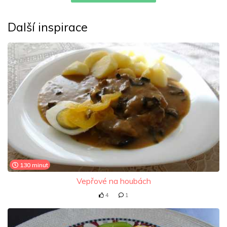
Další inspirace
130 minut
Vepřové na houbách
4
1