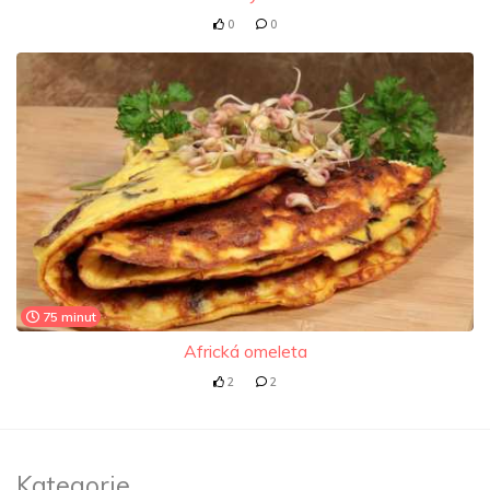
0
0
75 minut
Africká omeleta
2
2
Kategorie