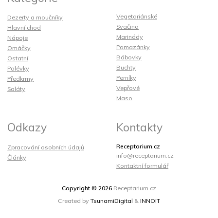
Vegetariánské
Dezerty a moučníky
Svačina
Hlavní chod
Marinády
Nápoje
Pomazánky
Omáčky
Bábovky
Ostatní
Buchty
Polévky
Perníky
Předkrmy
Vepřové
Saláty
Maso
Odkazy
Kontakty
Receptarium.cz
Zpracování osobních údajů
info@receptarium.cz
Články
Kontaktní formulář
Copyright © 2026
Receptarium.cz
Created by
TsunamiDigital
&
INNOIT