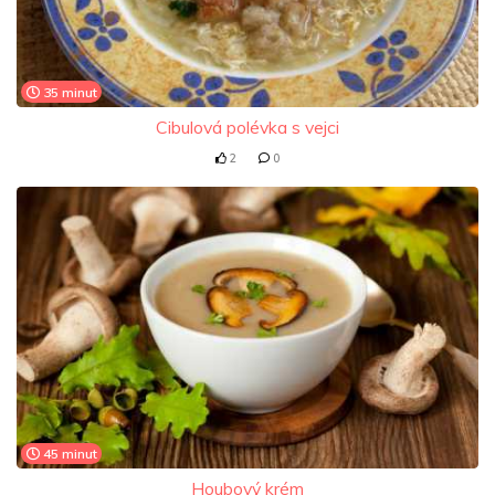
35 minut
Cibulová polévka s vejci
2
0
45 minut
Houbový krém