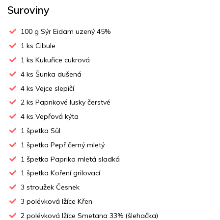
Suroviny
100
g Sýr Eidam uzený 45%
1
ks Cibule
1
ks Kukuřice cukrová
4
ks Šunka dušená
4
ks Vejce slepičí
2
ks Paprikové lusky čerstvé
4
ks Vepřová kýta
1
špetka Sůl
1
špetka Pepř černý mletý
1
špetka Paprika mletá sladká
1
špetka Koření grilovací
3
stroužek Česnek
3
polévková lžíce Křen
2
polévková lžíce Smetana 33% (šlehačka)