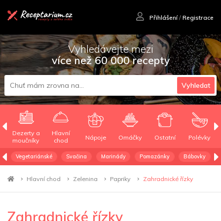
Přihlášení
/
Registrace
Vyhledávejte mezi
více než 60 000 recepty
Vyhledat
Dezerty a
Hlavní
Nápoje
Omáčky
Ostatní
Polévky
moučníky
chod
Vegetariánské
Svačina
Marinády
Pomazánky
Bábovky
Hlavní chod
Zelenina
Papriky
Zahradnické řízky
Zahradnické řízky