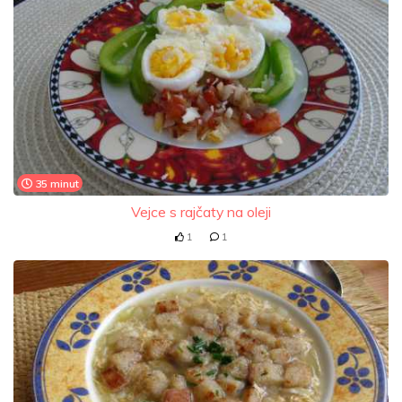
35 minut
Vejce s rajčaty na oleji
1
1