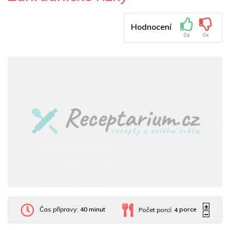
Hodnocení
0x
0x
Čas přípravy:
40 minut
Počet porcí:
4
porce