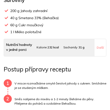
200
g Jahody zahradní
40
g Smetana 33% (šlehačka)
60
g Cukr moučkový
1
l Mléko polotučné
Nutriční hodnoty
Kalorie
232 kcal
Sacharidy
31 g
Další
v jedné porci
Tuky
8 g
Sodík
1 mg
Bílkoviny
9 g
Postup přípravy receptu
Uhlovodany
19 g
Cholesterol
36 mg
Draslík
76.8 mg
Vláknina
2000 mg
1
V misce rozmačkáme omyté čerstvé jahody s cukrem. Smícháme
je se studeným mlékem.
Vitamín A
2000 mg
Vitamín B6
0 mg
2
Směs nalijeme do mixéru a 1-2 minuty šleháme do pěny.
Vitamín B12
0 mg
Vitamín C
29.4 mg
Přelijeme do pohárů a ozdobíme šlehačkou.