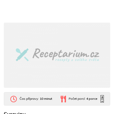
Čas přípravy:
10 minut
Počet porcí:
4
porce
Suroviny