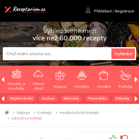
Přihlášení
/
Registrace
Vyhledávejte mezi
více než 60 000 recepty
Vyhledat
Dezerty a
Hlavní
Nápoje
Omáčky
Ostatní
Polévky
moučníky
chod
Vegetariánské
Svačina
Marinády
Pomazánky
Bábovky
Nápoje
Koktejly
Nealkoholické koktejly
Jahodový koktejl