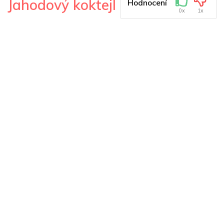
Jahodový koktejl
Hodnocení
0x
1x