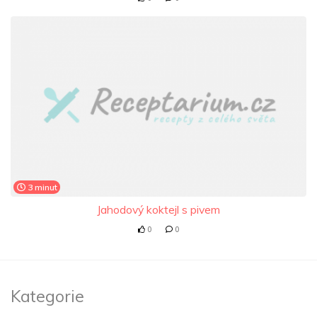
3 minut
Jahodový koktejl s pivem
0
0
Kategorie