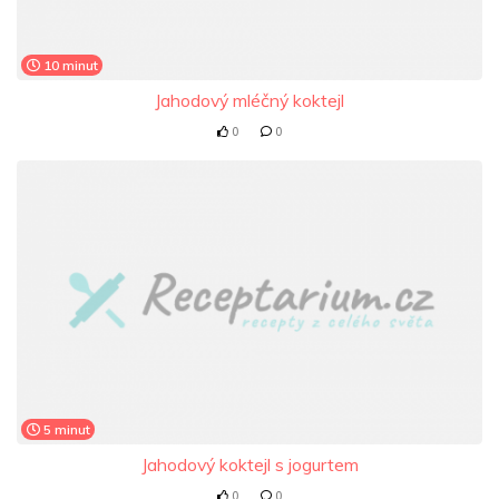
10 minut
Jahodový mléčný koktejl
0
0
5 minut
Jahodový koktejl s jogurtem
0
0