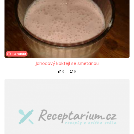
10 minut
Jahodový koktejl se smetanou
0
0