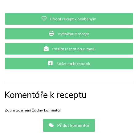
Vitamín E
0.1 mg
Vápník
0 mg
Železo
1.8 mg
Přidat recept k oblíbeným
Vytisknout recept
Poslat recept na e-mail
Sdílet na facebook
Komentáře k receptu
Zatím zde není žádný komentář
Přidat komentář