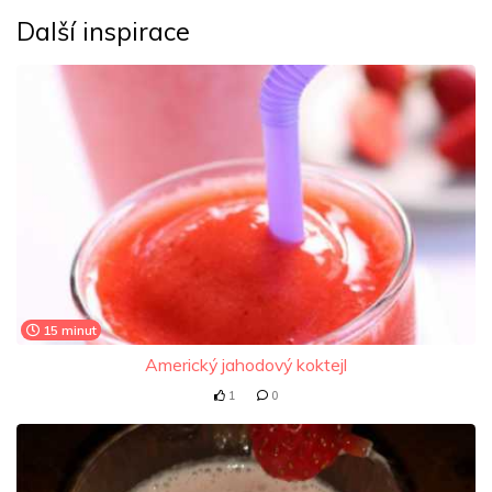
Další inspirace
15 minut
Americký jahodový koktejl
1
0