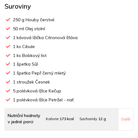
Suroviny
250
g Houby čerstvé
50
ml Olej stolní
1
kávová lžička Citronová šťáva
1
ks Cibule
1
ks Bobkový list
1
špetka Sůl
1
špetka Pepř černý mletý
1
stroužek Česnek
5
polévková lžíce Kečup
1
polévková lžíce Petržel - nať
Nutriční hodnoty
Kalorie
173 kcal
Sacharidy
12 g
Další
v jedné porci
Tuky
13 g
Sodík
70 mg
Bílkoviny
4 g