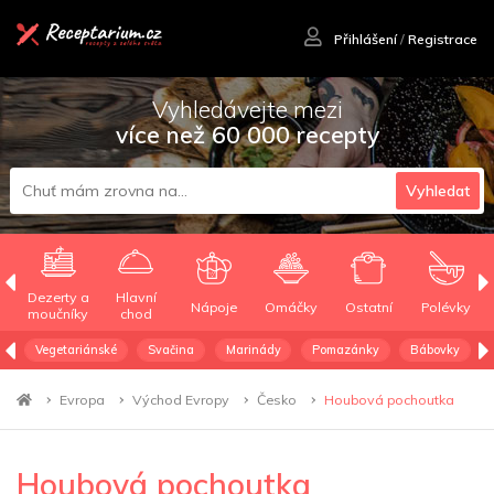
Přihlášení
/
Registrace
Vyhledávejte mezi
více než 60 000 recepty
Vyhledat
Dezerty a
Hlavní
Nápoje
Omáčky
Ostatní
Polévky
moučníky
chod
Vegetariánské
Svačina
Marinády
Pomazánky
Bábovky
Evropa
Východ Evropy
Česko
Houbová pochoutka
Houbová pochoutka