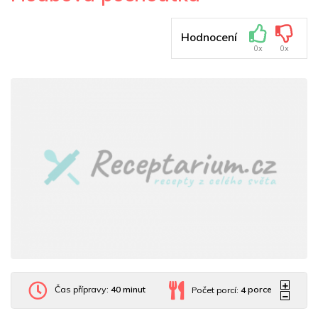
Hodnocení
0x
0x
Čas přípravy:
40 minut
Počet porcí:
4
porce