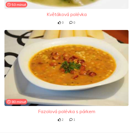
50 minut
Květáková polévka
0
0
80 minut
Fazolová polévka s párkem
2
1