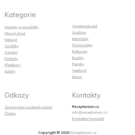
Kategorie
Vegetariánské
Dezerty a moučníky
Svačina
Hlavní chod
Marinády
Nápoje
Pomazánky
Omáčky
Bábovky
Ostatní
Buchty
Polévky
Perníky
Předkrmy
Vepřové
Saláty
Maso
Odkazy
Kontakty
Receptarium.cz
Zpracování osobních údajů
info@receptarium.cz
Články
Kontaktní formulář
Copyright © 2026
Receptarium.cz