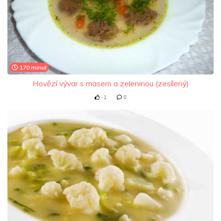
170 minut
Hovězí vývar s masem a zeleninou (zesílený)
-1
0