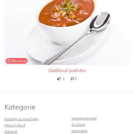
80 minut
Gulášová polévka
-1
5
Kategorie
Vegetariánské
Dezerty a moučníky
Svačina
Hlavní chod
Marinády
Nápoje