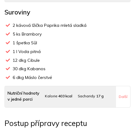
Suroviny
2
kávová lžička Paprika mletá sladká
5
ks Brambory
1
špetka Sůl
1
l Voda pitná
12
dkg Cibule
30
dkg Kabanos
6
dkg Máslo čerstvé
Nutriční hodnoty
Kalorie
403 kcal
Sacharidy
17 g
Další
v jedné porci
Tuky
33 g
Sodík
80 mg
Bílkoviny
13 g
Postup přípravy receptu
Uhlovodany
16 g
Cholesterol
18 mg