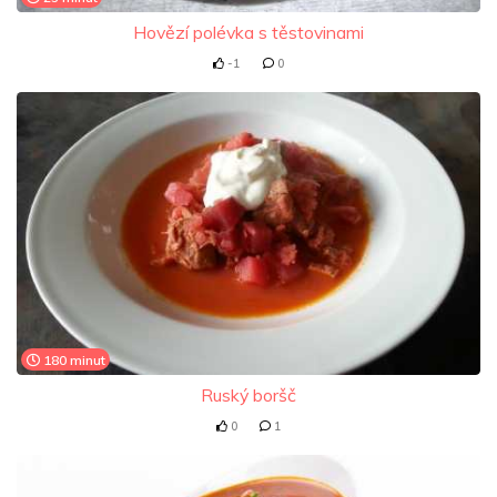
Hovězí polévka s těstovinami
-1
0
180 minut
Ruský boršč
0
1