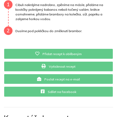
Draslík
468.5 mg
Vláknina
6394 mg
1
Cibuli nakrájíme nadrobno, zpěníme na másle, přidáme na
kostičky pokrájený kabanos neboli točený salám, krátce
osmahneme, přidáme brambory na kolečka, sůl, papriku a
Vitamín A
6394 mg
Vitamín B6
0.3 mg
zalijeme horkou vodou.
Vitamín B12
0 mg
Vitamín C
14 mg
2
Dusíme pod pokličkou do změknutí brambor.
Vitamín E
0.2 mg
Vápník
0 mg
Železo
21.3 mg
Přidat recept k oblíbeným
Vytisknout recept
Poslat recept na e-mail
Sdílet na facebook