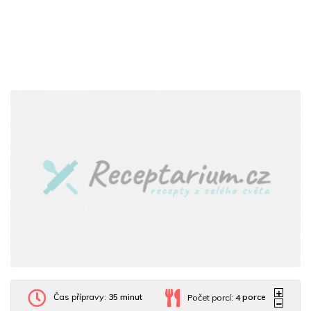
Čas přípravy:
35 minut
Počet porcí:
4
porce