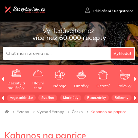
Přihlášení
/
Registrace
Vyhledávejte mezi
více než 60 000 recepty
Vyhledat
Dezerty a
Hlavní
Nápoje
Omáčky
Ostatní
Polévky
moučníky
chod
Vegetariánské
Svačina
Marinády
Pomazánky
Bábovky
Evropa
Východ Evropy
Česko
Kabanos na paprice
Kabanos na paprice