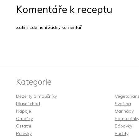
Komentáře k receptu
Zatím zde není žádný komentář
Kategorie
Dezerty a moučníky
Vegetarián
Hlavní chod
Svačina
Nápoje
Marinády
Omáčky
Pomazánk
Ostatní
Bábovky
Polévky
Buchty