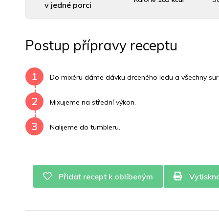
v jedné porci
Uhlovodany
9 g
Cholesterol
0 mg
Postup přípravy receptu
Vitamín B6
0 mg
Vitamín B12
0 mg
Vitamí
1
Do mixéru dáme dávku drceného ledu a všechny suro
2
Mixujeme na střední výkon.
3
Nalijeme do tumbleru.
Přidat recept k oblíbeným
Vytiskn