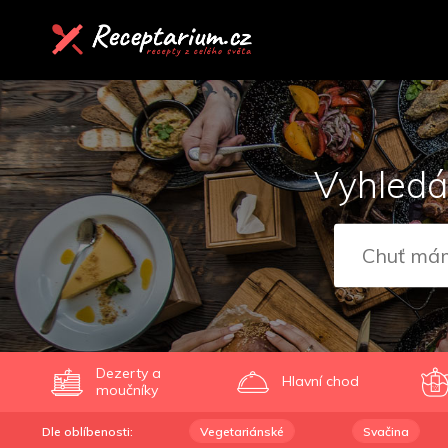
Vyhledá
Dezerty a
Hlavní chod
moučníky
Dle oblíbenosti:
Vegetariánské
Svačina