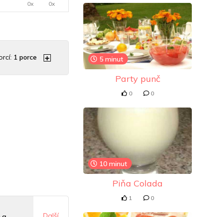
0x
0x
rcí:
1
porce
5 minut
Party punč
0
0
10 minut
Piňa Colada
1
0
Další
 g