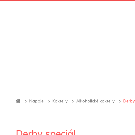
Nápoje
Koktejly
Alkoholické koktejly
Derby
Derby speciál