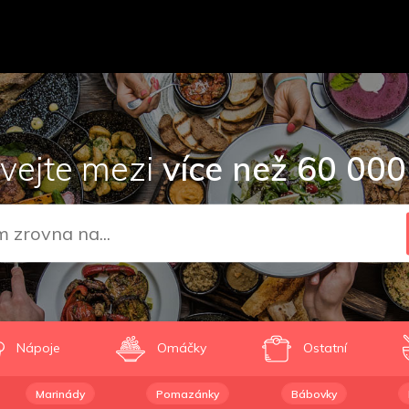
vejte mezi
více než 60 000
Nápoje
Omáčky
Ostatní
Marinády
Pomazánky
Bábovky