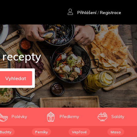
Přihlášení
/
Registrace
 recepty
Vyhledat
Polévky
Předkrmy
Saláty
Buchty
Perníky
Vepřové
Maso