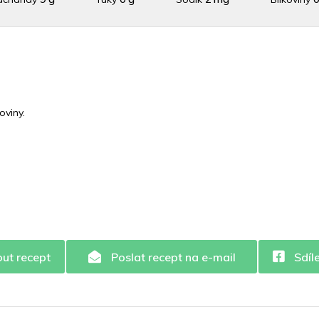
Draslík
78.6 mg
Vláknina
340 mg
Vitamín A
340 m
n C
15 mg
Vitamín E
0.1 mg
Vápník
0 mg
Železo
viny.
out recept
Poslat recept na e-mail
Sdíl