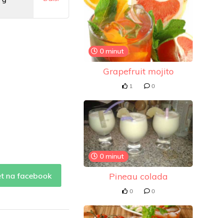
g
0 minut
0 mg
Grapefruit mojito
1
0
0 minut
Pineau colada
et na facebook
0
0