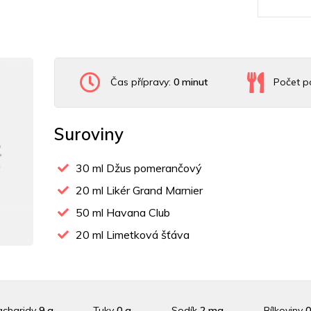
Čas přípravy:
0 minut
Počet po
Suroviny
30
ml Džus pomerančový
20
ml Likér Grand Marnier
50
ml Havana Club
20
ml Limetková šťáva
acharidy
9 g
Tuky
0 g
Sodík
2 mg
Bílkoviny
0