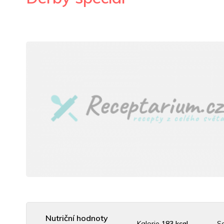
Nutriční hodnoty
Kalorie
183 kcal
S