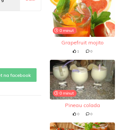
0 mg
0 minut
Grapefruit mojito
1
0
et na facebook
0 minut
Pineau colada
0
0