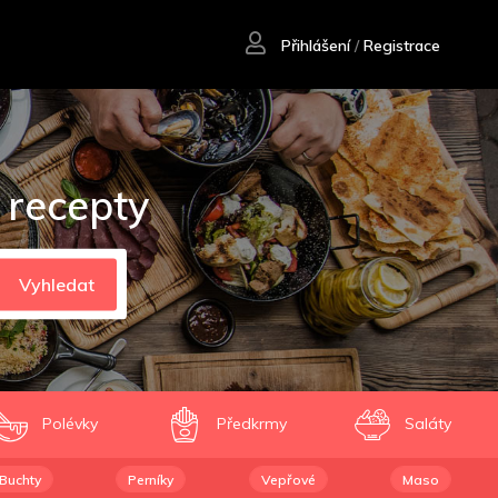
Přihlášení
/
Registrace
 recepty
Vyhledat
Polévky
Předkrmy
Saláty
Buchty
Perníky
Vepřové
Maso