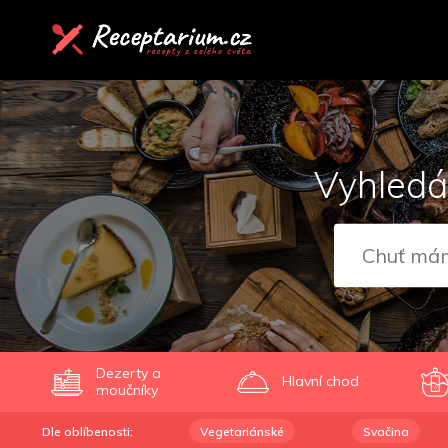
Vyhledá
Dezerty a
Hlavní chod
moučníky
Dle oblíbenosti:
Vegetariánské
Svačina