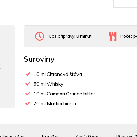
Čas přípravy:
0 minut
Počet po
Suroviny
10
ml Citronová šťáva
50
ml Whisky
10
ml Campari Orange bitter
20
ml Martini bianco
acharidy
4 g
Tuky
0 g
Sodík
0 mg
Bílkoviny
0