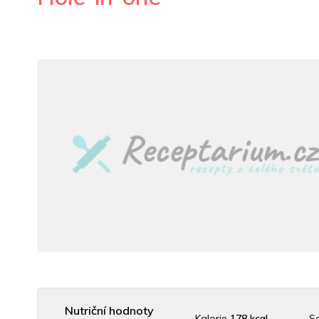
Nutriční hodnoty
Kalorie
178 kcal
S