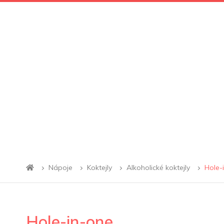
Nápoje
Koktejly
Alkoholické koktejly
Hole-
Hole-in-one