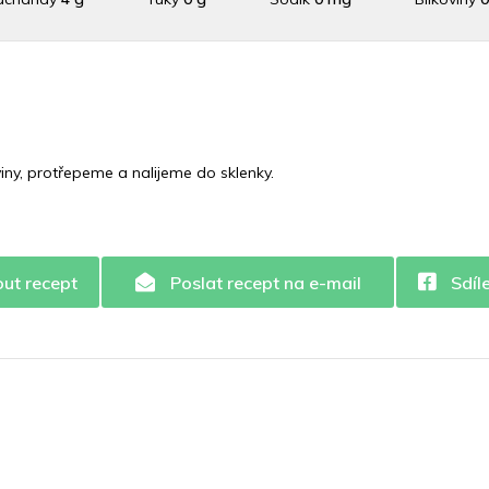
7 mg
Vláknina
80 mg
Vitamín A
80 mg
Vitamín B6
Vitamín E
0 mg
Vápník
0 mg
Železo
0 mg
ny, protřepeme a nalijeme do sklenky.
out recept
Poslat recept na e-mail
Sdíl