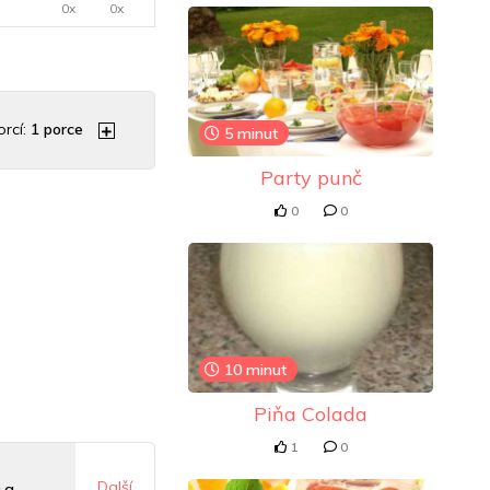
0x
0x
rcí:
1
porce
5 minut
Party punč
0
0
10 minut
Piňa Colada
1
0
Další
 g