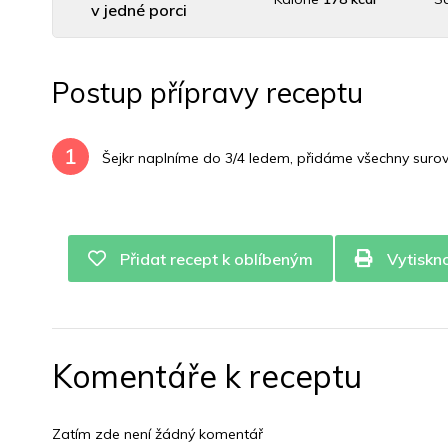
v jedné porci
Uhlovodany
4 g
Cholesterol
0 mg
Draslík
37.
Postup přípravy receptu
Vitamín B12
0 mg
Vitamín C
4.6 mg
1
Šejkr naplníme do 3/4 ledem, přidáme všechny surovi
Přidat recept k oblíbeným
Vytiskn
Komentáře k receptu
Zatím zde není žádný komentář