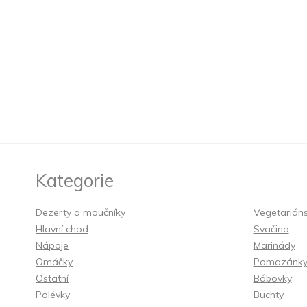
Kategorie
Dezerty a moučníky
Vegetarián
Hlavní chod
Svačina
Nápoje
Marinády
Omáčky
Pomazánk
Ostatní
Bábovky
Polévky
Buchty