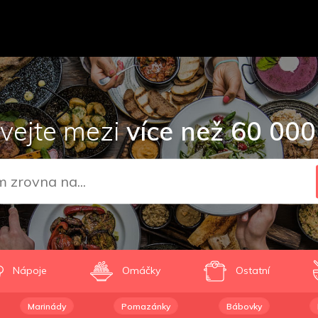
vejte mezi
více než 60 000
Nápoje
Omáčky
Ostatní
Marinády
Pomazánky
Bábovky