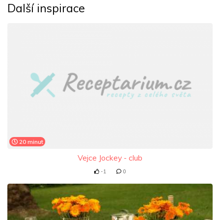
Další inspirace
20 minut
Vejce Jockey - club
-1
0