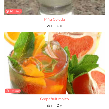
10 minut
Piňa Colada
1
0
0 minut
Grapefruit mojito
1
0