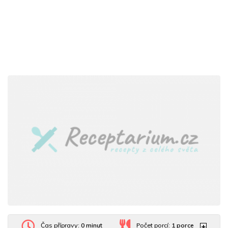
Čas přípravy:
0 minut
Počet porcí:
1
porce