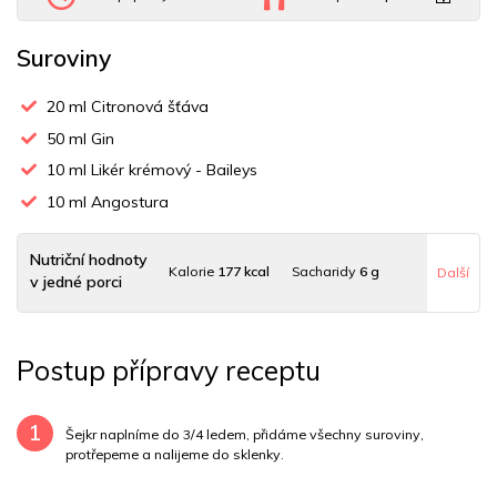
Suroviny
20
ml Citronová šťáva
50
ml Gin
10
ml Likér krémový - Baileys
10
ml Angostura
Nutriční hodnoty
Kalorie
177 kcal
Sacharidy
6 g
Další
v jedné porci
Tuky
0 g
Sodík
1 mg
Bílkoviny
0 g
Postup přípravy receptu
Uhlovodany
6 g
Cholesterol
0 mg
Draslík
81.1 mg
Vláknina
160 mg
Vitamín A
160 mg
1
Šejkr naplníme do 3/4 ledem, přidáme všechny suroviny,
protřepeme a nalijeme do sklenky.
Vitamín B6
0 mg
Vitamín B12
0 mg