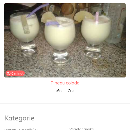
0 minut
Pineau colada
0
0
Kategorie
Vegetariánské
Dezerty a moučníky