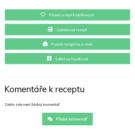
Vitamín C
9.2 mg
Vitamín E
0 mg
Vápník
0 mg
Přidat recept k oblíbeným
Železo
0 mg
Vytisknout recept
Poslat recept na e-mail
Sdílet na facebook
Komentáře k receptu
Zatím zde není žádný komentář
Přidat komentář