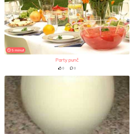
5 minut
Party punč
0
0