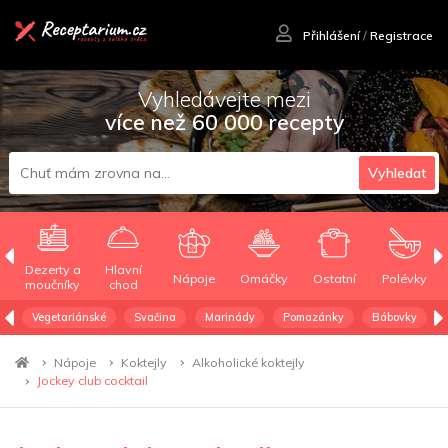
Přihlášení
/
Registrace
Vyhledávejte mezi
více než 60 000 recepty
Vyhledat
Dezerty a
Hlavní
Nápoje
Omáčky
Ostatní
Polévky
moučníky
chod
Vegetariánské
Svačina
Marinády
Pomazánky
Bábovky
Nápoje
Koktejly
Alkoholické koktejly
Jockey club cocktail