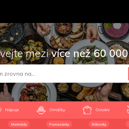
vejte mezi
více než 60 000
Nápoje
Omáčky
Ostatní
Marinády
Pomazánky
Bábovky