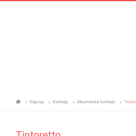
Nápoje
Koktejly
Alkoholické koktejly
Tinto
Tintoretto