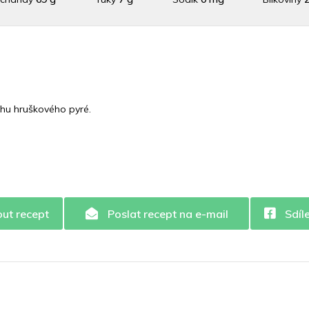
raslík
157.3 mg
Vláknina
9360 mg
Vitamín A
9360 
C
4.9 mg
Vitamín E
0.2 mg
Vápník
0 mg
Železo
875
ochu hruškového pyré.
out recept
Poslat recept na e-mail
Sdíl