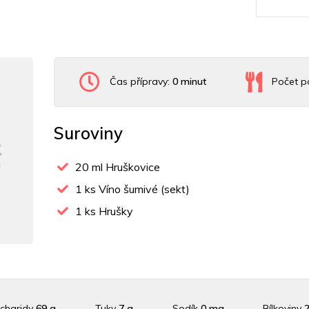
Čas přípravy:
0 minut
Počet po
Suroviny
20
ml Hruškovice
1
ks Víno šumivé (sekt)
1
ks Hrušky
charidy
69 g
Tuky
7 g
Sodík
0 mg
Bílkoviny