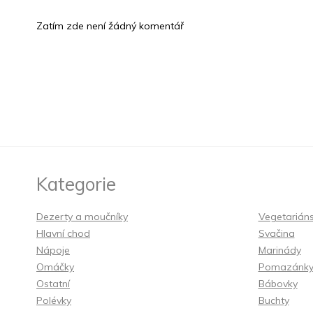
Zatím zde není žádný komentář
Kategorie
Dezerty a moučníky
Vegetarián
Hlavní chod
Svačina
Nápoje
Marinády
Omáčky
Pomazánk
Ostatní
Bábovky
Polévky
Buchty