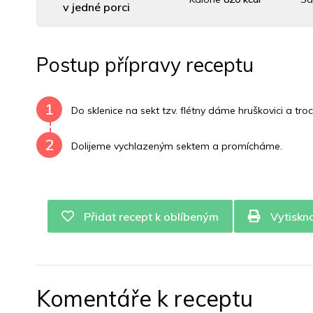
v jedné porci
Uhlovodany
14 g
Cholesterol
0 mg
D
Postup přípravy receptu
Vitamín B6
0 mg
Vitamín B12
0 mg
Vitamín 
1
Do sklenice na sekt tzv. flétny dáme hruškovici a tr
2
Dolijeme vychlazeným sektem a promícháme.
Přidat recept k oblíbeným
Vytiskn
Komentáře k receptu