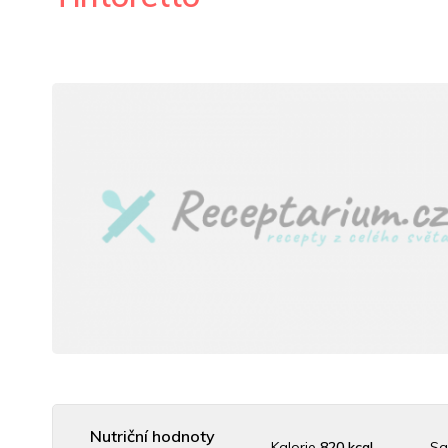
Nutriční hodnoty
Kalorie
820 kcal
Sa