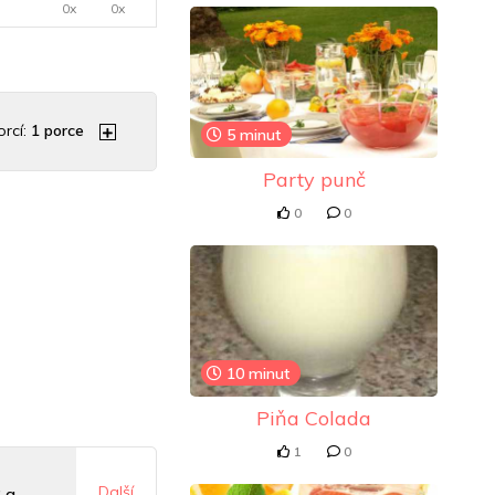
0x
0x
rcí:
1
porce
5 minut
Party punč
0
0
10 minut
Piňa Colada
1
0
Další
2 g