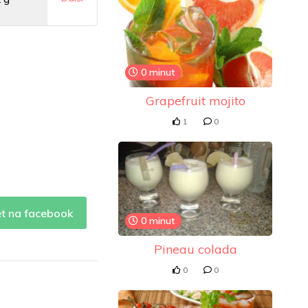
mg
0 minut
0 mg
Grapefruit mojito
1
0
et na facebook
0 minut
Pineau colada
0
0