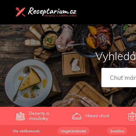
Vyhledá
Dezerty a
Hlavní chod
moučníky
Dle oblíbenosti:
Vegetariánské
Svačina