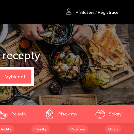
Přihlášení
/
Registrace
 recepty
Vyhledat
Polévky
Předkrmy
Saláty
Buchty
Perníky
Vepřové
Maso