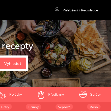
Přihlášení
/
Registrace
 recepty
Vyhledat
Polévky
Předkrmy
Saláty
Buchty
Perníky
Vepřové
Maso