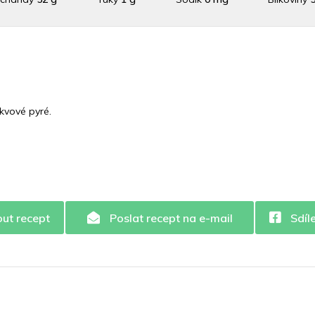
aslík
1026 mg
Vláknina
16200 mg
Vitamín A
16200 
 C
35.6 mg
Vitamín E
3.9 mg
Vápník
0 mg
Železo
1
kvové pyré.
out recept
Poslat recept na e-mail
Sdíl