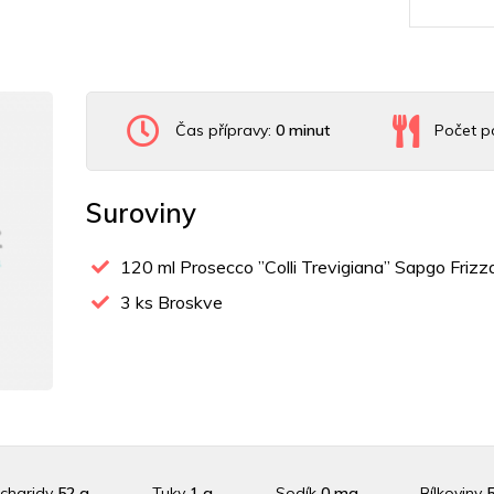
Čas přípravy:
0 minut
Počet po
Suroviny
120
ml Prosecco ”Colli Trevigiana” Sapgo Friz
3
ks Broskve
charidy
52 g
Tuky
1 g
Sodík
0 mg
Bílkoviny