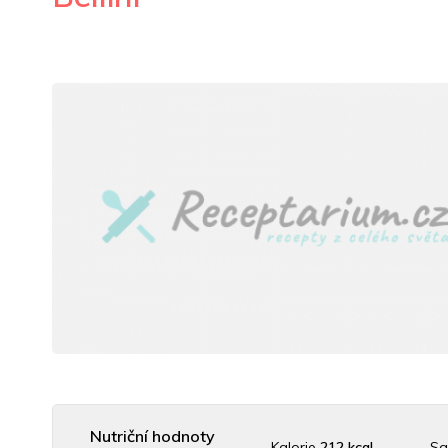
Nutriční hodnoty
Kalorie
212 kcal
Sa