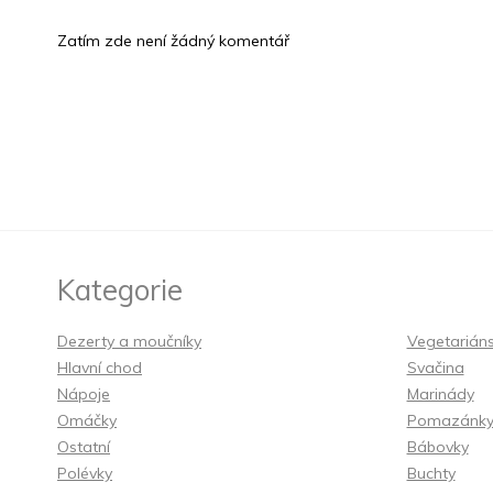
Zatím zde není žádný komentář
Kategorie
Dezerty a moučníky
Vegetarián
Hlavní chod
Svačina
Nápoje
Marinády
Omáčky
Pomazánk
Ostatní
Bábovky
Polévky
Buchty