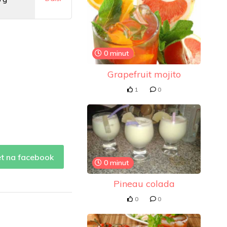
mg
0 minut
.4 mg
Grapefruit mojito
1
0
et na facebook
0 minut
Pineau colada
0
0