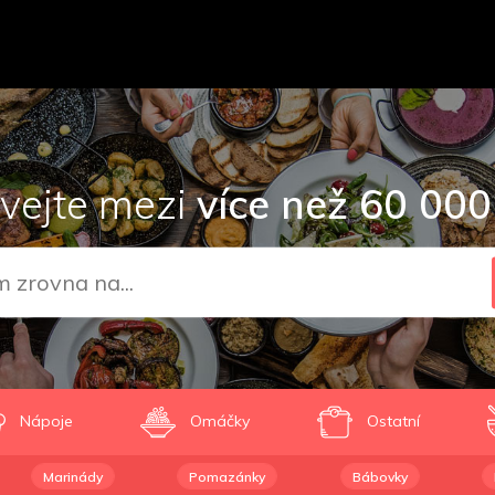
vejte mezi
více než 60 000
Nápoje
Omáčky
Ostatní
Marinády
Pomazánky
Bábovky