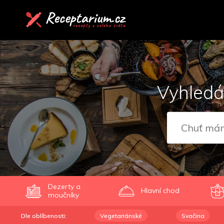
Vyhledá
Dezerty a
Hlavní chod
moučníky
Dle oblíbenosti:
Vegetariánské
Svačina