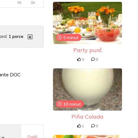
0x
0x
rcí:
1
porce
5 minut
Party punč
0
0
zante DOC
10 minut
Piňa Colada
1
0
Další
5 g