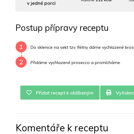
v jedné porci
Uhlovodany
52 g
Cholesterol
0 mg
Dr
Postup přípravy receptu
Vitamín B6
0.2 mg
Vitamín B12
0 mg
Vitamín
1
Do sklenice na sekt tzv. flétny dáme vychlazené bros
2
Přidáme vychlazené prosecco a promícháme.
Přidat recept k oblíbeným
Vytiskn
Komentáře k receptu