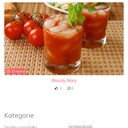
10 minut
Bloody Mary
-1
0
Kategorie
Vegetariánské
Dezerty a moučníky