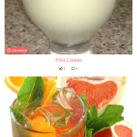
10 minut
Piňa Colada
1
0