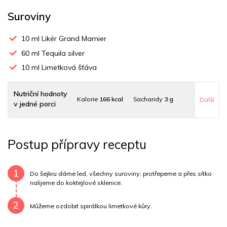
Suroviny
10
ml Likér Grand Marnier
60
ml Tequila silver
10
ml Limetková šťáva
Nutriční hodnoty
Kalorie
166 kcal
Sacharidy
3 g
Další
v jedné porci
Tuky
0 g
Sodík
1 mg
Bílkoviny
0 g
Postup přípravy receptu
Uhlovodany
3 g
Cholesterol
0 mg
Draslík
12.9 mg
Vláknina
80 mg
Vitamín A
80 mg
Vitamín B6
0 mg
1
Do šejkru dáme led, všechny suroviny, protřepeme a přes sítko
nalijeme do koktejlové sklenice.
Vitamín B12
0 mg
Vitamín C
3 mg
Vitamín E
0 mg
2
Můžeme ozdobit spirálkou limetkové kůry.
Vápník
0 mg
Železo
0 mg