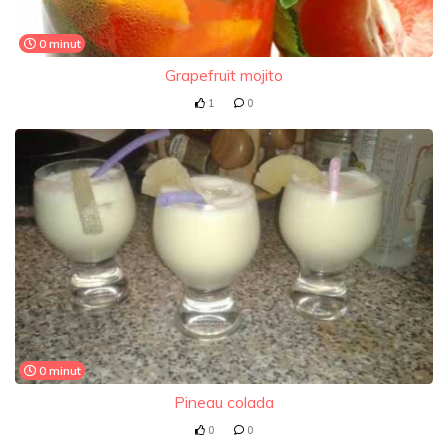
0 minut
Grapefruit mojito
1
0
0 minut
Pineau colada
0
0