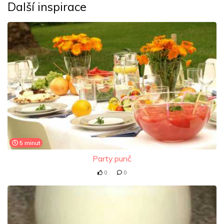
Další inspirace
5 minut
Party punč
0
0