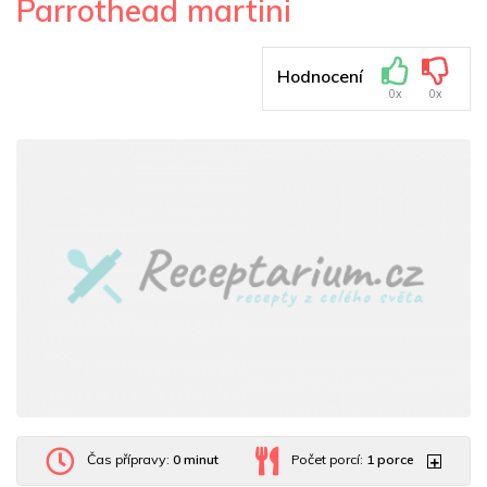
Parrothead martini
Hodnocení
0x
0x
Čas přípravy:
0 minut
Počet porcí:
1
porce