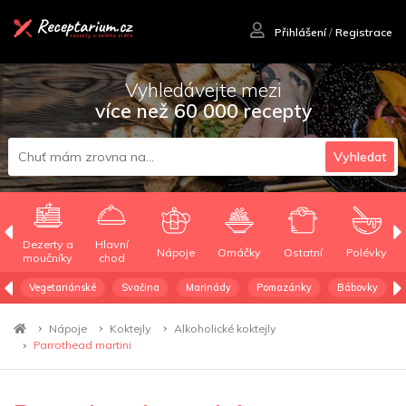
Přihlášení
/
Registrace
Vyhledávejte mezi
více než 60 000 recepty
Vyhledat
Dezerty a
Hlavní
Nápoje
Omáčky
Ostatní
Polévky
moučníky
chod
Vegetariánské
Svačina
Marinády
Pomazánky
Bábovky
Nápoje
Koktejly
Alkoholické koktejly
Parrothead martini