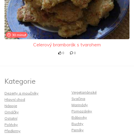
30 minut
Celerový bramborák s tvarohem
0
0
Kategorie
Vegetariánské
Dezerty a moučníky
Svačina
Hlavní chod
Marinády
Nápoje
Pomazánky
Omáčky
Bábovky
Ostatní
Buchty
Polévky
Perníky
Předkrmy