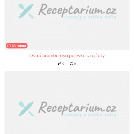
65 minut
Ostrá bramborová polévka s rajčaty
0
0