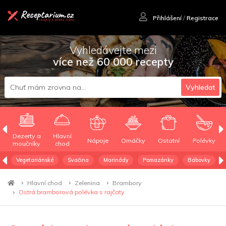
Přihlášení
/
Registrace
Vyhledávejte mezi
více než 60 000 recepty
Vyhledat
Dezerty a
Hlavní
Nápoje
Omáčky
Ostatní
Polévky
moučníky
chod
Vegetariánské
Svačina
Marinády
Pomazánky
Bábovky
Hlavní chod
Zelenina
Brambory
Ostrá bramborová polévka s rajčaty