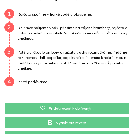
Draslík
543.8 mg
Vláknina
6922.5 mg
1
Rajčata spaříme v horké vodě a oloupeme.
Vitamín A
6922.5 mg
Vitamín B6
0.3 mg
2
Do hrnce nalijeme vodu, přidáme nakrájené brambory, rajčata a
nahrubo nakrájenou cibuli. Na mírném ohni vaříme, až brambory
Vitamín B12
0 mg
Vitamín C
34.5 mg
změknou.
3
Vitamín E
0.4 mg
Vápník
0 mg
Železo
2.9 mg
Poté vidličkou brambory a rajčata trochu rozmačkáme. Přidáme
rozdrcenou chilli papričku, papriku včetně semínek nakrájenou na
malé kousky a ochutíme solí. Provaříme cca 20min až paprika
změkne.
4
Ihned podáváme.
Přidat recept k oblíbeným
Vytisknout recept