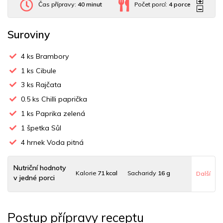
Čas přípravy:
40 minut
Počet porcí:
4
porce
Suroviny
4
ks Brambory
1
ks Cibule
3
ks Rajčata
0.5
ks Chilli paprička
1
ks Paprika zelená
1
špetka Sůl
4
hrnek Voda pitná
Nutriční hodnoty
Kalorie
71 kcal
Sacharidy
16 g
Další
v jedné porci
Tuky
0 g
Sodík
87 mg
Bílkoviny
3 g
Postup přípravy receptu
Uhlovodany
16 g
Cholesterol
0 mg