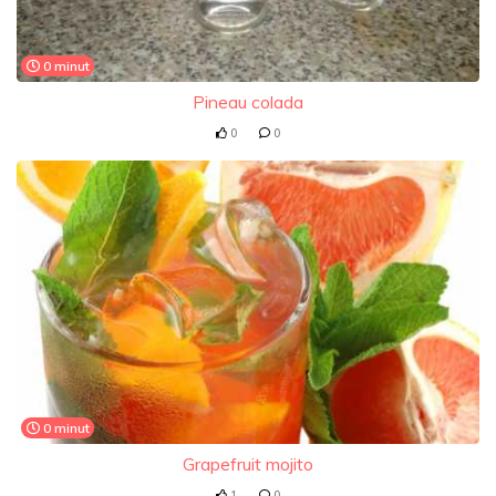
0 minut
Pineau colada
0
0
0 minut
Grapefruit mojito
1
0