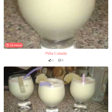
10 minut
Piňa Colada
1
0