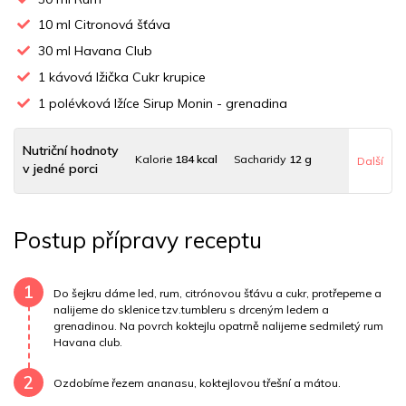
10
ml Citronová šťáva
30
ml Havana Club
1
kávová lžička Cukr krupice
1
polévková lžíce Sirup Monin - grenadina
Nutriční hodnoty
Kalorie
184 kcal
Sacharidy
12 g
Další
v jedné porci
Tuky
0 g
Sodík
2 mg
Bílkoviny
0 g
Postup přípravy receptu
Uhlovodany
12 g
Cholesterol
0 mg
Draslík
15 mg
Vláknina
80 mg
Vitamín A
80 mg
Vitamín B6
0 mg
1
Do šejkru dáme led, rum, citrónovou šťávu a cukr, protřepeme a
nalijeme do sklenice tzv.tumbleru s drceným ledem a
grenadinou. Na povrch koktejlu opatrně nalijeme sedmiletý rum
Vitamín B12
0 mg
Vitamín C
4.6 mg
Havana club.
Vitamín E
0 mg
Vápník
0 mg
Železo
0 mg
2
Ozdobíme řezem ananasu, koktejlovou třešní a mátou.