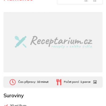
0x
0x
Čas přípravy:
10 minut
Počet porcí:
1
porce
Suroviny
30
ml Rum