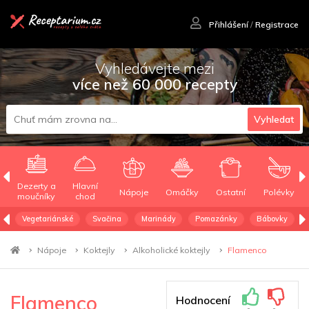
Přihlášení
/
Registrace
Vyhledávejte mezi
více než 60 000 recepty
Vyhledat
Dezerty a
Hlavní
Nápoje
Omáčky
Ostatní
Polévky
moučníky
chod
Vegetariánské
Svačina
Marinády
Pomazánky
Bábovky
Nápoje
Koktejly
Alkoholické koktejly
Flamenco
Flamenco
Hodnocení