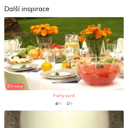
Další inspirace
5 minut
Party punč
0
0