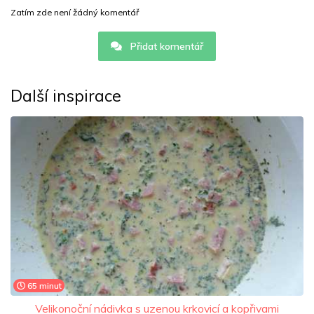
Zatím zde není žádný komentář
Přidat komentář
Další inspirace
65 minut
Velikonoční nádivka s uzenou krkovicí a kopřivami