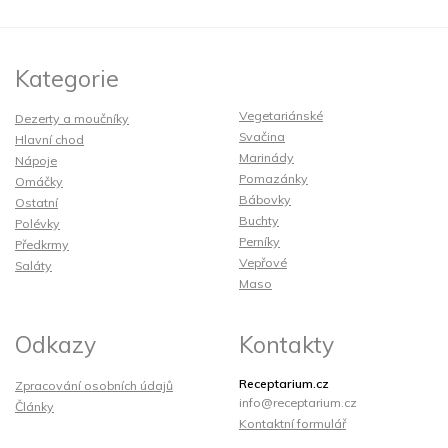
Kategorie
Vegetariánské
Dezerty a moučníky
Svačina
Hlavní chod
Marinády
Nápoje
Pomazánky
Omáčky
Bábovky
Ostatní
Buchty
Polévky
Perníky
Předkrmy
Vepřové
Saláty
Maso
Odkazy
Kontakty
Receptarium.cz
Zpracování osobních údajů
info@receptarium.cz
Články
Kontaktní formulář