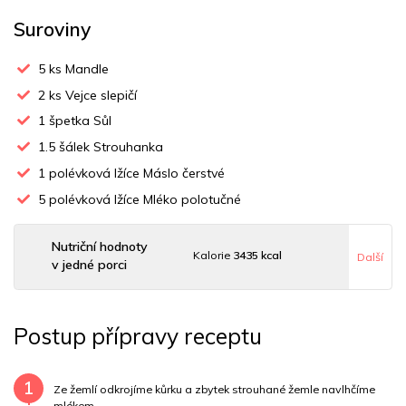
Suroviny
5
ks Mandle
2
ks Vejce slepičí
1
špetka Sůl
1.5
šálek Strouhanka
1
polévková lžíce Máslo čerstvé
5
polévková lžíce Mléko polotučné
Nutriční hodnoty
Kalorie
3435 kcal
Další
v jedné porci
Sacharidy
155 g
Tuky
279 g
Sodík
992 mg
Postup přípravy receptu
Bílkoviny
129 g
Uhlovodany
153 g
Cholesterol
517.9 mg
Draslík
3767.5 mg
1
Ze žemlí odkrojíme kůrku a zbytek strouhané žemle navlhčíme
mlékem.