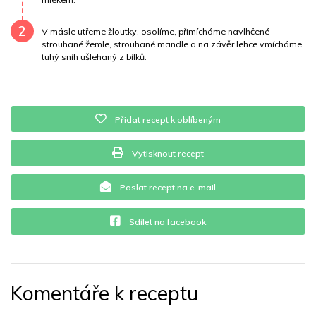
Vláknina
126176 mg
Vitamín A
126176 mg
2
V másle utřeme žloutky, osolíme, přimícháme navlhčené
Vitamín B6
1 mg
Vitamín B12
0 mg
strouhané žemle, strouhané mandle a na závěr lehce vmícháme
tuhý sníh ušlehaný z bílků.
Vitamín C
0 mg
Vitamín E
132.4 mg
Vápník
0 mg
Železo
46.2 mg
Přidat recept k oblíbeným
Vytisknout recept
Poslat recept na e-mail
Sdílet na facebook
Komentáře k receptu