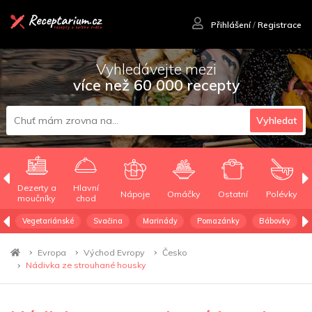
Přihlášení
/
Registrace
Vyhledávejte mezi
více než 60 000 recepty
Vyhledat
Dezerty a
Hlavní
Nápoje
Omáčky
Ostatní
Polévky
moučníky
chod
Vegetariánské
Svačina
Marinády
Pomazánky
Bábovky
Evropa
Východ Evropy
Česko
Nádivka ze strouhané housky