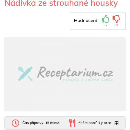
Nádivka ze strouhané housky
Hodnocení
0x
0x
Čas přípravy:
15 minut
Počet porcí:
1
porce