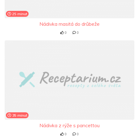
25 minut
Nádivka masitá do drůbeže
0
0
35 minut
Nádivka z rýže s pancettou
0
0