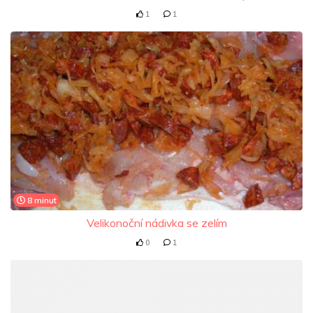
1
1
8 minut
Velikonoční nádivka se zelím
0
1