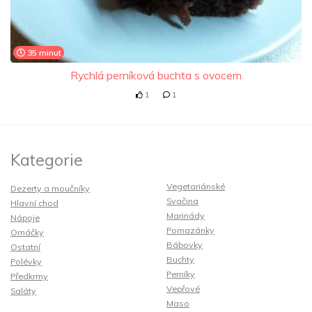
35 minut
Rychlá perníková buchta s ovocem
1
1
Kategorie
Vegetariánské
Dezerty a moučníky
Svačina
Hlavní chod
Marinády
Nápoje
Pomazánky
Omáčky
Bábovky
Ostatní
Buchty
Polévky
Perníky
Předkrmy
Vepřové
Saláty
Maso