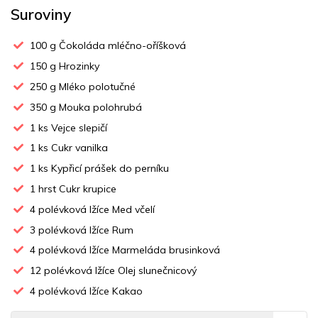
Suroviny
100
g Čokoláda mléčno-oříšková
150
g Hrozinky
250
g Mléko polotučné
350
g Mouka polohrubá
1
ks Vejce slepičí
1
ks Cukr vanilka
1
ks Kypřicí prášek do perníku
1
hrst Cukr krupice
4
polévková lžíce Med včelí
3
polévková lžíce Rum
4
polévková lžíce Marmeláda brusinková
12
polévková lžíce Olej slunečnicový
4
polévková lžíce Kakao