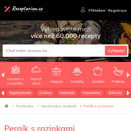
Přihlášení
/
Registrace
Vyhledávejte mezi
více než 60 000 recepty
Vyhledat
Dezerty a
Hlavní
Nápoje
Omáčky
Ostatní
Polévky
moučníky
chod
Vegetariánské
Svačina
Marinády
Pomazánky
Bábovky
Podáváno
Servírováno studené
Perník s rozinkami
Perník s rozinkami