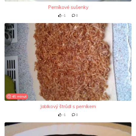
Perníkové sušenky
-1
0
45 minut
Jablkový štrůdl s perníkem
-1
0