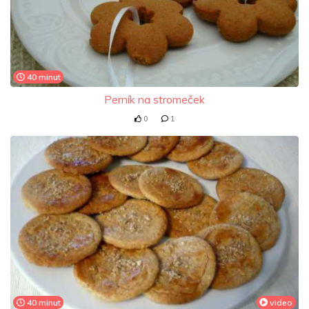
40 minut
Perník na stromeček
0
1
40 minut
video