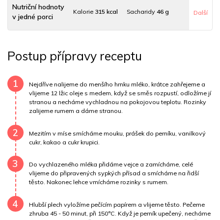
Nutriční hodnoty
Kalorie
315 kcal
Sacharidy
46 g
Další
v jedné porci
Tuky
11 g
Sodík
12 mg
Bílkoviny
7 g
Postup přípravy receptu
Uhlovodany
44 g
Cholesterol
23.3 mg
Draslík
176.4 mg
Vláknina
3893.3 mg
1
Nejdříve nalijeme do menšího hrnku mléko, krátce zahřejeme a
vlijeme 12 lžic oleje s medem, když se směs rozpustí, odložíme jí
stranou a necháme vychladnou na pokojovou teplotu. Rozinky
Vitamín A
3893.3 mg
Vitamín B6
0.1 mg
zalijeme rumem a dáme stranou.
Vitamín B12
0 mg
Vitamín C
0.3 mg
2
Mezitím v míse smícháme mouku, prášek do perníku, vanilkový
cukr, kakao a cukr krupici.
Vitamín E
2.9 mg
Vápník
0 mg
Železo
0.8 mg
3
Do vychlazeného mléka přidáme vejce a zamícháme, celé
vlijeme do připravených sypkých přísad a smícháme na řidší
těsto. Nakonec lehce vmícháme rozinky s rumem.
4
Hlubší plech vyložíme pečícím papírem a vlijeme těsto. Pečeme
zhruba 45 - 50 minut, při 150°C. Když je perník upečený, necháme