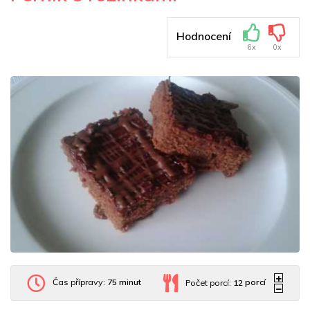
Hodnocení
6x
0x
Čas přípravy:
75 minut
Počet porcí:
12
porcí