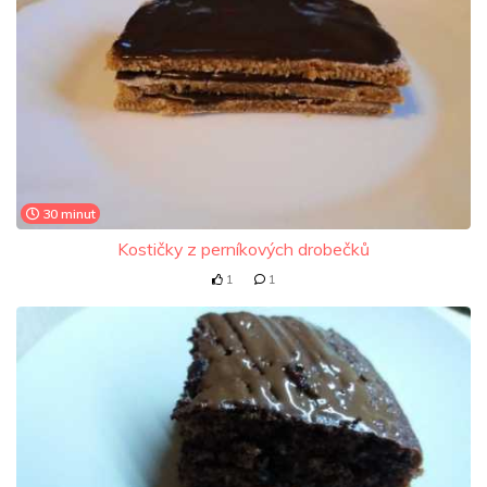
30 minut
Kostičky z perníkových drobečků
1
1