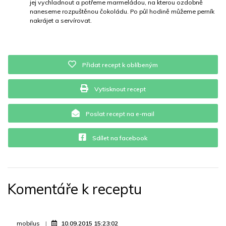
jej vychladnout a potřeme marmeládou, na kterou ozdobně
naneseme rozpuštěnou čokoládu. Po půl hodině můžeme perník
nakrájet a servírovat.
Přidat recept k oblíbeným
Vytisknout recept
Poslat recept na e-mail
Sdílet na facebook
Komentáře k receptu
mobilus
10.09.2015 15:23:02