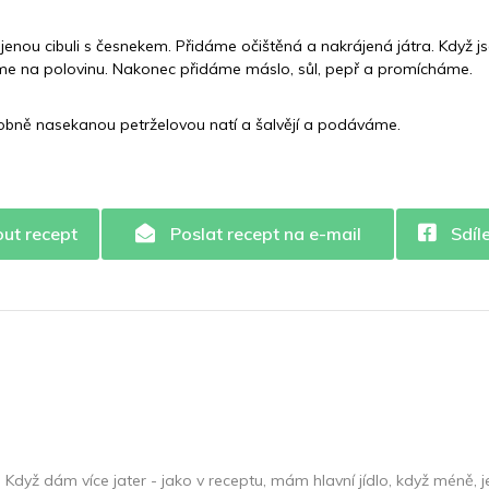
Železo
21.4 mg
enou cibuli s česnekem. Přidáme očištěná a nakrájená játra. Když j
eme na polovinu. Nakonec přidáme máslo, sůl, pepř a promícháme.
bně nasekanou petrželovou natí a šalvějí a podáváme.
out recept
Poslat recept na e-mail
Sdíl
 Když dám více jater - jako v receptu, mám hlavní jídlo, když méně, j