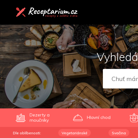
Vyhledá
Dezerty a
Hlavní chod
moučníky
Dle oblíbenosti:
Vegetariánské
Svačina