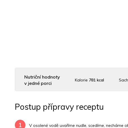
Nutriční hodnoty
Kalorie
781 kcal
Sach
v jedné porci
Uhlovodany
87 g
Cholesterol
441.8 mg
D
Postup přípravy receptu
Vitamín B6
1.2 mg
Vitamín B12
0 mg
1
V osolené vodě uvaříme nudle, scedíme, necháme ok