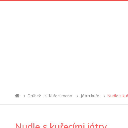
Drůbež
Kuřecí maso
Játra kuře
Nudle s kuř
Nudle s kuřecími játry