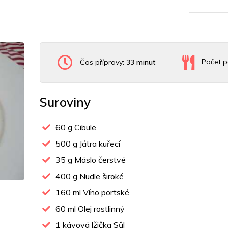
Čas přípravy:
33 minut
Počet p
Suroviny
60
g Cibule
500
g Játra kuřecí
35
g Máslo čerstvé
400
g Nudle široké
160
ml Víno portské
60
ml Olej rostlinný
1
kávová lžička Sůl