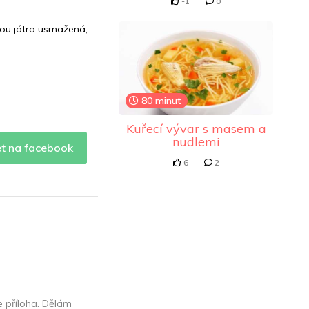
-1
0
sou játra usmažená,
80 minut
Kuřecí vývar s masem a
nudlemi
et na facebook
6
2
e příloha. Dělám