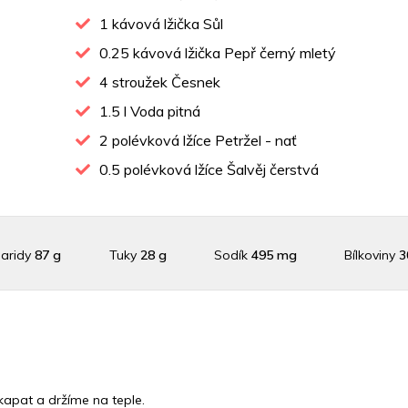
1
kávová lžička Sůl
0.25
kávová lžička Pepř černý mletý
4
stroužek Česnek
1.5
l Voda pitná
2
polévková lžíce Petržel - nať
0.5
polévková lžíce Šalvěj čerstvá
aridy
87 g
Tuky
28 g
Sodík
495 mg
Bílkoviny
3
raslík
390.8 mg
Vláknina
1324.1 mg
Vitamín A
1324.1
Vitamín C
28.9 mg
Vitamín E
2.3 mg
Vápník
0 m
apat a držíme na teple.