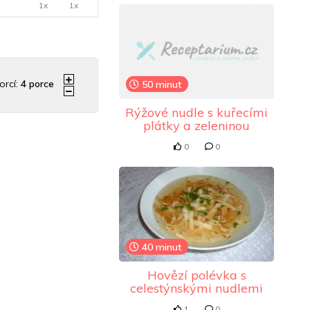
1x
1x
orcí:
4
porce
50 minut
Rýžové nudle s kuřecími
plátky a zeleninou
0
0
40 minut
Hovězí polévka s
celestýnskými nudlemi
1
0