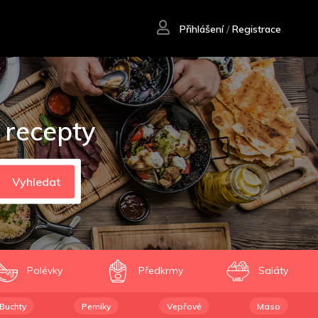
Přihlášení
/
Registrace
 recepty
Vyhledat
Polévky
Předkrmy
Saláty
Buchty
Perníky
Vepřové
Maso