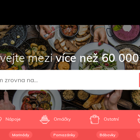
vejte mezi
více než 60 000
Nápoje
Omáčky
Ostatní
Marinády
Pomazánky
Bábovky