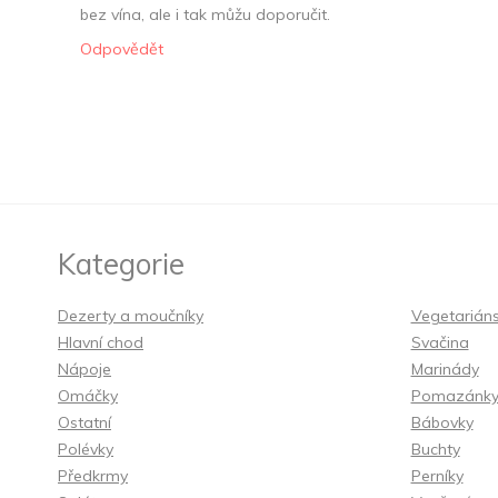
bez vína, ale i tak můžu doporučit.
Odpovědět
Kategorie
Dezerty a moučníky
Vegetarián
Hlavní chod
Svačina
Nápoje
Marinády
Omáčky
Pomazánk
Ostatní
Bábovky
Polévky
Buchty
Předkrmy
Perníky