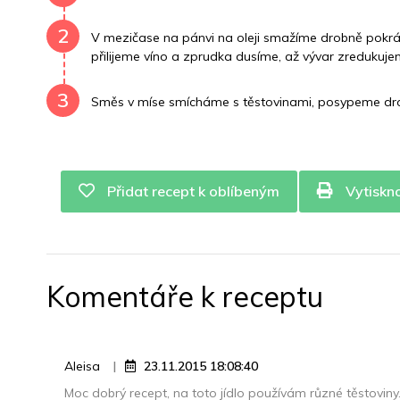
2
V mezičase na pánvi na oleji smažíme drobně pokráj
přilijeme víno a zprudka dusíme, až vývar zredukuj
3
Směs v míse smícháme s těstovinami, posypeme dro
Přidat recept k oblíbeným
Vytiskn
Komentáře k receptu
Aleisa
23.11.2015 18:08:40
Moc dobrý recept, na toto jídlo používám různé těstoviny.