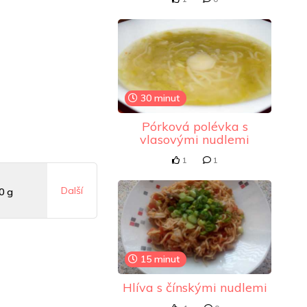
30 minut
Pórková polévka s
vlasovými nudlemi
1
1
Další
0 g
 mg
15 minut
g
Hlíva s čínskými nudlemi