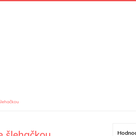
šlehačkou
e šlehačkou
Hodnoc