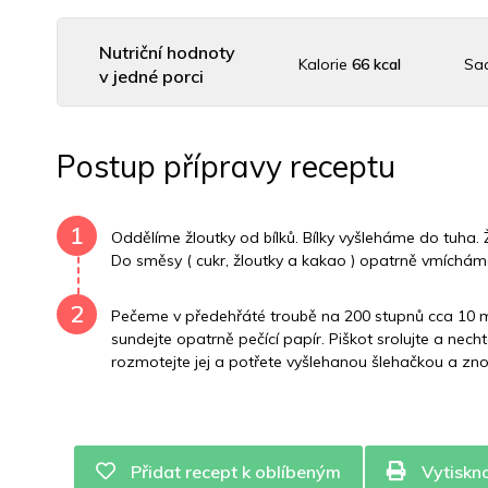
Nutriční hodnoty
Kalorie
66 kcal
Sa
v jedné porci
Uhlovodany
1 g
Cholesterol
184 mg
Postup přípravy receptu
Vitamín B6
0.1 mg
Vitamín B12
0 mg
Vitam
1
Oddělíme žloutky od bílků. Bílky vyšleháme do tuh
Do směsy ( cukr, žloutky a kakao ) opatrně vmícháme
2
Pečeme v předehřáté troubě na 200 stupnů cca 10 min
sundejte opatrně pečící papír. Piškot srolujte a nec
rozmotejte jej a potřete vyšlehanou šlehačkou a znov
Přidat recept k oblíbeným
Vytiskn