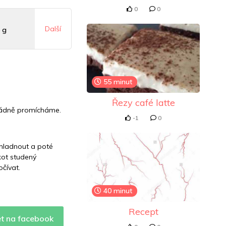
0
0
Další
 g
mg
55 minut
1 mg
Řezy café latte
ořádně promícháme.
-1
0
chladnout a poté
kot studený
očívat.
40 minut
Recept
et na facebook