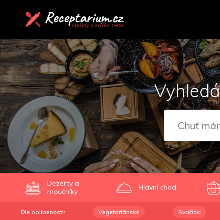
Vyhledá
Dezerty a
Hlavní chod
moučníky
Dle oblíbenosti:
Vegetariánské
Svačina