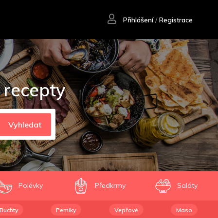
Přihlášení
/
Registrace
 recepty
Vyhledat
Polévky
Předkrmy
Saláty
Buchty
Perníky
Vepřové
Maso