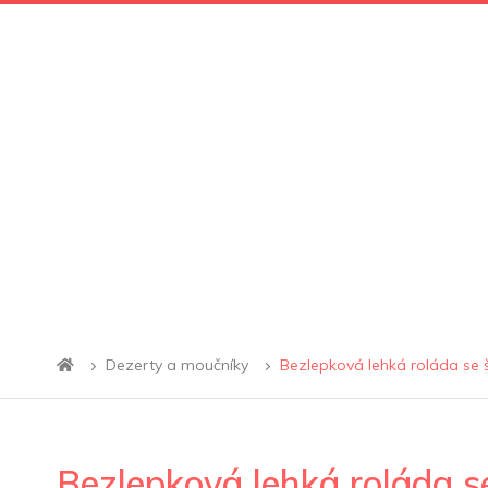
Dezerty a moučníky
Bezlepková lehká roláda se 
Bezlepková lehká roláda s