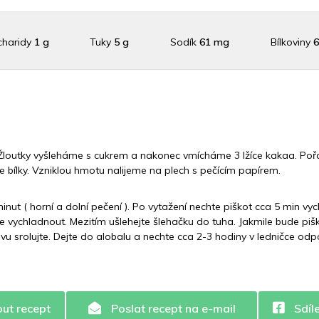
charidy
1 g
Tuky
5 g
Sodík
61 mg
Bílkoviny
6
Draslík
86.9 mg
Vláknina
1245 mg
Vitamín A
1245 
ín C
0 mg
Vitamín E
0.4 mg
Vápník
0 mg
Železo
1.
a. Žloutky vyšleháme s cukrem a nakonec vmícháme 3 lžíce kakaa. P
 bílky. Vzniklou hmotu nalijeme na plech s pečícím papírem.
ut ( horní a dolní pečení ). Po vytažení nechte piškot cca 5 min vy
hte vychladnout. Mezitím ušlehejte šlehačku do tuha. Jakmile bude piš
u srolujte. Dejte do alobalu a nechte cca 2-3 hodiny v ledničce odp
out recept
Poslat recept na e-mail
Sdíl