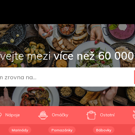
vejte mezi
více než 60 000
Nápoje
Omáčky
Ostatní
Marinády
Pomazánky
Bábovky