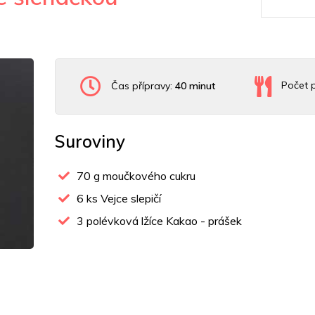
Čas přípravy:
40 minut
Počet p
Suroviny
70
g moučkového cukru
6
ks Vejce slepičí
3
polévková lžíce Kakao - prášek