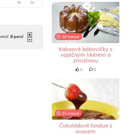
0x
0x
orcí:
8
porcí
30 minut
Kakaové bábovičky s
vaječným likérem a
zmrzlinou
0
0
15 minut
Čokoládové fondue s
ovocem