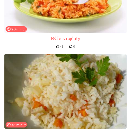
20 minut
Rýže s rajčaty
-1
0
45 minut