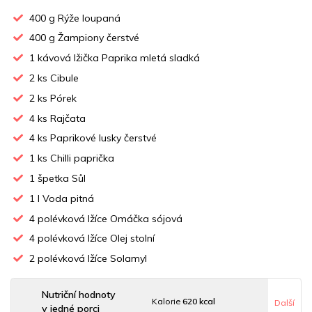
400
g Rýže loupaná
400
g Žampiony čerstvé
1
kávová lžička Paprika mletá sladká
2
ks Cibule
2
ks Pórek
4
ks Rajčata
4
ks Paprikové lusky čerstvé
1
ks Chilli paprička
1
špetka Sůl
1
l Voda pitná
4
polévková lžíce Omáčka sójová
4
polévková lžíce Olej stolní
2
polévková lžíce Solamyl
Nutriční hodnoty
Kalorie
620 kcal
Další
v jedné porci