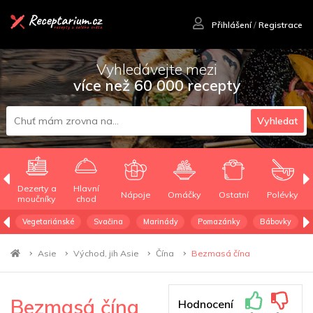
Přihlášení
/
Registrace
Vyhledávejte mezi
více než 60 000 recepty
Vyhledat
Dezerty a
Hlavní
Nápoje
Omáčky
Ostatní
Polévky
moučníky
chod
Vegetariánské
Svačina
Marinády
Pomazánky
Bábovky
Asie
Východ, jih Asie
Čína
Bezmasá čína
Bezmasá čína
Hodnocení