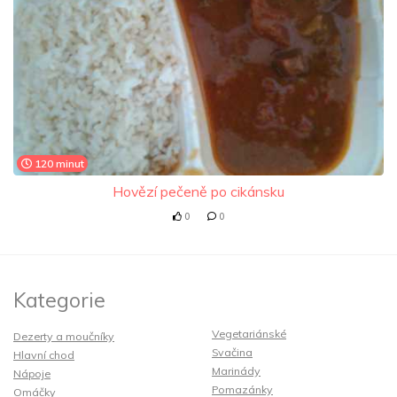
120 minut
Hovězí pečeně po cikánsku
0
0
Kategorie
Vegetariánské
Dezerty a moučníky
Svačina
Hlavní chod
Marinády
Nápoje
Pomazánky
Omáčky