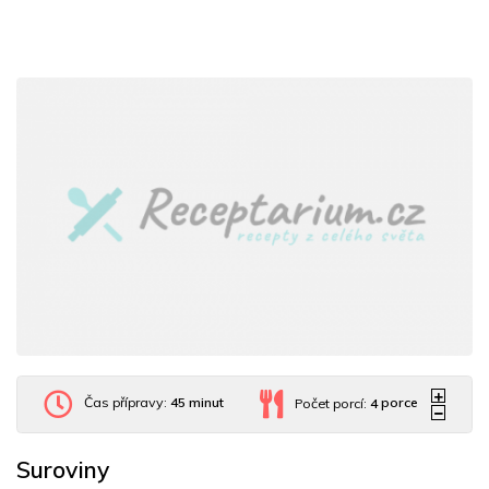
Čas přípravy:
45 minut
Počet porcí:
4
porce
Suroviny