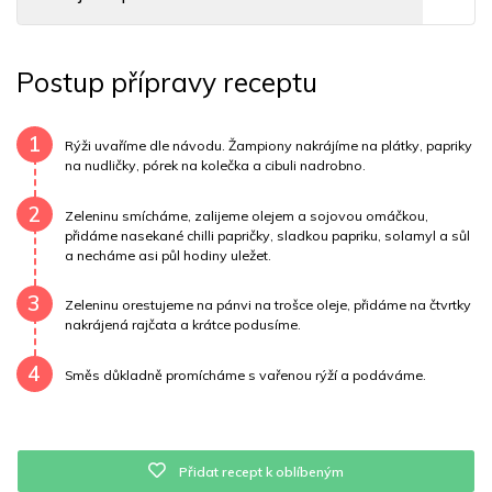
Sacharidy
124 g
Tuky
8 g
Sodík
122 mg
Postup přípravy receptu
Bílkoviny
15 g
Uhlovodany
123 g
Cholesterol
3.6 mg
Draslík
1127.9 mg
1
Rýži uvaříme dle návodu. Žampiony nakrájíme na plátky, papriky
na nudličky, pórek na kolečka a cibuli nadrobno.
Vláknina
17782 mg
Vitamín A
17782 mg
2
Zeleninu smícháme, zalijeme olejem a sojovou omáčkou,
Vitamín B6
1.1 mg
Vitamín B12
0 mg
přidáme nasekané chilli papričky, sladkou papriku, solamyl a sůl
a necháme asi půl hodiny uležet.
Vitamín C
105.8 mg
Vitamín E
2.2 mg
Vápník
0 mg
3
Zeleninu orestujeme na pánvi na trošce oleje, přidáme na čtvrtky
nakrájená rajčata a krátce podusíme.
Železo
6.7 mg
4
Směs důkladně promícháme s vařenou rýží a podáváme.
Přidat recept k oblíbeným