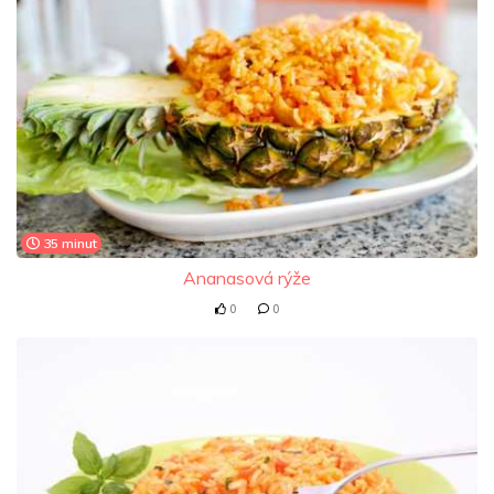
35 minut
Ananasová rýže
0
0