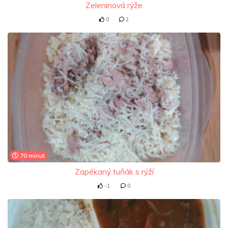
Zeleninová rýže
0
2
70 minut
Zapékaný tuňák s rýží
-1
0