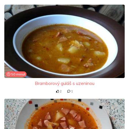
50 minut
Bramborový guláš s uzeninou
2
1