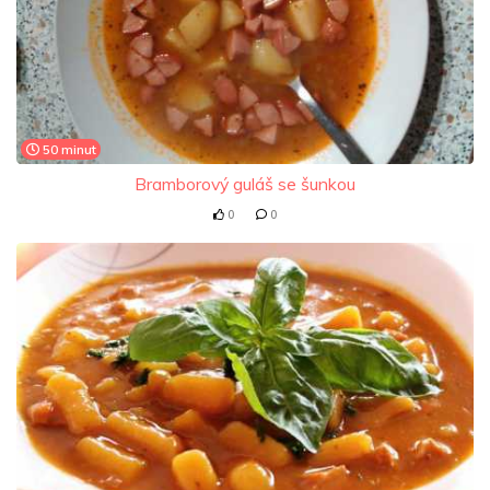
50 minut
Bramborový guláš se šunkou
0
0