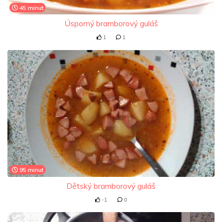
45 minut
Úsporný bramborový guláš
1
1
95 minut
Dětský bramborový guláš
-1
0