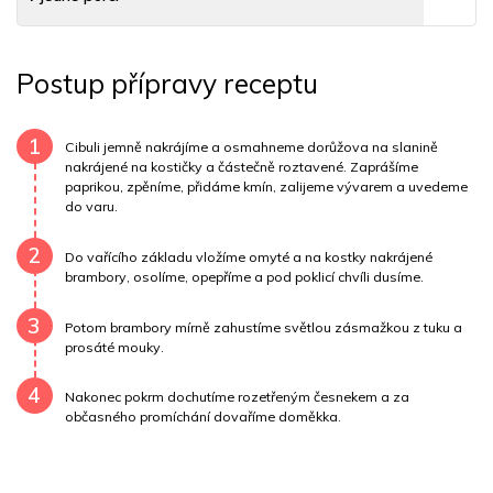
Tuky
12 g
Sodík
1028 mg
Bílkoviny
10 g
Postup přípravy receptu
Uhlovodany
28 g
Cholesterol
13.9 mg
Draslík
940.8 mg
Vláknina
11757 mg
1
Cibuli jemně nakrájíme a osmahneme dorůžova na slanině
nakrájené na kostičky a částečně roztavené. Zaprášíme
paprikou, zpěníme, přidáme kmín, zalijeme vývarem a uvedeme
Vitamín A
11757 mg
Vitamín B6
0.6 mg
do varu.
Vitamín B12
0 mg
Vitamín C
25.2 mg
2
Do vařícího základu vložíme omyté a na kostky nakrájené
brambory, osolíme, opepříme a pod poklicí chvíli dusíme.
Vitamín E
0.5 mg
Vápník
0 mg
Železo
6.8 mg
3
Potom brambory mírně zahustíme světlou zásmažkou z tuku a
prosáté mouky.
4
Nakonec pokrm dochutíme rozetřeným česnekem a za
občasného promíchání dovaříme doměkka.