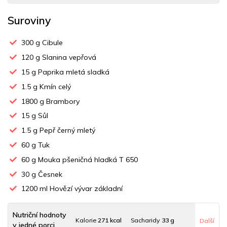
Suroviny
300
g Cibule
120
g Slanina vepřová
15
g Paprika mletá sladká
1.5
g Kmín celý
1800
g Brambory
15
g Sůl
1.5
g Pepř černý mletý
60
g Tuk
60
g Mouka pšeničná hladká T 650
30
g Česnek
1200
ml Hovězí vývar základní
Nutriční hodnoty
Kalorie
271 kcal
Sacharidy
33 g
Další
v jedné porci