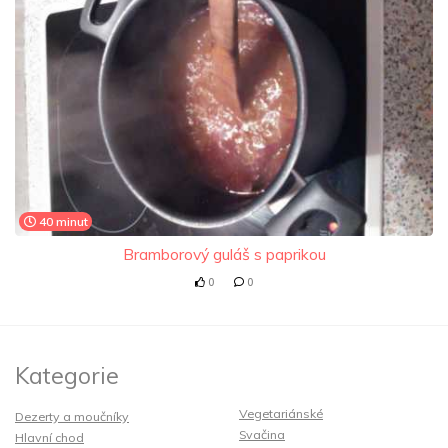
40 minut
Bramborový guláš s paprikou
0
0
Kategorie
Vegetariánské
Dezerty a moučníky
Svačina
Hlavní chod