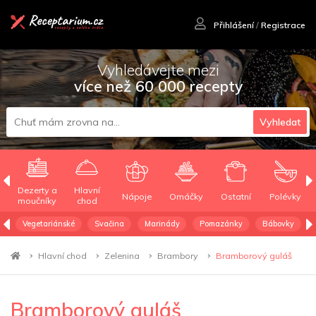
Přihlášení
/
Registrace
Vyhledávejte mezi
více než 60 000 recepty
Vyhledat
Dezerty a
Hlavní
Nápoje
Omáčky
Ostatní
Polévky
moučníky
chod
Vegetariánské
Svačina
Marinády
Pomazánky
Bábovky
Hlavní chod
Zelenina
Brambory
Bramborový guláš
Bramborový guláš