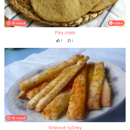
35 minut
video
Pita chléb
3
1
35 minut
Kmínové tyčinky