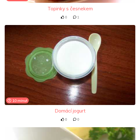
Topinky s česnekem
0
1
10 minut
Domácí jogurt
0
0