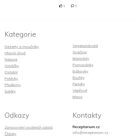
1
1
Kategorie
Vegetariánské
Dezerty a moučníky
Svačina
Hlavní chod
Marinády
Nápoje
Pomazánky
Omáčky
Bábovky
Ostatní
Buchty
Polévky
Perníky
Předkrmy
Vepřové
Saláty
Maso
Odkazy
Kontakty
Receptarium.cz
Zpracování osobních údajů
info@receptarium.cz
Články