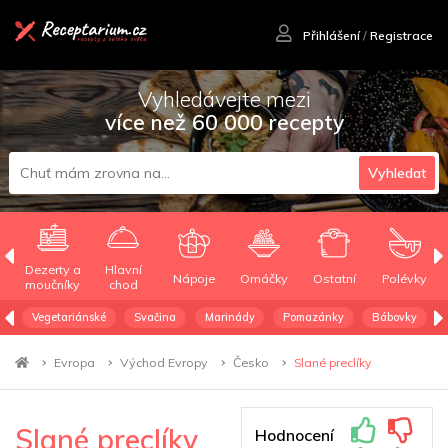
Přihlášení
/
Registrace
Vyhledávejte mezi
více než 60 000 recepty
Vyhledat
Dezerty a
Hlavní
Nápoje
Omáčky
Ostatní
Polévky
moučníky
chod
Vegetariánské
Svačina
Marinády
Pomazánky
Bábovky
Evropa
Východ Evropy
Česko
Slané preclíky
Slané preclíky
Hodnocení