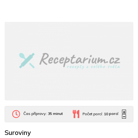
Čas přípravy:
35 minut
Počet porcí:
10
porcí
Suroviny