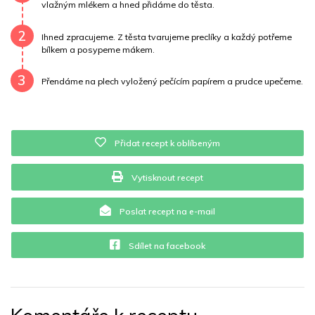
vlažným mlékem a hned přidáme do těsta.
Vitamín A
5160 mg
Vitamín B6
0 mg
2
Ihned zpracujeme. Z těsta tvarujeme preclíky a každý potřeme
Vitamín B12
0 mg
Vitamín C
0.1 mg
bílkem a posypeme mákem.
3
Vitamín E
0.2 mg
Vápník
0 mg
Železo
1.3 mg
Přendáme na plech vyložený pečícím papírem a prudce upečeme.
Přidat recept k oblíbeným
Vytisknout recept
Poslat recept na e-mail
Sdílet na facebook