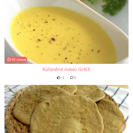
55 minut
Kořeněné máslo GHEE
-1
0