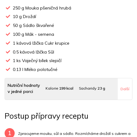
250
g Mouka pšeničná hrubá
10
g Droždí
50
g Sádlo škvařené
100
g Mák - semena
1
kávová lžička Cukr krupice
0.5
kávová lžička Sůl
1
ks Vaječný bílek slepičí
0.13
l Mléko polotučné
Nutriční hodnoty
Kalorie
199 kcal
Sacharidy
23 g
Další
v jedné porci
Tuky
6 g
Sodík
85 mg
Bílkoviny
5 g
Postup přípravy receptu
Uhlovodany
4 g
Cholesterol
6.1 mg
Draslík
105.2 mg
Vláknina
5160 mg
1
Zpracujeme mouku, sůl a sádlo. Rozmícháme droždí s cukrem a