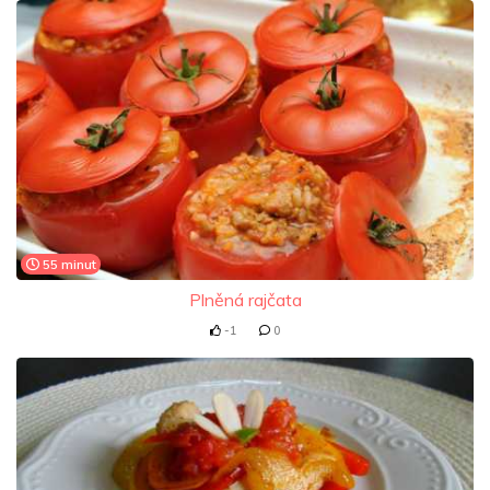
55 minut
Plněná rajčata
-1
0