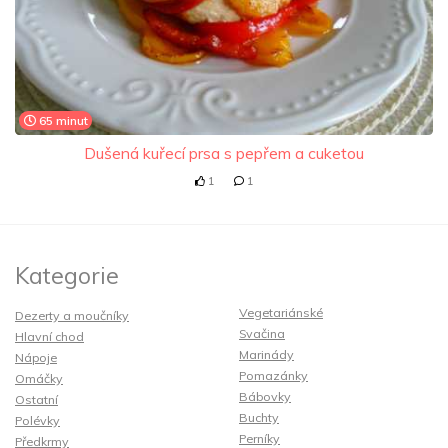
65 minut
Dušená kuřecí prsa s pepřem a cuketou
1
1
Kategorie
Vegetariánské
Dezerty a moučníky
Svačina
Hlavní chod
Marinády
Nápoje
Pomazánky
Omáčky
Bábovky
Ostatní
Buchty
Polévky
Perníky
Předkrmy