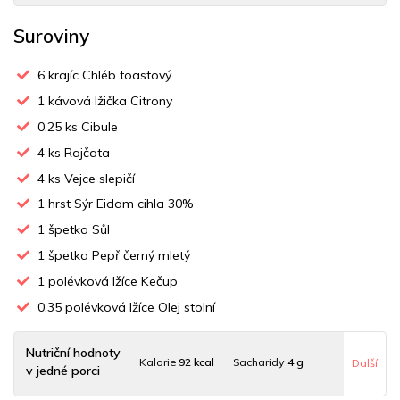
Suroviny
6
krajíc Chléb toastový
1
kávová lžička Citrony
0.25
ks Cibule
4
ks Rajčata
4
ks Vejce slepičí
1
hrst Sýr Eidam cihla 30%
1
špetka Sůl
1
špetka Pepř černý mletý
1
polévková lžíce Kečup
0.35
polévková lžíce Olej stolní
Nutriční hodnoty
Kalorie
92 kcal
Sacharidy
4 g
Další
v jedné porci