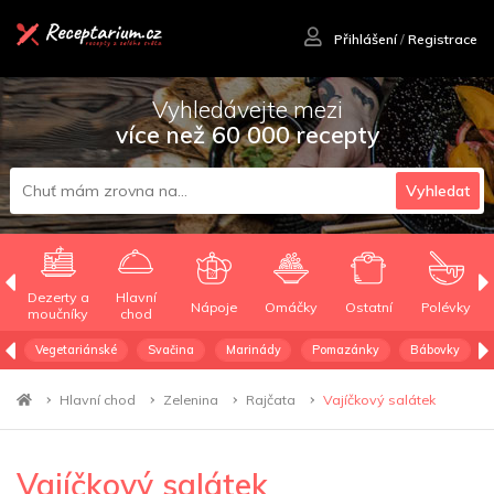
Přihlášení
/
Registrace
Vyhledávejte mezi
více než 60 000 recepty
Vyhledat
Dezerty a
Hlavní
Nápoje
Omáčky
Ostatní
Polévky
moučníky
chod
Vegetariánské
Svačina
Marinády
Pomazánky
Bábovky
Hlavní chod
Zelenina
Rajčata
Vajíčkový salátek
Vajíčkový salátek