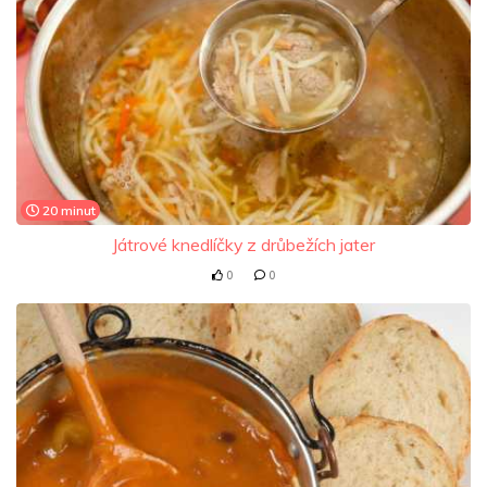
20 minut
Játrové knedlíčky z drůbežích jater
0
0