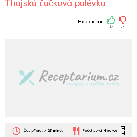
Thajská čočková polévka
Hodnocení
1x
0x
Čas přípravy:
25 minut
Počet porcí:
4
porce