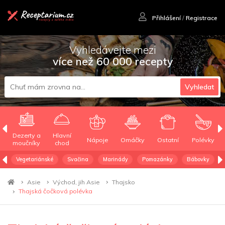
Přihlášení
/
Registrace
Vyhledávejte mezi
více než 60 000 recepty
Vyhledat
Dezerty a
Hlavní
Nápoje
Omáčky
Ostatní
Polévky
moučníky
chod
Vegetariánské
Svačina
Marinády
Pomazánky
Bábovky
Asie
Východ, jih Asie
Thajsko
Thajská čočková polévka