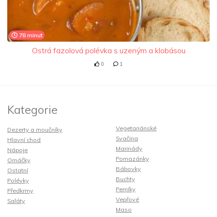
78 minut
Ostrá fazolová polévka s uzeným a klobásou
0
1
Kategorie
Vegetariánské
Dezerty a moučníky
Svačina
Hlavní chod
Marinády
Nápoje
Pomazánky
Omáčky
Bábovky
Ostatní
Buchty
Polévky
Perníky
Předkrmy
Vepřové
Saláty
Maso