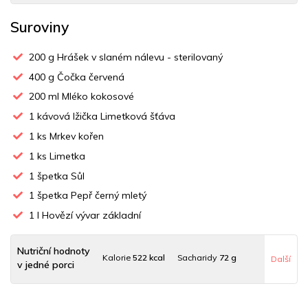
Suroviny
200
g Hrášek v slaném nálevu - sterilovaný
400
g Čočka červená
200
ml Mléko kokosové
1
kávová lžička Limetková šťáva
1
ks Mrkev kořen
1
ks Limetka
1
špetka Sůl
1
špetka Pepř černý mletý
1
l Hovězí vývar základní
Nutriční hodnoty
Kalorie
522 kcal
Sacharidy
72 g
Další
v jedné porci
Tuky
13 g
Sodík
857 mg
Bílkoviny
34 g