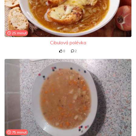
25 minut
Cibulová polévka
0
2
75 minut