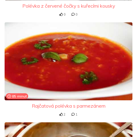
Polévka z červené čočky s kuřecími kousky
0
0
85 minut
Rajčatová polévka s parmezánem
2
1