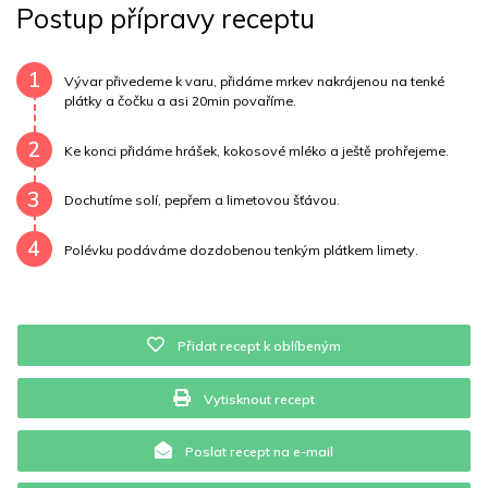
Postup přípravy receptu
Uhlovodany
69 g
Cholesterol
0 mg
Draslík
919 mg
Vláknina
28253.2 mg
1
Vývar přivedeme k varu, přidáme mrkev nakrájenou na tenké
plátky a čočku a asi 20min povaříme.
Vitamín A
28253.2 mg
Vitamín B6
0.5 mg
2
Ke konci přidáme hrášek, kokosové mléko a ještě prohřejeme.
Vitamín B12
0 mg
Vitamín C
13.8 mg
3
Dochutíme solí, pepřem a limetovou šťávou.
Vitamín E
0.1 mg
Vápník
0 mg
Železo
10.9 mg
4
Polévku podáváme dozdobenou tenkým plátkem limety.
Přidat recept k oblíbeným
Vytisknout recept
Poslat recept na e-mail