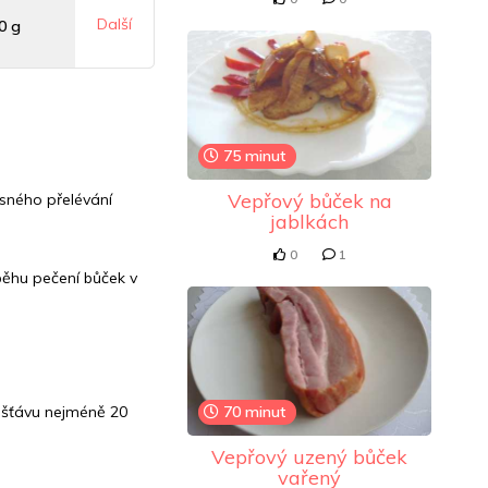
Další
0 g
mg
75 minut
7 mg
Vepřový bůček na
sného přelévání
jablkách
0
1
běhu pečení bůček v
 šťávu nejméně 20
70 minut
Vepřový uzený bůček
vařený