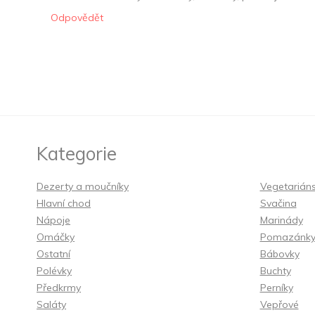
Odpovědět
Kategorie
Dezerty a moučníky
Vegetarián
Hlavní chod
Svačina
Nápoje
Marinády
Omáčky
Pomazánk
Ostatní
Bábovky
Polévky
Buchty
Předkrmy
Perníky
Saláty
Vepřové