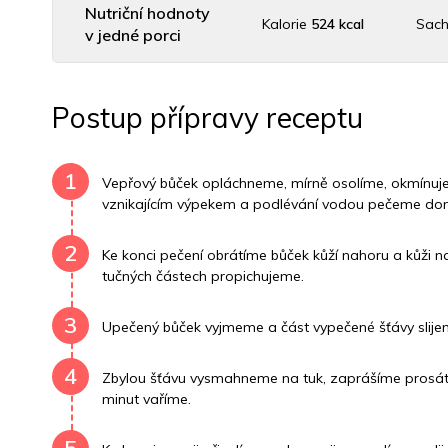
Nutriční hodnoty
Kalorie
524 kcal
Sach
v jedné porci
Uhlovodany
0 g
Cholesterol
72 mg
Dr
Postup přípravy receptu
Vitamín B6
0.1 mg
Vitamín B12
0 mg
Vitamí
1
Vepřový bůček opláchneme, mírně osolíme, okmínuje
vznikajícím výpekem a podlévání vodou pečeme do
2
Ke konci pečení obrátíme bůček kůží nahoru a kůži 
tučných částech propichujeme.
3
Upečený bůček vyjmeme a část vypečené šťávy slij
4
Zbylou šťávu vysmahneme na tuk, zaprášíme prosá
minut vaříme.
5