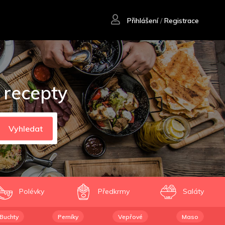
Přihlášení
/
Registrace
 recepty
Vyhledat
Polévky
Předkrmy
Saláty
Buchty
Perníky
Vepřové
Maso