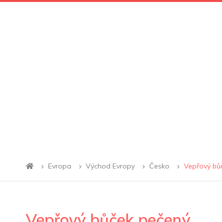
Evropa
Východ Evropy
Česko
Vepřový bů
Vepřový bůček pečený