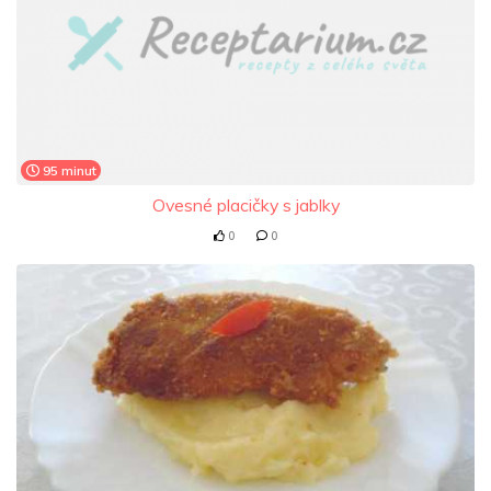
95 minut
Ovesné placičky s jablky
0
0