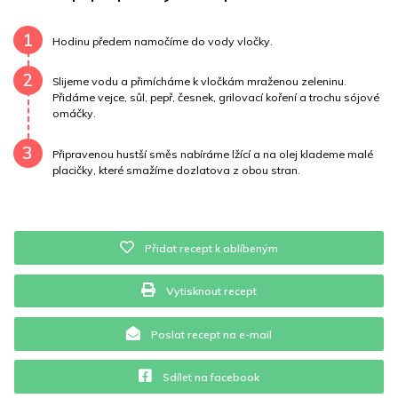
Draslík
287.9 mg
Vláknina
13817.2 mg
1
Hodinu předem namočíme do vody vločky.
Vitamín A
13817.2 mg
Vitamín B6
0.4 mg
2
Slijeme vodu a přimícháme k vločkám mraženou zeleninu.
Přidáme vejce, sůl, pepř, česnek, grilovací koření a trochu sójové
Vitamín B12
0 mg
Vitamín C
0.4 mg
omáčky.
3
Vitamín E
7.8 mg
Vápník
0 mg
Železo
32.7 mg
Připravenou hustší směs nabíráme lžící a na olej klademe malé
placičky, které smažíme dozlatova z obou stran.
Přidat recept k oblíbeným
Vytisknout recept
Poslat recept na e-mail
Sdílet na facebook