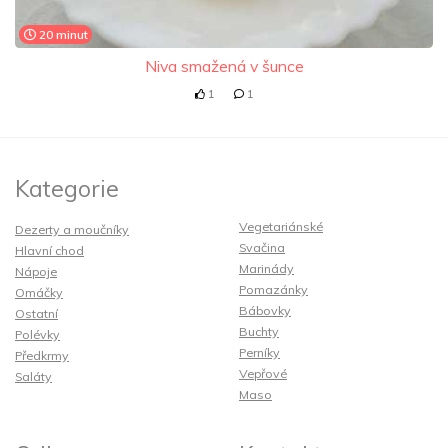
20 minut
Niva smažená v šunce
1
1
Kategorie
Vegetariánské
Dezerty a moučníky
Svačina
Hlavní chod
Marinády
Nápoje
Pomazánky
Omáčky
Bábovky
Ostatní
Buchty
Polévky
Perníky
Předkrmy
Vepřové
Saláty
Maso