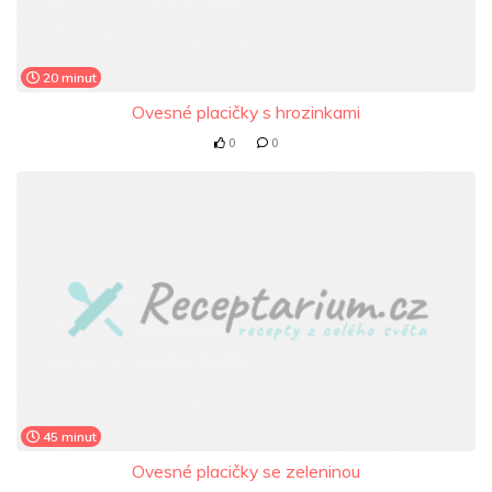
20 minut
Ovesné placičky s hrozinkami
0
0
45 minut
Ovesné placičky se zeleninou