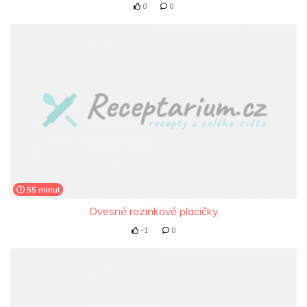
0
0
55 minut
Ovesné rozinkové placičky
-1
0