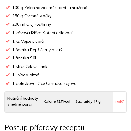
100
g Zeleninová směs jarní - mražená
250
g Ovesné vločky
200
ml Olej rostlinný
1
kávová lžička Koření grilovací
1
ks Vejce slepičí
1
špetka Pepř černý mletý
1
špetka Sůl
1
stroužek Česnek
1
l Voda pitná
1
polévková lžíce Omáčka sójová
Nutriční hodnoty
Kalorie
727 kcal
Sacharidy
47 g
Další
v jedné porci
Tuky
57 g
Sodík
98 mg
Bílkoviny
11 g
Postup přípravy receptu
Uhlovodany
44 g
Cholesterol
61.3 mg