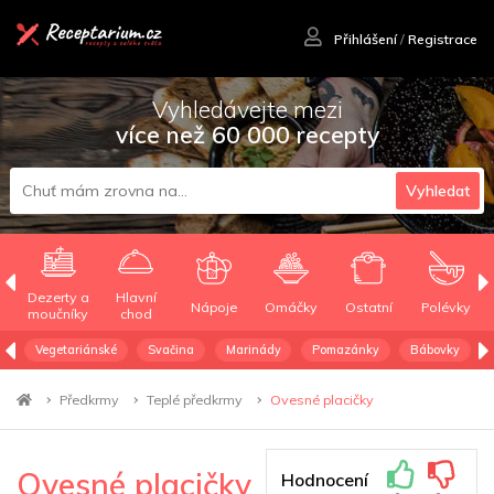
Přihlášení
/
Registrace
Vyhledávejte mezi
více než 60 000 recepty
Vyhledat
Dezerty a
Hlavní
Nápoje
Omáčky
Ostatní
Polévky
moučníky
chod
Vegetariánské
Svačina
Marinády
Pomazánky
Bábovky
Předkrmy
Teplé předkrmy
Ovesné placičky
Ovesné placičky
Hodnocení