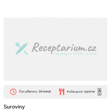
Čas přípravy:
20 minut
Počet porcí:
4
porce
Suroviny