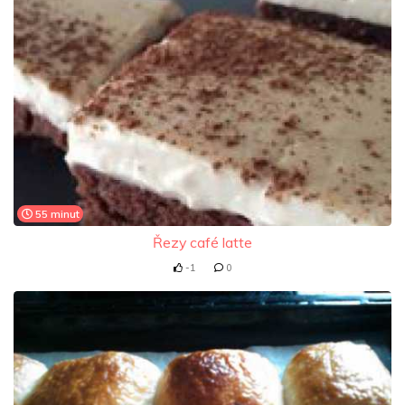
55 minut
Řezy café latte
-1
0