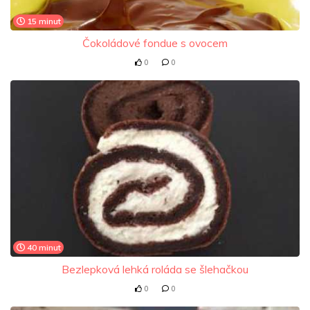
15 minut
Čokoládové fondue s ovocem
0
0
40 minut
Bezlepková lehká roláda se šlehačkou
0
0