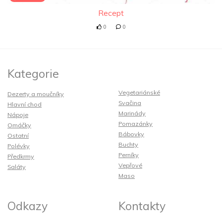
Recept
0
0
Kategorie
Vegetariánské
Dezerty a moučníky
Svačina
Hlavní chod
Marinády
Nápoje
Pomazánky
Omáčky
Bábovky
Ostatní
Buchty
Polévky
Perníky
Předkrmy
Vepřové
Saláty
Maso
Odkazy
Kontakty