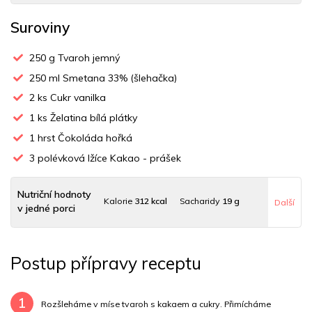
Suroviny
250
g Tvaroh jemný
250
ml Smetana 33% (šlehačka)
2
ks Cukr vanilka
1
ks Želatina bílá plátky
1
hrst Čokoláda hořká
3
polévková lžíce Kakao - prášek
Nutriční hodnoty
Kalorie
312 kcal
Sacharidy
19 g
Další
v jedné porci
Tuky
18 g
Sodík
18 mg
Bílkoviny
9 g
Postup přípravy receptu
Uhlovodany
16 g
Cholesterol
46.5 mg
Draslík
84.9 mg
Vláknina
2826.7 mg
1
Rozšleháme v míse tvaroh s kakaem a cukry. Přimícháme