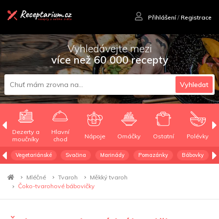
Přihlášení
/
Registrace
Vyhledávejte mezi
více než 60 000 recepty
Vyhledat
Dezerty a
Hlavní
Nápoje
Omáčky
Ostatní
Polévky
moučníky
chod
Vegetariánské
Svačina
Marinády
Pomazánky
Bábovky
Mléčné
Tvaroh
Měkký tvaroh
Čoko-tvarohové bábovičky