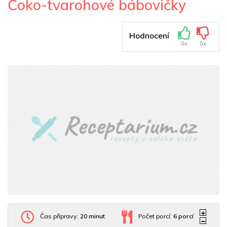
Čoko-tvarohové bábovičky
Hodnocení
0x
0x
Čas přípravy:
20 minut
Počet porcí:
6
porcí