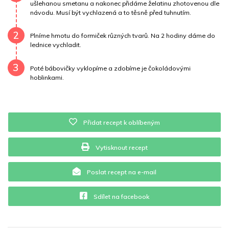
ušlehanou smetanu a nakonec přidáme želatinu zhotovenou dle
návodu. Musí být vychlazená a to těsně před tuhnutím.
Vitamín A
2826.7 mg
Vitamín B6
0 mg
2
Vitamín B12
0 mg
Vitamín C
0 mg
Vitamín E
0 mg
Plníme hmotu do formiček různých tvarů. Na 2 hodiny dáme do
lednice vychladit.
Vápník
0 mg
Železo
1.1 mg
3
Poté bábovičky vyklopíme a zdobíme je čokoládovými
hoblinkami.
Přidat recept k oblíbeným
Vytisknout recept
Poslat recept na e-mail
Sdílet na facebook