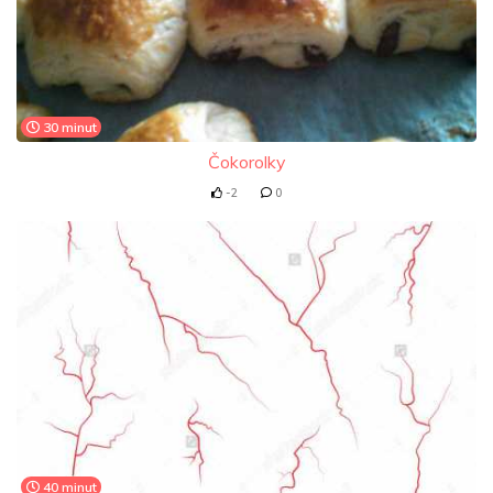
30 minut
Čokorolky
-2
0
40 minut