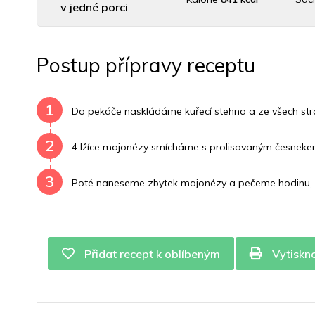
v jedné porci
Uhlovodany
1 g
Cholesterol
212.5 mg
Postup přípravy receptu
Vitamín B6
1 mg
Vitamín B12
0 mg
Vitamín
1
Do pekáče naskládáme kuřecí stehna a ze všech stra
2
4 lžíce majonézy smícháme s prolisovaným česnekem
3
Poté naneseme zbytek majonézy a pečeme hodinu, 
Přidat recept k oblíbeným
Vytiskn