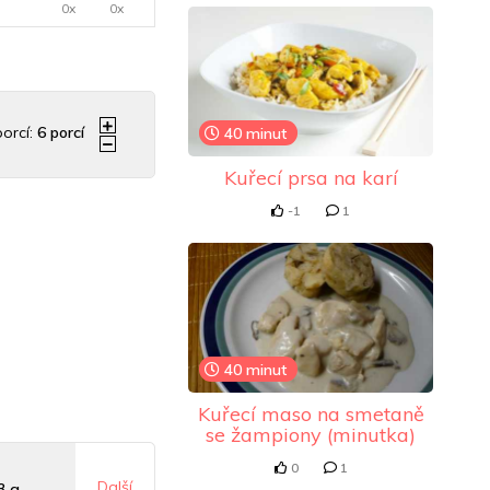
0x
0x
orcí:
6
porcí
40 minut
Kuřecí prsa na karí
-1
1
40 minut
Kuřecí maso na smetaně
se žampiony (minutka)
0
1
Další
3 g