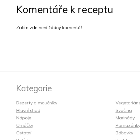
Komentáře k receptu
Zatím zde není žádný komentář
Kategorie
Dezerty a moučníky
Vegetarián
Hlavní chod
Svačina
Nápoje
Marinády
Omáčky
Pomazánk
Ostatní
Bábovky