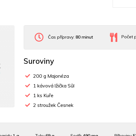
Čas přípravy:
80 minut
Počet p
Suroviny
200
g Majonéza
1
kávová lžička Sůl
1
ks Kuře
2
stroužek Česnek
haridy
1 g
Tuky
69 g
Sodík
490 mg
Bílkoviny
5