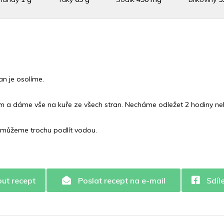
Draslík
546.9 mg
Vláknina
70 mg
Vitamín A
70 
 C
5.1 mg
Vitamín E
4.8 mg
Vápník
0 mg
Železo
2.
n je osolíme.
 a dáme vše na kuře ze všech stran. Necháme odležet 2 hodiny ne
můžeme trochu podlít vodou.
out recept
Poslat recept na e-mail
Sdíl