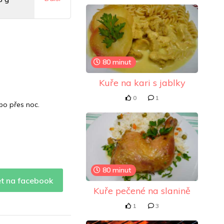
mg
80 minut
7 mg
Kuře na kari s jablky
0
1
bo přes noc.
80 minut
et na facebook
Kuře pečené na slanině
1
3