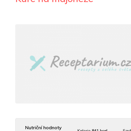
Nutriční hodnoty
Kalorie
841 kcal
Sac