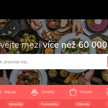
vejte mezi
více než 60 000
Nápoje
Omáčky
Ostatní
Marinády
Pomazánky
Bábovky