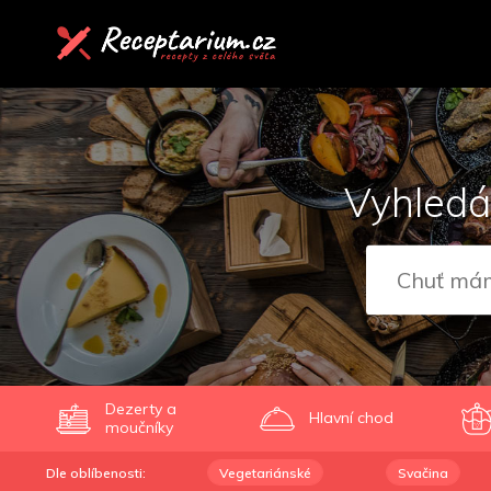
Vyhledá
Dezerty a
Hlavní chod
moučníky
Dle oblíbenosti:
Vegetariánské
Svačina