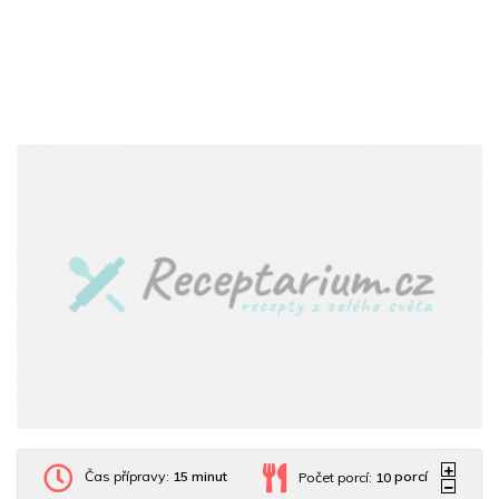
Čas přípravy:
15 minut
Počet porcí:
10
porcí