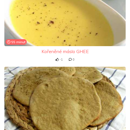
55 minut
Kořeněné máslo GHEE
-1
0