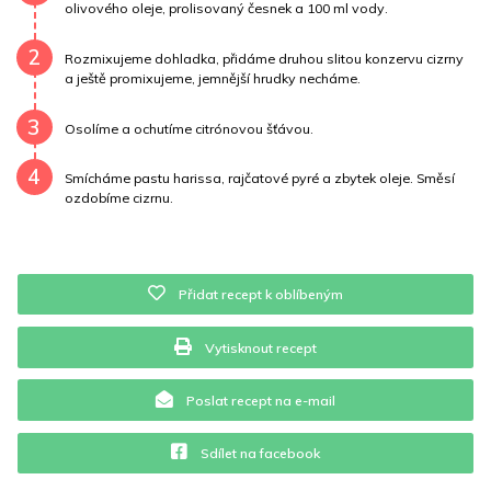
olivového oleje, prolisovaný česnek a 100 ml vody.
Vitamín A
27863.4 mg
Vitamín B6
0.4 mg
2
Rozmixujeme dohladka, přidáme druhou slitou konzervu cizrny
Vitamín B12
0 mg
Vitamín C
3.5 mg
a ještě promixujeme, jemnější hrudky necháme.
3
Vitamín E
0.7 mg
Vápník
0 mg
Železo
5 mg
Osolíme a ochutíme citrónovou šťávou.
4
Smícháme pastu harissa, rajčatové pyré a zbytek oleje. Směsí
ozdobíme cizrnu.
Přidat recept k oblíbeným
Vytisknout recept
Poslat recept na e-mail
Sdílet na facebook