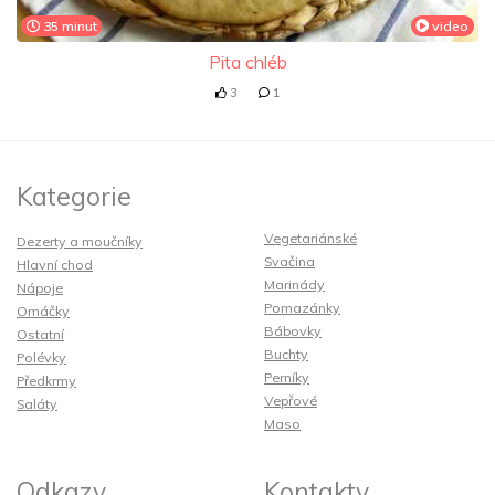
35 minut
video
Pita chléb
3
1
Kategorie
Vegetariánské
Dezerty a moučníky
Svačina
Hlavní chod
Marinády
Nápoje
Pomazánky
Omáčky
Bábovky
Ostatní
Buchty
Polévky
Perníky
Předkrmy
Vepřové
Saláty
Maso
Odkazy
Kontakty