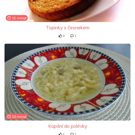
15 minut
Topinky s česnekem
0
1
10 minut
Kapání do polévky
1
1