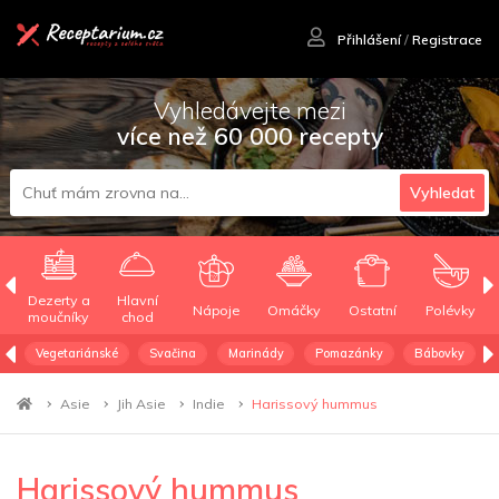
Přihlášení
/
Registrace
Vyhledávejte mezi
více než 60 000 recepty
Vyhledat
Dezerty a
Hlavní
Nápoje
Omáčky
Ostatní
Polévky
moučníky
chod
Vegetariánské
Svačina
Marinády
Pomazánky
Bábovky
Asie
Jih Asie
Indie
Harissový hummus
Harissový hummus