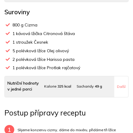
Suroviny
800
g Cizrna
1
kávová lžička Citronová šťáva
1
stroužek Česnek
5
polévková lžíce Olej olivový
2
polévková lžíce Harissa pasta
1
polévková lžíce Protlak rajčatový
Nutriční hodnoty
Kalorie
325 kcal
Sacharidy
49 g
Další
v jedné porci
Tuky
8 g
Sodík
19 mg
Bílkoviny
16 g
Postup přípravy receptu
Uhlovodany
49 g
Cholesterol
0 mg
Draslík
702.4 mg
Vláknina
27863.4 mg
1
Slijeme konzervu cizrny, dáme do mixéru, přidáme tři lžíce