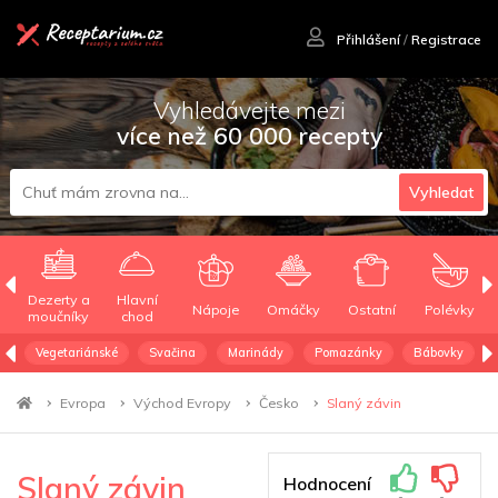
Přihlášení
/
Registrace
Vyhledávejte mezi
více než 60 000 recepty
Vyhledat
Dezerty a
Hlavní
Nápoje
Omáčky
Ostatní
Polévky
moučníky
chod
Vegetariánské
Svačina
Marinády
Pomazánky
Bábovky
Evropa
Východ Evropy
Česko
Slaný závin
Slaný závin
Hodnocení