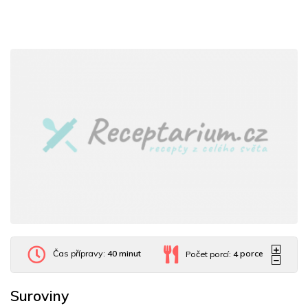
Čas přípravy:
40 minut
Počet porcí:
4
porce
Suroviny