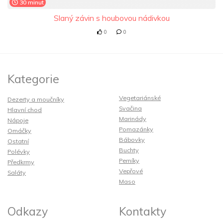
30 minut
Slaný závin s houbovou nádivkou
0
0
Kategorie
Vegetariánské
Dezerty a moučníky
Svačina
Hlavní chod
Marinády
Nápoje
Pomazánky
Omáčky
Bábovky
Ostatní
Buchty
Polévky
Perníky
Předkrmy
Vepřové
Saláty
Maso
Odkazy
Kontakty