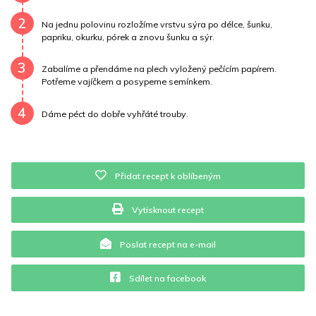
Vitamín A
10560 mg
Vitamín B6
0.3 mg
2
Na jednu polovinu rozložíme vrstvu sýra po délce, šunku,
papriku, okurku, pórek a znovu šunku a sýr.
Vitamín B12
0 mg
Vitamín C
42.7 mg
3
Zabalíme a přendáme na plech vyložený pečícím papírem.
Vitamín E
0.3 mg
Vápník
0 mg
Železo
5.3 mg
Potřeme vajíčkem a posypeme semínkem.
4
Dáme péct do dobře vyhřáté trouby.
Přidat recept k oblíbeným
Vytisknout recept
Poslat recept na e-mail
Sdílet na facebook