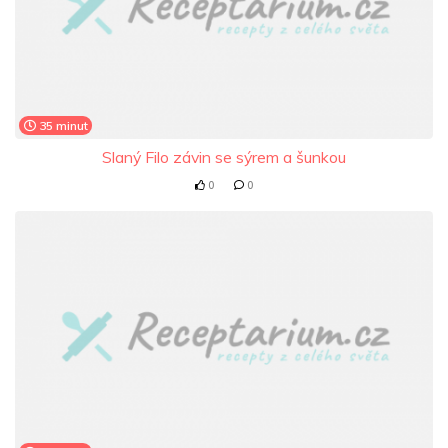
35 minut
Slaný Filo závin se sýrem a šunkou
0
0