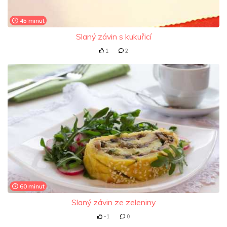
45 minut
Slaný závin s kukuřicí
1
2
60 minut
Slaný závin ze zeleniny
-1
0