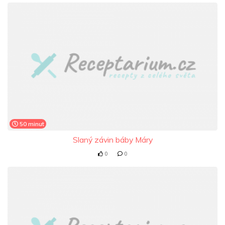
50 minut
Slaný závin báby Máry
0
0