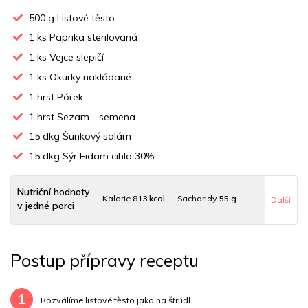
500
g Listové těsto
1
ks Paprika sterilovaná
1
ks Vejce slepičí
1
ks Okurky nakládané
1
hrst Pórek
1
hrst Sezam - semena
15
dkg Šunkový salám
15
dkg Sýr Eidam cihla 30%
Nutriční hodnoty
Kalorie
813 kcal
Sacharidy
55 g
Další
v jedné porci
Tuky
54 g
Sodík
2248 mg
Bílkoviny
30 g
Postup přípravy receptu
Uhlovodany
9 g
Cholesterol
98.8 mg
Draslík
231.5 mg
Vláknina
10560 mg
1
Rozválíme listové těsto jako na štrúdl.