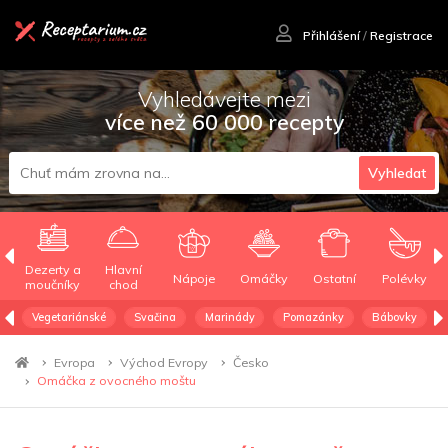
Přihlášení
/
Registrace
Vyhledávejte mezi
více než 60 000 recepty
Vyhledat
Dezerty a
Hlavní
Nápoje
Omáčky
Ostatní
Polévky
moučníky
chod
Vegetariánské
Svačina
Marinády
Pomazánky
Bábovky
Evropa
Východ Evropy
Česko
Omáčka z ovocného moštu