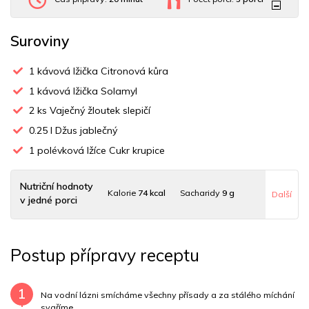
Suroviny
1
kávová lžička Citronová kůra
1
kávová lžička Solamyl
2
ks Vaječný žloutek slepičí
0.25
l Džus jablečný
1
polévková lžíce Cukr krupice
Nutriční hodnoty
Kalorie
74 kcal
Sacharidy
9 g
Další
v jedné porci
Tuky
3 g
Sodík
8 mg
Bílkoviny
2 g
Postup přípravy receptu
Uhlovodany
9 g
Cholesterol
148.1 mg
Draslík
64.6 mg
Vláknina
327.2 mg
1
Na vodní lázni smícháme všechny přísady a za stálého míchání
svaříme.