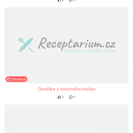
20 minut
Omáčka z ovocného moštu
0
0