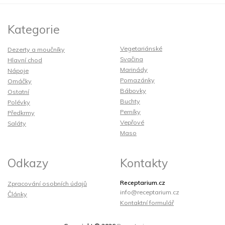
Kategorie
Vegetariánské
Dezerty a moučníky
Svačina
Hlavní chod
Marinády
Nápoje
Pomazánky
Omáčky
Bábovky
Ostatní
Buchty
Polévky
Perníky
Předkrmy
Vepřové
Saláty
Maso
Odkazy
Kontakty
Receptarium.cz
Zpracování osobních údajů
info@receptarium.cz
Články
Kontaktní formulář