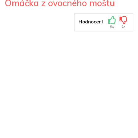
Omáčka z ovocného moštu
Hodnocení
0x
1x