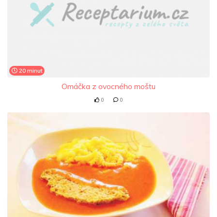
20 minut
Omáčka z ovocného moštu
0
0