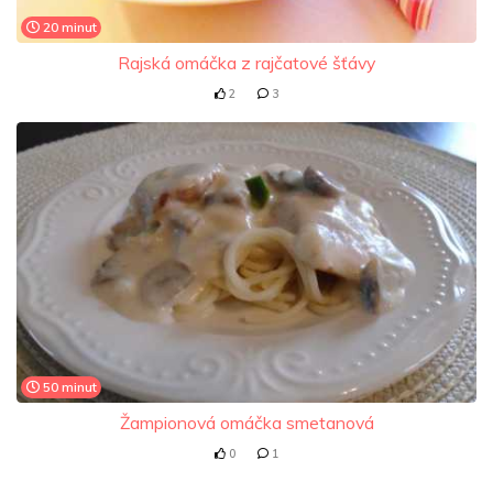
20 minut
Rajská omáčka z rajčatové šťávy
2
3
50 minut
Žampionová omáčka smetanová
0
1