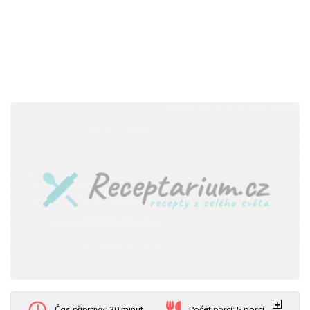
Čas přípravy:
20 minut
Počet porcí:
5
porcí