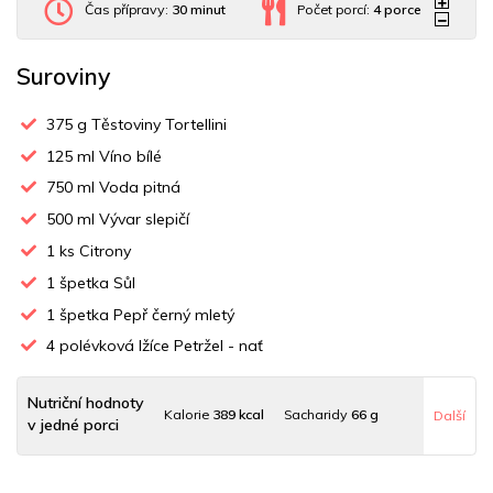
Čas přípravy:
30 minut
Počet porcí:
4
porce
Suroviny
375
g Těstoviny Tortellini
125
ml Víno bílé
750
ml Voda pitná
500
ml Vývar slepičí
1
ks Citrony
1
špetka Sůl
1
špetka Pepř černý mletý
4
polévková lžíce Petržel - nať
Nutriční hodnoty
Kalorie
389 kcal
Sacharidy
66 g
Další
v jedné porci
Tuky
6 g
Sodík
1138 mg
Bílkoviny
12 g