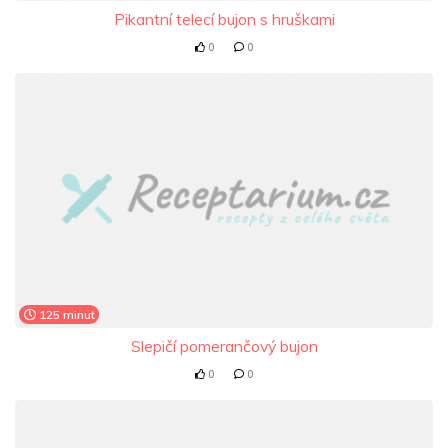
Pikantní telecí bujon s hruškami
0
0
125 minut
Slepičí pomerančový bujon
0
0