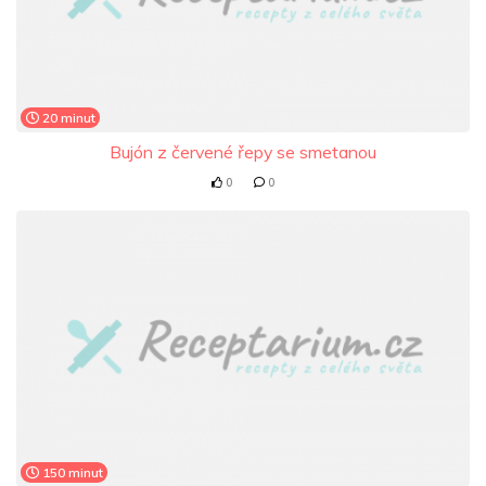
20 minut
Bujón z červené řepy se smetanou
0
0
150 minut