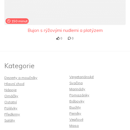
150 minut
Bujon s rýžovými nudlemi a platýzem
0
0
Kategorie
Vegetariánské
Dezerty a moučníky
Svačina
Hlavní chod
Marinády
Nápoje
Pomazánky
Omáčky
Bábovky
Ostatní
Buchty
Polévky
Perníky
Předkrmy
Vepřové
Saláty
Maso