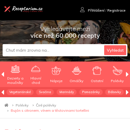
Přihlášení
/
Registrace
Vyhledávejte mezi
více než 60 000 recepty
Vyhledat
Dezerty a
Hlavní
Nápoje
Omáčky
Ostatní
Polévky
moučníky
chod
Vegetariánské
Svačina
Marinády
Pomazánky
Bábovky
Polévky
Čiré polévky
Bujón s citronem, vínem a těstovinami tortellini