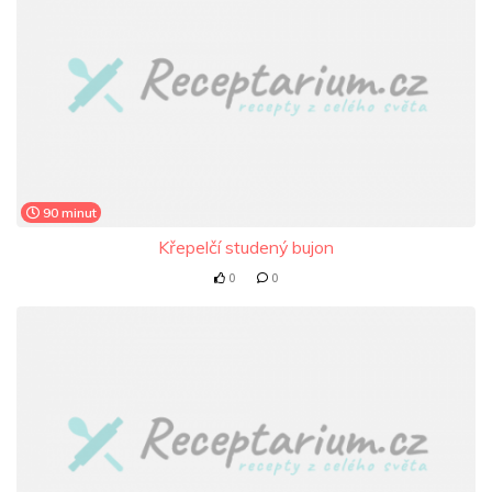
90 minut
Křepelčí studený bujon
0
0