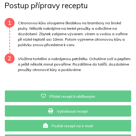
Postup přípravy receptu
Uhlovodany
66 g
Cholesterol
0 mg
Draslík
92 mg
Vláknina
8538.3 mg
Vitamín A
8538.3 mg
1
Citronovou kůru oloupeme škrabkou na brambory na široké
pruhy. Několik nakrájíme na tenké proužky a odložíme na
dozdobení. Zbytek zalijeme vývarem, vínem a vodou a vaříme
Vitamín B6
0 mg
Vitamín B12
0 mg
při nízké teplotě asi 10min. Potom vyjmeme citronovou kůru a
polévku znovu přivedeme k varu.
Vitamín C
26.7 mg
Vitamín E
0 mg
Vápník
0 mg
2
Vložíme tortellini a nakrájenou petrželku. Ochutíme solí a pepřem
Železo
0.5 mg
a ještě několik minut povaříme. Rozdělíme do talířů, dozdobíme
proužky citronové kůry a podáváme.
Přidat recept k oblíbeným
Vytisknout recept
Poslat recept na e-mail