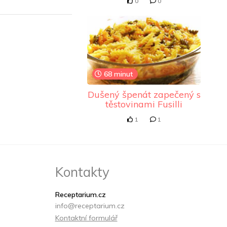
0
0
68 minut
Dušený špenát zapečený s
těstovinami Fusilli
1
1
Kontakty
Receptarium.cz
info@receptarium.cz
Kontaktní formulář