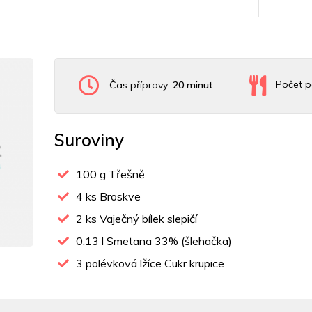
Čas přípravy:
20 minut
Počet p
Suroviny
100
g Třešně
4
ks Broskve
2
ks Vaječný bílek slepičí
0.13
l Smetana 33% (šlehačka)
3
polévková lžíce Cukr krupice