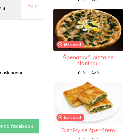
Další
5 g
mg
60 minut
mg
Špenátová pizza se
slaninou
a ušlehanou
0
0
55 minut
et na facebook
Rizolky se špenátem