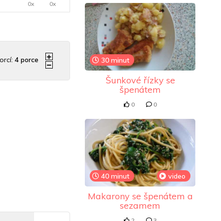
0x
0x
orcí:
4
porce
30 minut
Šunkové řízky se
špenátem
0
0
40 minut
video
Makarony se špenátem a
sezamem
2
3