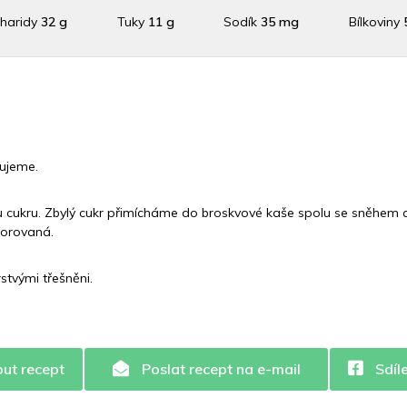
haridy
32 g
Tuky
11 g
Sodík
35 mg
Bílkoviny
Draslík
411.3 mg
Vláknina
5950 mg
Vitamín A
5950 
Vitamín C
431.3 mg
Vitamín E
1.3 mg
Vápník
0 
ujeme.
Železo
0.6 mg
u cukru. Zbylý cukr přimícháme do broskvové kaše spolu se sněhem 
morovaná.
tvými třešněni.
out recept
Poslat recept na e-mail
Sdíl