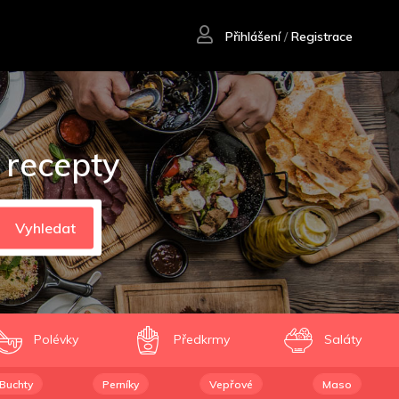
Přihlášení
/
Registrace
 recepty
Vyhledat
Polévky
Předkrmy
Saláty
Buchty
Perníky
Vepřové
Maso