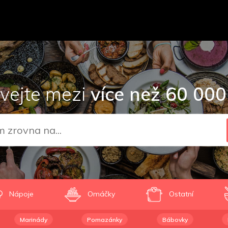
vejte mezi
více než 60 000
Nápoje
Omáčky
Ostatní
Marinády
Pomazánky
Bábovky