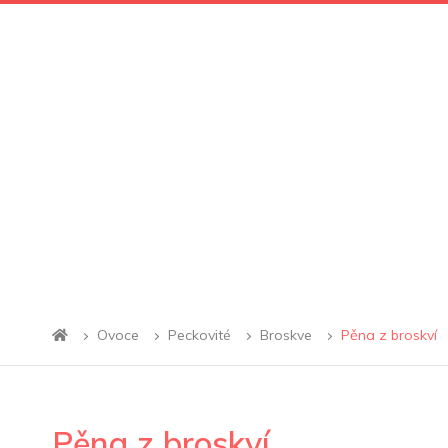
Ovoce
Peckovité
Broskve
Pěna z broskví
Pěna z broskví