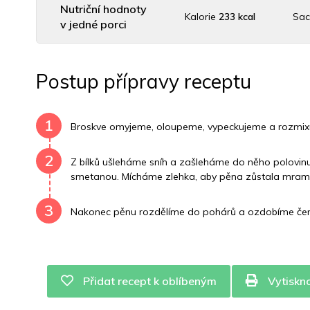
Nutriční hodnoty
Kalorie
233 kcal
Sac
v jedné porci
Uhlovodany
30 g
Cholesterol
34.4 mg
Postup přípravy receptu
Vitamín B6
0.1 mg
Vitamín B12
0 mg
1
Broskve omyjeme, oloupeme, vypeckujeme a rozmix
2
Z bílků ušleháme sníh a zašleháme do něho polovin
smetanou. Mícháme zlehka, aby pěna zůstala mra
3
Nakonec pěnu rozdělíme do pohárů a ozdobíme čers
Přidat recept k oblíbeným
Vytiskn