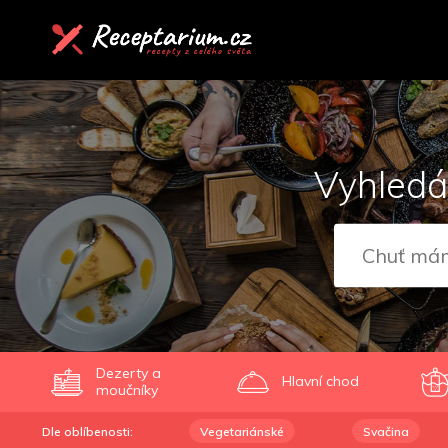
Vyhledá
Dezerty a
Hlavní chod
moučníky
Dle oblíbenosti:
Vegetariánské
Svačina