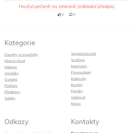
Hovězí pečeně na zelenině (základní předpis)
0
0
Kategorie
Vegetariánské
Dezerty a moučníky
Svačina
Hlavní chod
Marinády
Nápoje
Pomazánky
Omáčky
Bábovky
Ostatní
Buchty
Polévky
Perníky
Předkrmy
Vepřové
Saláty
Maso
Odkazy
Kontakty