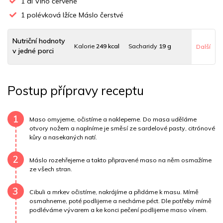
1
dl Víno červené
1
polévková lžíce Máslo čerstvé
Nutriční hodnoty
Kalorie
249 kcal
Sacharidy
19 g
Další
v jedné porci
Tuky
8 g
Sodík
271 mg
Bílkoviny
27 g
Postup přípravy receptu
Uhlovodany
17 g
Cholesterol
65.6 mg
Draslík
355.2 mg
Vláknina
14056.7 mg
1
Maso omyjeme, očistíme a naklepeme. Do masa uděláme
otvory nožem a naplníme je směsí ze sardelové pasty, citrónové
kůry a nasekaných natí.
Vitamín A
14056.7 mg
Vitamín B6
0.1 mg
2
Vitamín B12
0 mg
Vitamín C
7.6 mg
Máslo rozehřejeme a takto připravené maso na něm osmažíme
ze všech stran.
Vitamín E
0.4 mg
Vápník
0 mg
Železo
12.6 mg
3
Cibuli a mrkev očistíme, nakrájíme a přidáme k masu. Mírně
osmahneme, poté podlijeme a necháme péct. Dle potřeby mírně
podléváme vývarem a ke konci pečení podlijeme maso vínem.