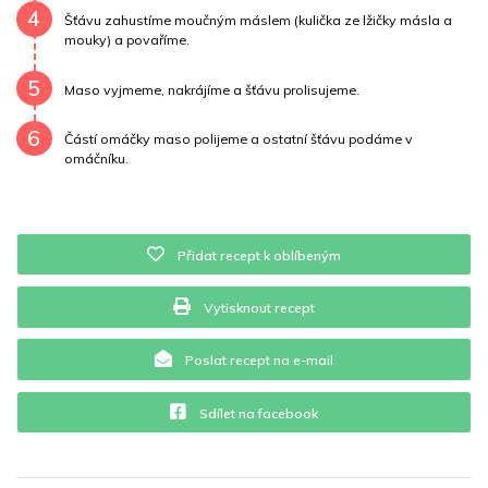
4
Šťávu zahustíme moučným máslem (kulička ze lžičky másla a
mouky) a povaříme.
5
Maso vyjmeme, nakrájíme a šťávu prolisujeme.
6
Částí omáčky maso polijeme a ostatní šťávu podáme v
omáčníku.
Přidat recept k oblíbeným
Vytisknout recept
Poslat recept na e-mail
Sdílet na facebook