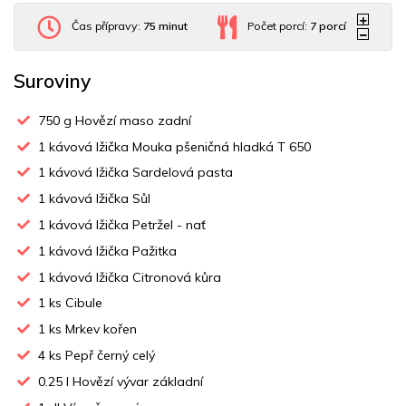
Čas přípravy:
75 minut
Počet porcí:
7
porcí
Suroviny
750
g Hovězí maso zadní
1
kávová lžička Mouka pšeničná hladká T 650
1
kávová lžička Sardelová pasta
1
kávová lžička Sůl
1
kávová lžička Petržel - nať
1
kávová lžička Pažitka
1
kávová lžička Citronová kůra
1
ks Cibule
1
ks Mrkev kořen
4
ks Pepř černý celý
0.25
l Hovězí vývar základní