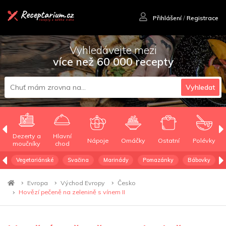
Přihlášení
/
Registrace
Vyhledávejte mezi
více než 60 000 recepty
Vyhledat
Dezerty a
Hlavní
Nápoje
Omáčky
Ostatní
Polévky
moučníky
chod
Vegetariánské
Svačina
Marinády
Pomazánky
Bábovky
Evropa
Východ Evropy
Česko
Hovězí pečeně na zelenině s vínem II