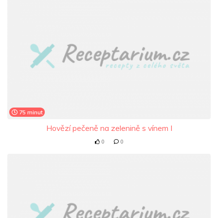
75 minut
Hovězí pečeně na zelenině s vínem I
0
0