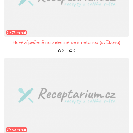
75 minut
Hovězí pečeně na zelenině se smetanou (svíčková)
0
0
60 minut