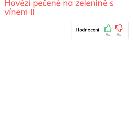
Hovězí pečeně na zelenině s
vínem II
Hodnocení
0x
0x