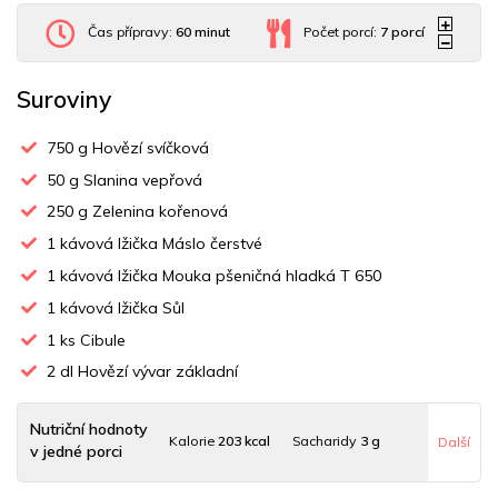
Čas přípravy:
60 minut
Počet porcí:
7
porcí
Suroviny
750
g Hovězí svíčková
50
g Slanina vepřová
250
g Zelenina kořenová
1
kávová lžička Máslo čerstvé
1
kávová lžička Mouka pšeničná hladká T 650
1
kávová lžička Sůl
1
ks Cibule
2
dl Hovězí vývar základní
Nutriční hodnoty
Kalorie
203 kcal
Sacharidy
3 g
Další
v jedné porci