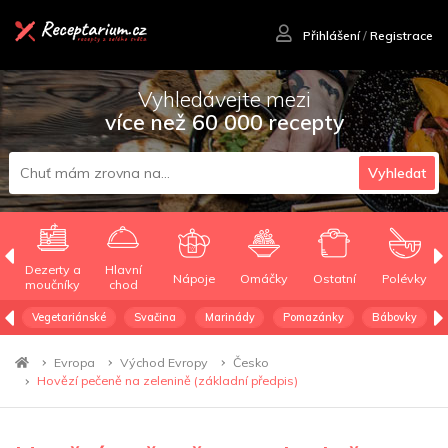
Přihlášení
/
Registrace
Vyhledávejte mezi
více než 60 000 recepty
Vyhledat
Dezerty a
Hlavní
Nápoje
Omáčky
Ostatní
Polévky
moučníky
chod
Vegetariánské
Svačina
Marinády
Pomazánky
Bábovky
Evropa
Východ Evropy
Česko
Hovězí pečeně na zelenině (základní předpis)