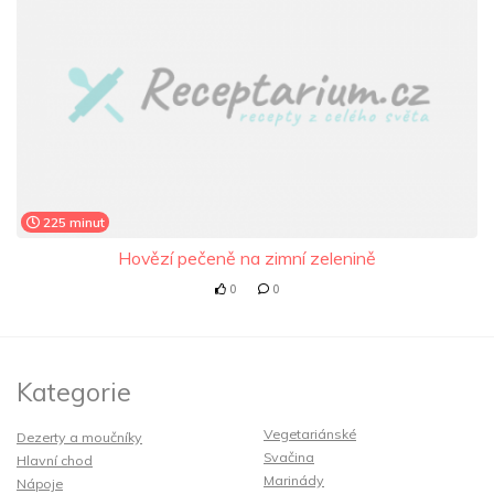
225 minut
Hovězí pečeně na zimní zelenině
0
0
Kategorie
Vegetariánské
Dezerty a moučníky
Svačina
Hlavní chod
Marinády
Nápoje