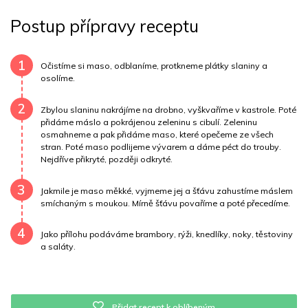
Tuky
5 g
Sodík
306 mg
Bílkoviny
26 g
Postup přípravy receptu
Uhlovodany
3 g
Cholesterol
51.7 mg
Draslík
428 mg
Vláknina
1923.3 mg
1
Očistíme si maso, odblaníme, protkneme plátky slaniny a
osolíme.
Vitamín A
1923.3 mg
Vitamín B6
0.7 mg
2
Zbylou slaninu nakrájíme na drobno, vyškvaříme v kastrole. Poté
Vitamín B12
0 mg
Vitamín C
1.2 mg
přidáme máslo a pokrájenou zeleninu s cibulí. Zeleninu
osmahneme a pak přidáme maso, které opečeme ze všech
stran. Poté maso podlijeme vývarem a dáme péct do trouby.
Vitamín E
0.4 mg
Vápník
0 mg
Železo
3.6 mg
Nejdříve přikryté, později odkryté.
3
Jakmile je maso měkké, vyjmeme jej a šťávu zahustíme máslem
smíchaným s moukou. Mírně šťávu povaříme a poté přecedíme.
4
Jako přílohu podáváme brambory, rýži, knedlíky, noky, těstoviny
a saláty.
Přidat recept k oblíbeným