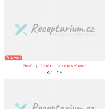
75 minut
Hovězí pečeně na zelenině s vínem I
0
0