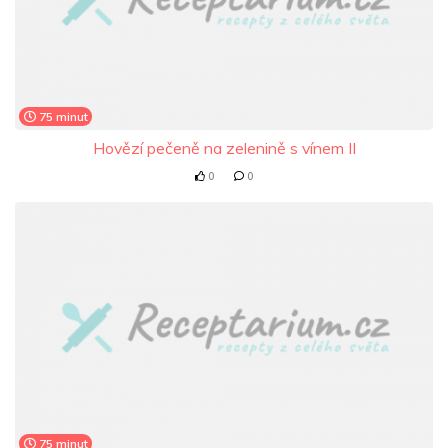
75 minut
Hovězí pečeně na zelenině s vínem II
0
0
75 minut