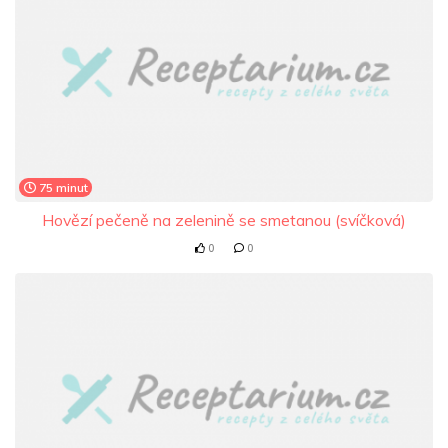
75 minut
Hovězí pečeně na zelenině se smetanou (svíčková)
0
0