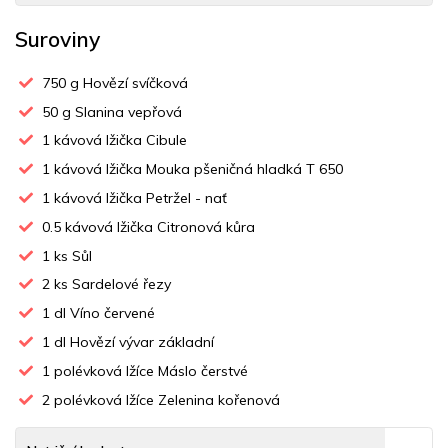
Suroviny
750
g Hovězí svíčková
50
g Slanina vepřová
1
kávová lžička Cibule
1
kávová lžička Mouka pšeničná hladká T 650
1
kávová lžička Petržel - nať
0.5
kávová lžička Citronová kůra
1
ks Sůl
2
ks Sardelové řezy
1
dl Víno červené
1
dl Hovězí vývar základní
1
polévková lžíce Máslo čerstvé
2
polévková lžíce Zelenina kořenová