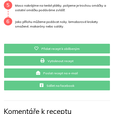
5
Maso nakrájíme na tenké plátky, polijeme je trochou omáčky a
ostatní omáčku podáváme zvlášť.
6
Jako přílohu můžeme podávat noky, brmaborové krokety
smažené, makaróny nebo saláty.
Přidat recept k oblíbeným
Vytisknout recept
Poslat recept na e-mail
Sdílet na facebook
Komentáře k receptu