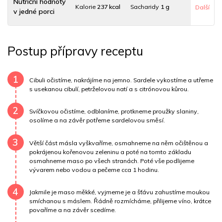
Nutriční hodnoty
Kalorie
237 kcal
Sacharidy
1 g
Další
v jedné porci
Tuky
7 g
Sodík
55998 mg
Bílkoviny
29 g
Postup přípravy receptu
Uhlovodany
1 g
Cholesterol
64.2 mg
Draslík
500.9 mg
Vláknina
324.5 mg
1
Cibuli očistíme, nakrájíme na jemno. Sardele vykostíme a utřeme
s usekanou cibulí, petrželovou natí a s citrónovou kůrou.
Vitamín A
324.5 mg
Vitamín B6
0.7 mg
2
Svíčkovou očistíme, odblaníme, protkneme proužky slaniny,
Vitamín B12
0 mg
Vitamín C
0.9 mg
osolíme a na závěr potřeme sardelovou směsí.
3
Vitamín E
0.8 mg
Vápník
0 mg
Železo
6.1 mg
Větší část másla vyškvaříme, osmahneme na něm očištěnou a
pokrájenou kořenovou zeleninu a poté na tomto základu
osmahneme maso po všech stranách. Poté vše podlijeme
vývarem nebo vodou a pečeme cca 1 hodinu.
4
Jakmile je maso měkké, vyjmeme je a šťávu zahustíme moukou
smíchanou s máslem. Řádně rozmícháme, přilijeme víno, krátce
povaříme a na závěr scedíme.