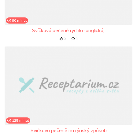
90 minut
Svíčková pečeně rychlá (anglická)
0
0
125 minut
Svíčková pečeně na rýnský způsob