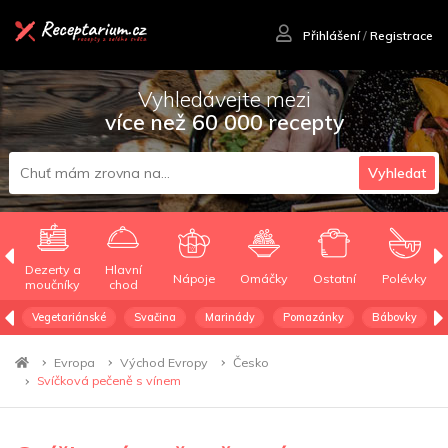
Přihlášení
/
Registrace
Vyhledávejte mezi
více než 60 000 recepty
Vyhledat
Dezerty a
Hlavní
Nápoje
Omáčky
Ostatní
Polévky
moučníky
chod
Vegetariánské
Svačina
Marinády
Pomazánky
Bábovky
Evropa
Východ Evropy
Česko
Svíčková pečeně s vínem