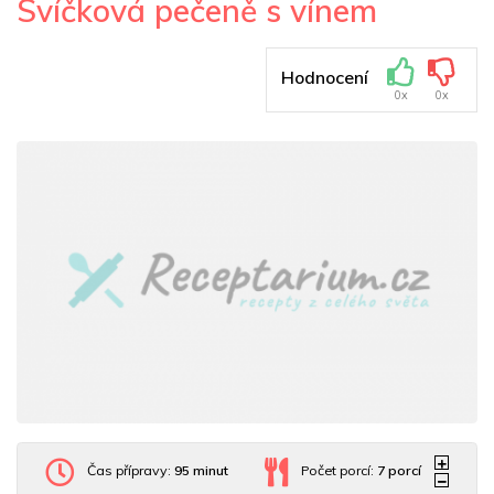
Svíčková pečeně s vínem
Hodnocení
0x
0x
Čas přípravy:
95 minut
Počet porcí:
7
porcí