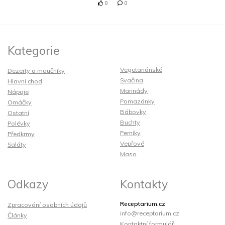
0
0
Kategorie
Vegetariánské
Dezerty a moučníky
Svačina
Hlavní chod
Marinády
Nápoje
Pomazánky
Omáčky
Bábovky
Ostatní
Buchty
Polévky
Perníky
Předkrmy
Vepřové
Saláty
Maso
Odkazy
Kontakty
Receptarium.cz
Zpracování osobních údajů
info@receptarium.cz
Články
Kontaktní formulář