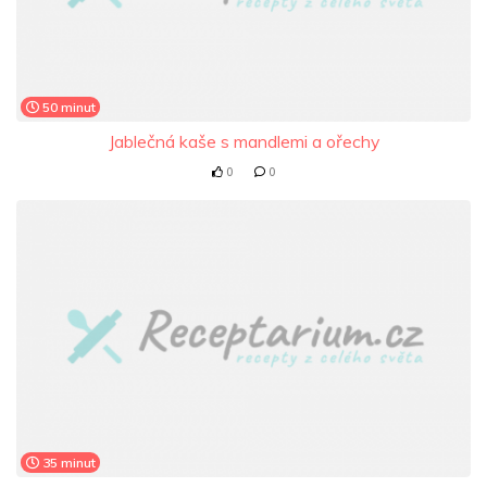
50 minut
Jablečná kaše s mandlemi a ořechy
0
0
35 minut