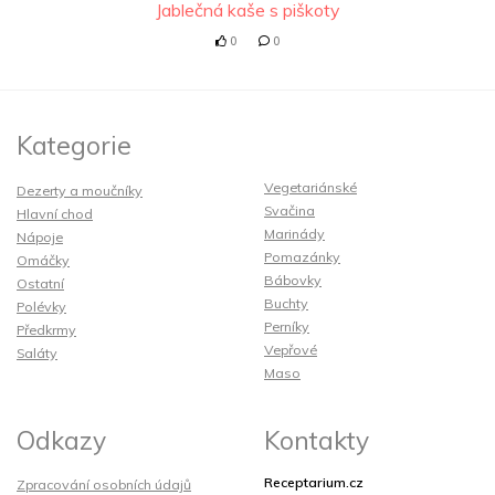
Jablečná kaše s piškoty
0
0
Kategorie
Vegetariánské
Dezerty a moučníky
Svačina
Hlavní chod
Marinády
Nápoje
Pomazánky
Omáčky
Bábovky
Ostatní
Buchty
Polévky
Perníky
Předkrmy
Vepřové
Saláty
Maso
Odkazy
Kontakty
Receptarium.cz
Zpracování osobních údajů