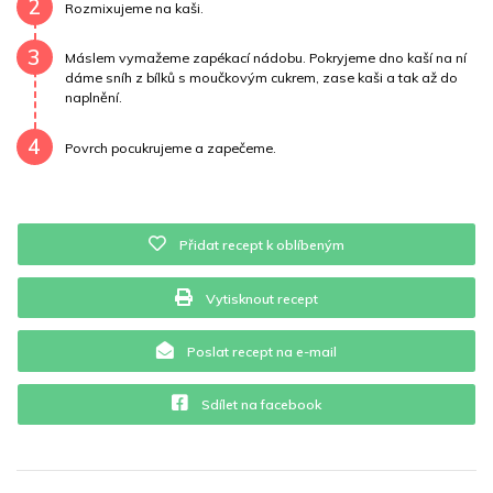
2
Rozmixujeme na kaši.
Vitamín B6
0.7 mg
Vitamín B12
0 mg
3
Máslem vymažeme zapékací nádobu. Pokryjeme dno kaší na ní
Vitamín C
73.6 mg
Vitamín E
2.9 mg
Vápník
0 mg
dáme sníh z bílků s moučkovým cukrem, zase kaši a tak až do
naplnění.
Železo
2.2 mg
4
Povrch pocukrujeme a zapečeme.
Přidat recept k oblíbeným
Vytisknout recept
Poslat recept na e-mail
Sdílet na facebook