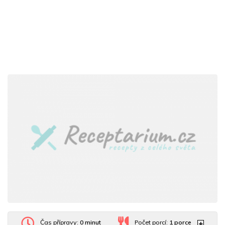
Čas přípravy:
0 minut
Počet porcí:
1
porce