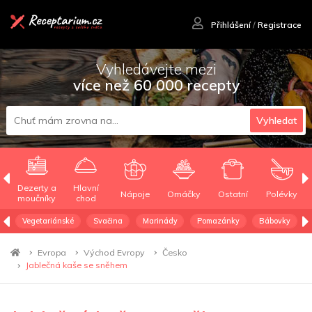
Přihlášení
/
Registrace
Vyhledávejte mezi
více než 60 000 recepty
Vyhledat
Dezerty a
Hlavní
Nápoje
Omáčky
Ostatní
Polévky
moučníky
chod
Vegetariánské
Svačina
Marinády
Pomazánky
Bábovky
Evropa
Východ Evropy
Česko
Jablečná kaše se sněhem