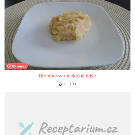
65 minut
Bramborovo-jablečná kaše
0
1