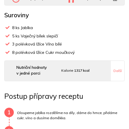
Suroviny
8
ks Jablka
5
ks Vaječný bílek slepičí
3
polévková lžíce Víno bílé
8
polévková lžíce Cukr moučkový
Nutriční hodnoty
Kalorie
1317 kcal
Další
v jedné porci
Sacharidy
319 g
Tuky
3 g
Sodík
351 mg
Postup přípravy receptu
Bílkoviny
26 g
Uhlovodany
319 g
Cholesterol
0 mg
Draslík
2053.8 mg
1
Oloupeme jablka rozdělíme na díly, dáme do hrnce, přidáme
cukr, víno a dusíme doměkka.
Vláknina
60800 mg
Vitamín A
60800 mg