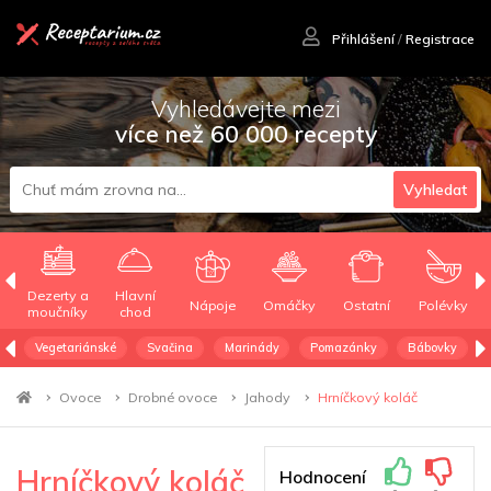
Přihlášení
/
Registrace
Vyhledávejte mezi
více než 60 000 recepty
Vyhledat
Dezerty a
Hlavní
Nápoje
Omáčky
Ostatní
Polévky
moučníky
chod
Vegetariánské
Svačina
Marinády
Pomazánky
Bábovky
Ovoce
Drobné ovoce
Jahody
Hrníčkový koláč
Hrníčkový koláč
Hodnocení