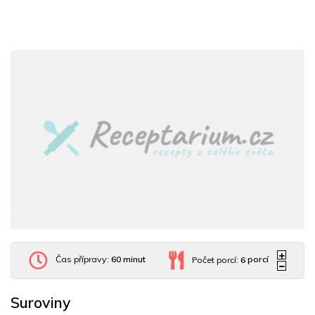
Čas přípravy:
60 minut
Počet porcí:
6
porcí
Suroviny