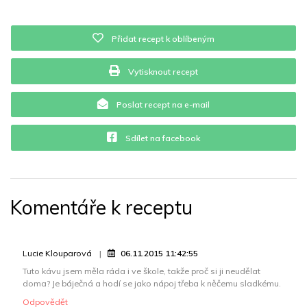
Železo
0.7 mg
Přidat recept k oblíbeným
Vytisknout recept
Poslat recept na e-mail
Sdílet na facebook
Komentáře k receptu
Lucie Klouparová
06.11.2015 11:42:55
Tuto kávu jsem měla ráda i ve škole, takže proč si ji neudělat
doma? Je báječná a hodí se jako nápoj třeba k něčemu sladkému.
Odpovědět