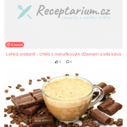
6 minut
Lehká snídaně - chléb s meruňkovým džemem a bílá káva
0
0