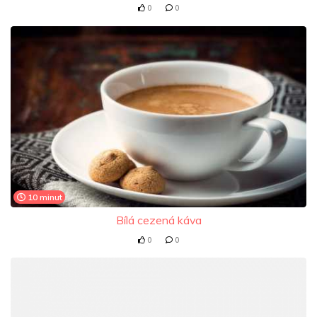
0
0
10 minut
Bílá cezená káva
0
0