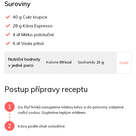
Suroviny
40
g Cukr krupice
28
g Káva Espresso
4
dl Mléko polotučné
6
dl Voda pitná
Nutriční hodnoty
Kalorie
89 kcal
Sacharidy
15 g
Další
v jedné porci
Tuky
2 g
Sodík
7 mg
Bílkoviny
3 g
Postup přípravy receptu
Uhlovodany
10 g
Cholesterol
10 mg
Draslík
8.3 mg
Vláknina
0 mg
Vitamín A
0 mg
1
Do čtyř hrnků nasypeme mletou kávu a do poloviny zalijeme
vařící vodou. Doplníme teplým mlékem.
Vitamín B6
0 mg
Vitamín B12
0 mg
2
Kávu podle chuti osladíme.
Vitamín C
0 mg
Vitamín E
0 mg
Vápník
0 mg