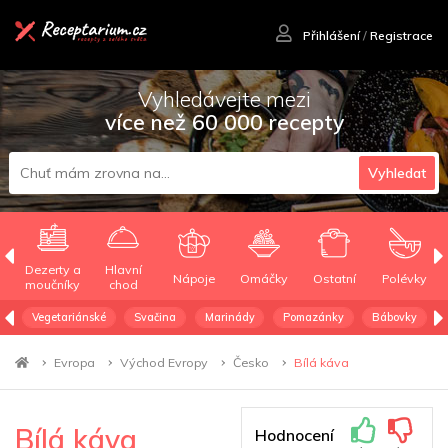
Přihlášení
/
Registrace
Vyhledávejte mezi
více než 60 000 recepty
Vyhledat
Dezerty a
Hlavní
Nápoje
Omáčky
Ostatní
Polévky
moučníky
chod
Vegetariánské
Svačina
Marinády
Pomazánky
Bábovky
Evropa
Východ Evropy
Česko
Bílá káva
Bílá káva
Hodnocení