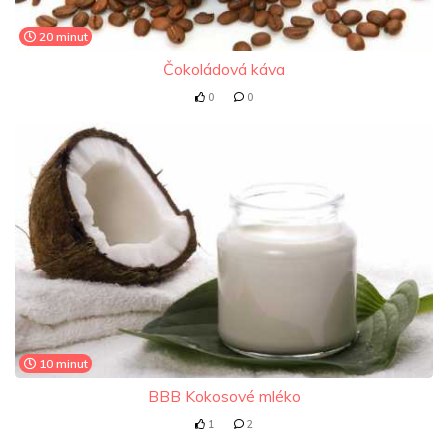
20 minut
Čokoládová káva
0
0
10 minut
BBB Kokosové mléko
1
2