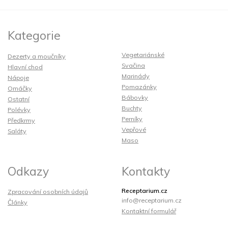
Kategorie
Vegetariánské
Dezerty a moučníky
Svačina
Hlavní chod
Marinády
Nápoje
Pomazánky
Omáčky
Bábovky
Ostatní
Buchty
Polévky
Perníky
Předkrmy
Vepřové
Saláty
Maso
Odkazy
Kontakty
Receptarium.cz
Zpracování osobních údajů
info@receptarium.cz
Články
Kontaktní formulář