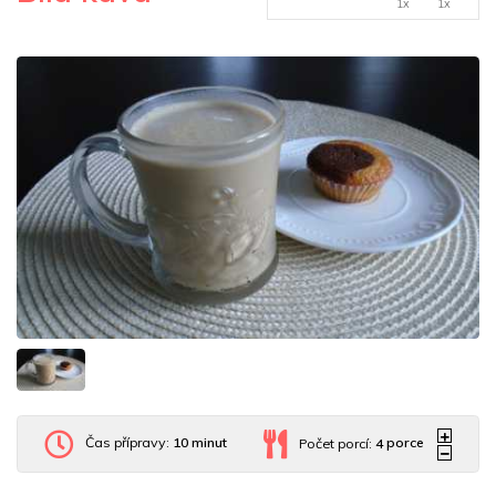
1x
1x
Čas přípravy:
10 minut
Počet porcí:
4
porce